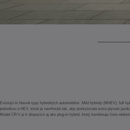
Existujú tri hlavné typy hybridných automobilov: Mild hybridy (MHEV), full 
jednotkou e:HEV, ktorá je navrhnutá tak, aby poskytovala extra plynulú jazd
Model CR-V je k dispozícii aj ako plug-in hybrid, ktorý kombinuje čisto elektr