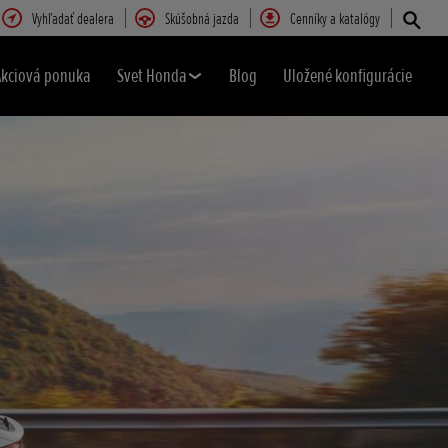
Vyhľadať dealera
Skúšobná jazda
Cenníky a katalógy
Akciová ponuka
Svet Honda
Blog
Uložené konfigurácie