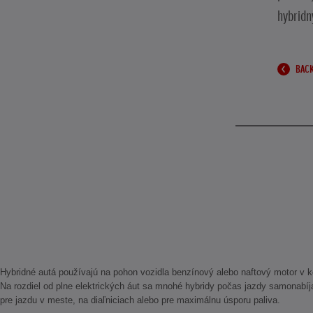
hybridn
BACK
Hybridné autá používajú na pohon vozidla benzínový alebo naftový motor v 
Na rozdiel od plne elektrických áut sa mnohé hybridy počas jazdy samonabí
pre jazdu v meste, na diaľniciach alebo pre maximálnu úsporu paliva.