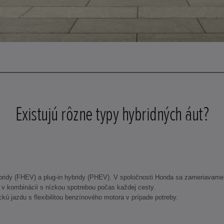
Existujú rôzne typy hybridných áut?
hybridy (FHEV) a plug-in hybridy (PHEV). V spoločnosti Honda sa zameriavame
u v kombinácii s nízkou spotrebou počas každej cesty.
ickú jazdu s flexibilitou benzínového motora v prípade potreby.