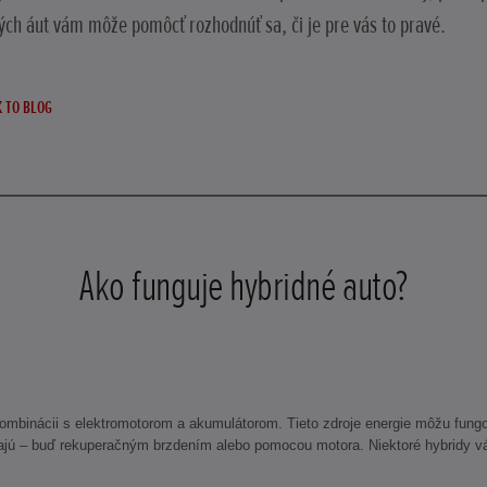
ých áut vám môže pomôcť rozhodnúť sa, či je pre vás to pravé.
 TO BLOG
Ako funguje hybridné auto?
kombinácii s elektromotorom a akumulátorom. Tieto zdroje energie môžu fung
jajú – buď rekuperačným brzdením alebo pomocou motora. Niektoré hybridy vá