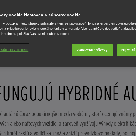
úbory cookie Nastavenia súborov cookie
v používaní tejto stránky súhlasíte s tým, že spoločnosť Honda a jej partneri zbierajú údaj
e na prispôsobenie reklám, sociálne funkcie a meranie. Viac sa môžete dozvedieť a aktualiz
liknutím na položku Nastavenia súborov cookie.
 súborov cookie
Zamietnuť všetky
Prijať s
FUNGUJÚ HYBRIDNÉ A
é autá sú čoraz populárnejšie medzi vodičmi, ktorí oceňujú známy po
vých alebo naftových vozidiel a zároveň využívajú výhody elektrifiká
ch hmôt rastú a vodiči sa snažia znížiť prevádzkové náklady, pocho