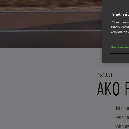
Prijať s
Pokračovaním 
súbory cooki
kedykoľvek k
Nastavenia
15.10.21
AKO 
Hybridn
benzíno
pohonný