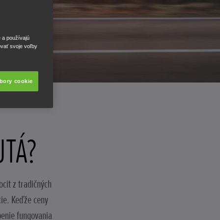
e a používajú
ovať svoje voľby
úbory cookie
UTÁ?
cit z tradičných
cie. Keďže ceny
penie fungovania