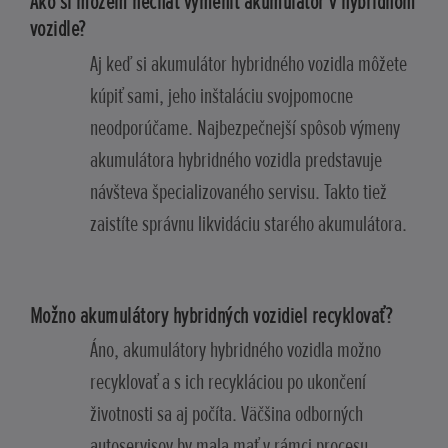
Ako si môžem nechať vymeniť akumulátor v hybridnom
vozidle?
Aj keď si akumulátor hybridného vozidla môžete
kúpiť sami, jeho inštaláciu svojpomocne
neodporúčame. Najbezpečnejší spôsob výmeny
akumulátora hybridného vozidla predstavuje
návšteva špecializovaného servisu. Takto tiež
zaistíte správnu likvidáciu starého akumulátora.
Možno akumulátory hybridných vozidiel recyklovať?
Áno, akumulátory hybridného vozidla možno
recyklovať a s ich recykláciou po ukončení
životnosti sa aj počíta. Väčšina odborných
autoservisov by mala mať v rámci procesu