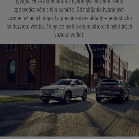
týkajúcich sa akumulátorov hybridných vozidiel, tento
sprievodca vám s tým pomôže. Od nabíjania hybridných
vozidiel až po ich dojazd a prevádzkové náklady – jednoducho
sa dozviete všetko, čo by ste mali o akumulátoroch hybridných
vozidiel vedieť.