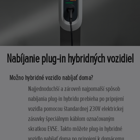
Nabíjanie plug-in hybridných vozidiel
Možno hybridné vozidlo nabíjať doma?
Najjednoduchší a zároveň najpomalší spôsob
nabíjania plug-in hybridu prebieha po pripojení
vozidla pomocou štandardnej 230V elektrickej
zásuvky špeciálnym káblom označovaným
skratkou EVSE. Takto môžete plug-in hybridné
vozidlo nabíjať doma po pripojení k domácemu