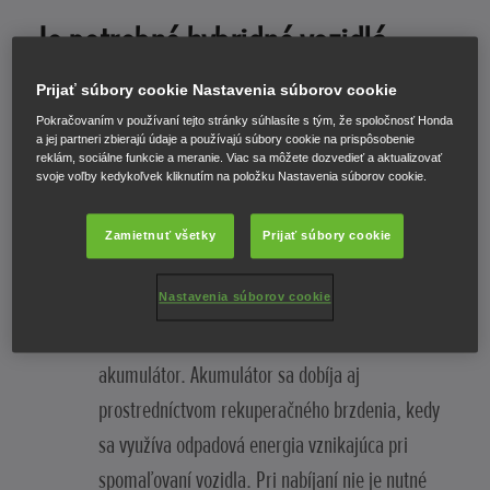
Je potrebné hybridné vozidlá
nabíjať?
Prijať súbory cookie Nastavenia súborov cookie
Pokračovaním v používaní tejto stránky súhlasíte s tým, že spoločnosť Honda
a jej partneri zbierajú údaje a používajú súbory cookie na prispôsobenie
Áno. Hybridné vozidlá sú známe tým, že využívajú
reklám, sociálne funkcie a meranie. Viac sa môžete dozvedieť a aktualizovať
svoje voľby kedykoľvek kliknutím na položku Nastavenia súborov cookie.
dva rôzne zdroje energie (spaľovací motor a
akumulátor elektrickej energie), avšak nie všetky
Zamietnuť všetky
Prijať súbory cookie
vozidlá sa nabíjajú rovnakým spôsobom. Pri
Nastavenia súborov cookie
samonabíjacom hybridnom vozidle spaľovací
motor poháňa generátor, ktorý počas jazdy dobíja
akumulátor. Akumulátor sa dobíja aj
prostredníctvom rekuperačného brzdenia, kedy
sa využíva odpadová energia vznikajúca pri
spomaľovaní vozidla. Pri nabíjaní nie je nutné