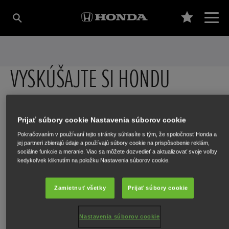
VYSKÚŠAJTE SI HONDU
Prijať súbory cookie Nastavenia súborov cookie
Obrázky slúžia len na ilustráciu. Zobrazené vozidlá sú zo sortimentu
Pokračovaním v používaní tejto stránky súhlasíte s tým, že spoločnosť Honda a
spoločnosti Honda Europe. Technické údaje, výbava a dostupnosť sa
jej partneri zbierajú údaje a používajú súbory cookie na prispôsobenie reklám,
budú líšiť.
sociálne funkcie a meranie. Viac sa môžete dozvedieť a aktualizovať svoje voľby
kedykoľvek kliknutím na položku Nastavenia súborov cookie.
Krok 1 – Vybrať model
Zamietnuť všetky
Prijať súbory cookie
Vybrať model
Nastavenia súborov cookie