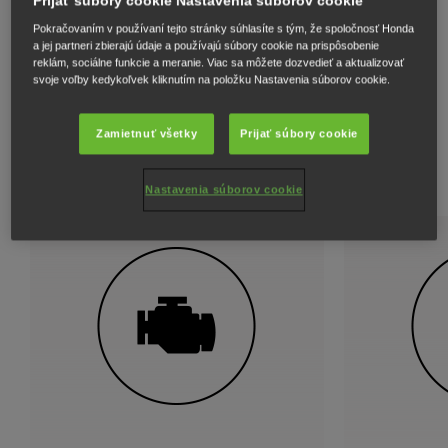
Prijať súbory cookie Nastavenia súborov cookie
Pokračovaním v používaní tejto stránky súhlasíte s tým, že spoločnosť Honda
a jej partneri zbierajú údaje a používajú súbory cookie na prispôsobenie
Navrhnutý pre extra výkony: Civic
reklám, sociálne funkcie a meranie. Viac sa môžete dozvedieť a aktualizovať
svoje voľby kedykoľvek kliknutím na položku Nastavenia súborov cookie.
Type R je štýlovejší, ľahší a
Zamietnuť všetky
Prijať súbory cookie
rýchlejší
Nastavenia súborov cookie