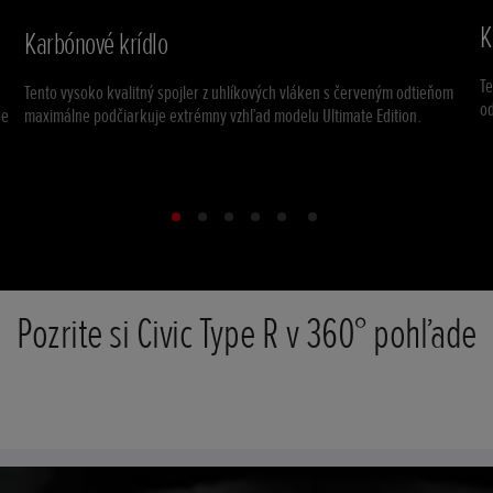
K
Karbónové krídlo
T
Tento vysoko kvalitný spojler z uhlíkových vláken s červeným odtieňom
od
pe
maximálne podčiarkuje extrémny vzhľad modelu Ultimate Edition.
Pozrite si Civic Type R v 360° pohľade