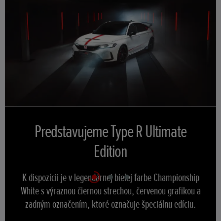
Predstavujeme Type R Ultimate
Predstavujeme Type R Ultimate Edition
Predstavujeme Type R Ultimate Edition
Edition
K dispozícii je v legendárnej bielej farbe Championship
K dispozícii je v legendárnej bielej farbe Championship
K dispozícii je v legendárnej bielej farbe Championship
White s výraznou čiernou strechou, červenou grafikou a
White s výraznou čiernou strechou, červenou grafikou a
White s výraznou čiernou strechou, červenou grafikou a
zadným označením, ktoré označuje špeciálnu edíciu.
zadným označením, ktoré označuje špeciálnu edíciu.
zadným označením, ktoré označuje špeciálnu edíciu.