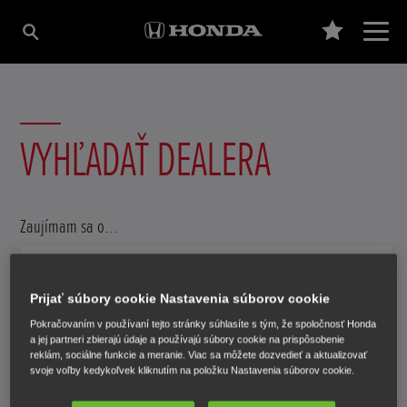
VYHĽADAŤ DEALERA
Zaujímam sa o...
Predaj
Prijať súbory cookie Nastavenia súborov cookie
Servis
Pokračovaním v používaní tejto stránky súhlasíte s tým, že spoločnosť Honda
a jej partneri zbierajú údaje a používajú súbory cookie na prispôsobenie
Odoslať
Hľadať
reklám, sociálne funkcie a meranie. Viac sa môžete dozvedieť a aktualizovať
svoje voľby kedykoľvek kliknutím na položku Nastavenia súborov cookie.
Použiť aktuálne miesto