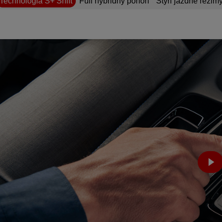
Technológia S+ Shift
Full hybridný pohon
Štyri jazdné režim