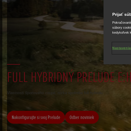
Prijať s
Pokračovaním 
súbory cooki
kedykoľvek k
Nastavenia
FULL HYBRIDNÝ PRELUDE E:
Vlastnosti športového coupé, nízka spotreba full hybridu.
Nakonfigurujte si svoj Prelude
Odber noviniek