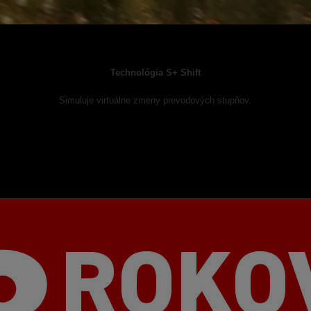
Technológia S+ Shift
Simuluje virtuálne zmeny prevodových stupňov.