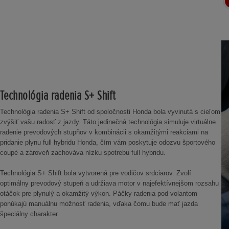
Technológia radenia S+ Shift
Technológia radenia S+ Shift od spoločnosti Honda bola vyvinutá s cieľom
zvýšiť vašu radosť z jazdy. Táto jedinečná technológia simuluje virtuálne
radenie prevodových stupňov v kombinácii s okamžitými reakciami na
pridanie plynu full hybridu Honda, čím vám poskytuje odozvu športového
coupé a zároveň zachováva nízku spotrebu full hybridu.
Technológia S+ Shift bola vytvorená pre vodičov srdciarov. Zvolí
optimálny prevodový stupeň a udržiava motor v najefektívnejšom rozsahu
otáčok pre plynulý a okamžitý výkon. Páčky radenia pod volantom
ponúkajú manuálnu možnosť radenia, vďaka čomu bude mať jazda
špeciálny charakter.