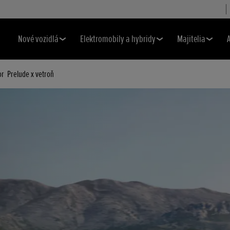
Nové vozidlá
Elektromobily a hybridy
Majitelia
or
Prelude x vetroň