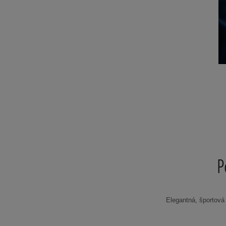
P
Elegantná, športová