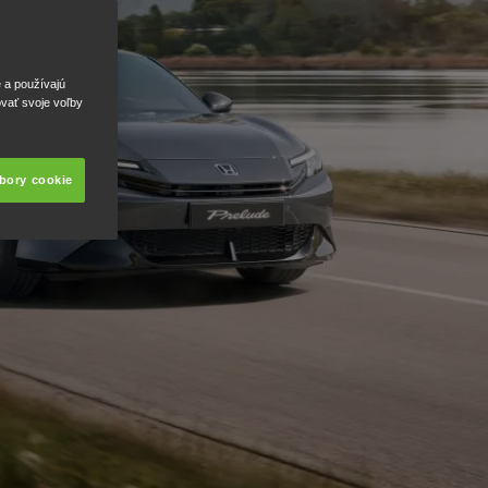
e a používajú
ovať svoje voľby
úbory cookie