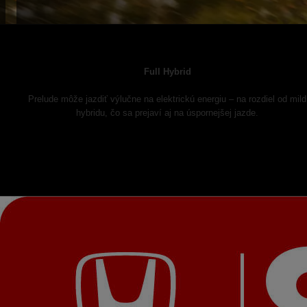
Full Hybrid
Prelude môže jazdiť výlučne na elektrickú energiu – na rozdiel od mild
hybridu, čo sa prejaví aj na úspornejšej jazde.