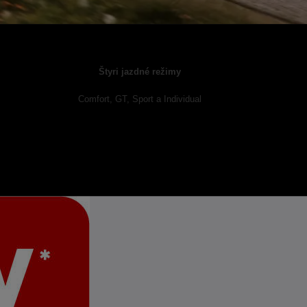
Štyri jazdné režimy
Comfort, GT, Sport a Individual