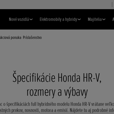
Nové vozidlá
Elektromobily a hybridy
Majitelia
Akciová ponuka
Príslušenstvo
Špecifikácie Honda HR-V,
rozmery a výbavy
iac o špecifikáciách full hybridného modelu Honda HR-V vrátane veľko
tných prvkov, nosnosti, motora a emisií. Nájdete tu aj podrobné in