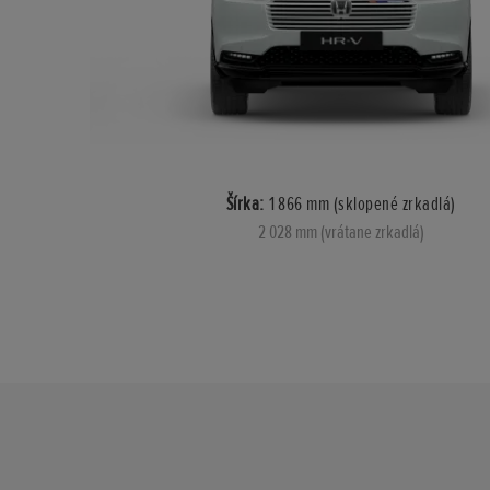
Šírka:
1 866 mm (sklopené zrkadlá)
2 028 mm (vrátane zrkadlá)