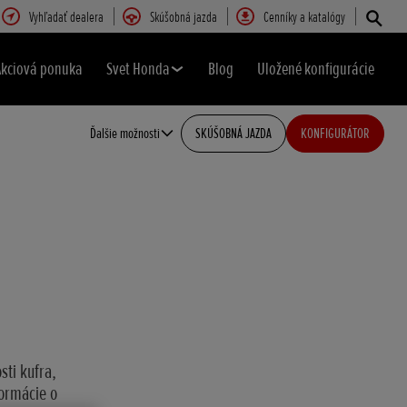
Vyhľadať dealera
Skúšobná jazda
Cenníky a katalógy
Akciová ponuka
Svet Honda
Blog
Uložené konfigurácie
Ďalšie možnosti
SKÚŠOBNÁ JAZDA
KONFIGURÁTOR
sti kufra,
formácie o