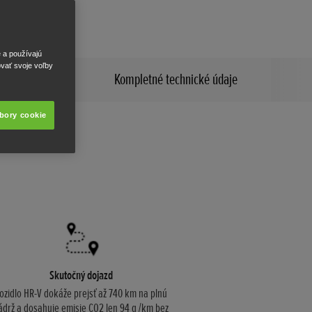
ého systému.
e a používajú
ovať svoje voľby
Kompletné technické údaje
úbory cookie
Skutočný dojazd
ozidlo HR-V dokáže prejsť až 740 km na plnú
ádrž a dosahuje emisie CO2 len 94 g /km bez