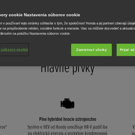
ch materiáloch a multimediálnych možnostiach – vrátane navigačn
ZOBRAZIŤ KOMPLETNÉ TECHNICKÉ ÚDAJE
úbory cookie Nastavenia súborov cookie
v používaní tejto stránky súhlasíte s tým, že spoločnosť Honda a jej partneri zbierajú údaj
e na prispôsobenie reklám, sociálne funkcie a meranie. Viac sa môžete dozvedieť a aktualiz
Rozmery
liknutím na položku Nastavenia súborov cookie.
 súborov cookie
Zamietnuť všetky
Prijať s
Hlavné prvky
Plne hybridné hnacie ústrojenstvo
rov*
Systém e:HEV od Hondy umožňuje HR-V jazdiť iba
V
na elektrickú energiu a poskytuje kombinovanú
n