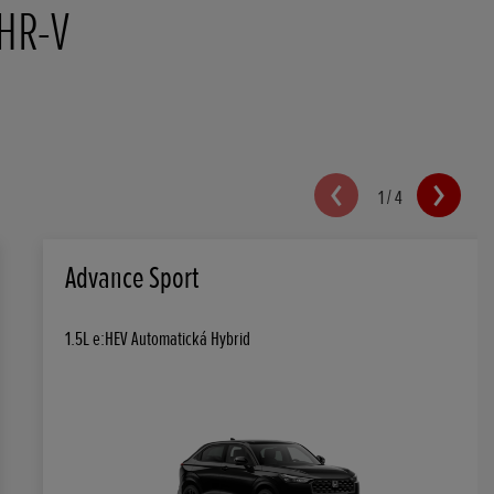
 HR-V
1
/
4
Advance Sport
1.5L e:HEV Automatická Hybrid