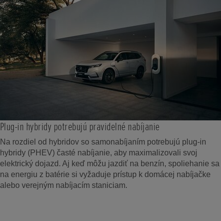
Plug-in hybridy potrebujú pravidelné nabíjanie
Na rozdiel od hybridov so samonabíjaním potrebujú plug-in
hybridy (PHEV) časté nabíjanie, aby maximalizovali svoj
elektrický dojazd. Aj keď môžu jazdiť na benzín, spoliehanie sa
na energiu z batérie si vyžaduje prístup k domácej nabíjačke
alebo verejným nabíjacím staniciam.