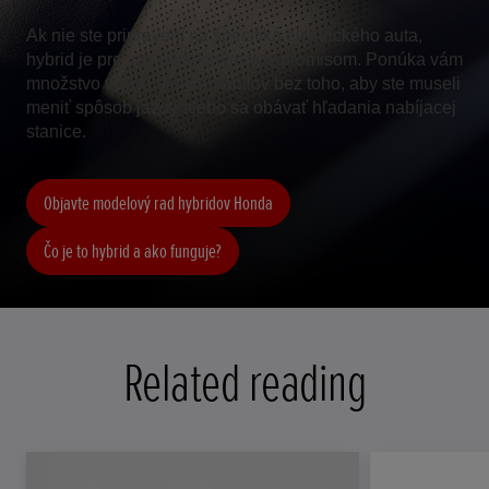
Ak nie ste pripravení na špecifiká elektrického auta,
hybrid je pre vás perfektným kompromisom. Ponúka vám
množstvo výhod elektromobilov bez toho, aby ste museli
meniť spôsob jazdy alebo sa obávať hľadania nabíjacej
stanice.
Objavte modelový rad hybridov Honda
Čo je to hybrid a ako funguje?
Related reading