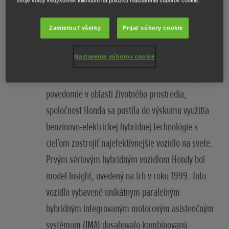
svoje voľby kedykoľvek kliknutím na položku Nastavenia súborov cookie.
primárne zameriavala na benzínové motory a v
tejto oblasti disponovala rozsiahlymi odbornými
Zamietnuť všetky
Prijať súbory cookie
znalosťami, pričom proces spaľovania chudobnej
Nastavenia súborov cookie
zmesi výrazne znížil produkciu škodlivých emisií.
Keď sa koncom 80. a začiatkom 90. rokov zvýšilo
povedomie v oblasti životného prostredia,
spoločnosť Honda sa pustila do výskumu využitia
benzínovo-elektrickej hybridnej technológie s
cieľom zostrojiť najefektívnejšie vozidlo na svete.
Prvým sériovým hybridným vozidlom Hondy bol
model Insight, uvedený na trh v roku 1999. Toto
vozidlo vybavené unikátnym paralelným
hybridným integrovaným motorovým asistenčným
systémom (IMA) dosahovalo kombinovanú