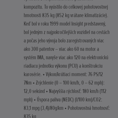
kompozitu. To vyústilo do celkovej pohotovostnej
hmotnosti 835 kg (852 kg vrátane klimatizácie).
Keď bol v roku 1999 model Insight predstavený,
bol jedným z najpokročilejších vozidiel na cestách
a počas jeho vývoja bolo zaregistrovaných viac
ako 300 patentov – viac ako 60 na motor a
systém IMA, navyše viac ako 120 na elektronickú
riadiacu jednotku výkonu (PCU) a konštrukciu
karosérie. • Výkon/krútiaci moment: 76 PS/12
7Nm • Zrýchlenie (0 – 100 km/h, 0 – 62 mph):
12,0 sekúnd • Najvyššia rýchlosť: 180 km/h (112
mph) • Úspora paliva (NEDC) (l/100 km)/CO2:
83,1 mpg (3,4)/80g/km • Pohotovostná hmotnosť:
835 kg