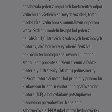
dosahovala jeden z najnižších koeficientov odporu
vzduchu zo všetkých sériových vozidiel, tento
model kĺzal vzduchom s minimálnym odporom
vetra. Srdcom modelu Insight bol jeden z
najľahších 1,0-litrových 3-valcových benzínových
motorov, aké boli kedy vyrobené. Využíval
pokročilú technológiu spaľovania chudobnej
zmesi, komponenty s nízkym trením a ľahké
materiály. Ultratenký (60 mm) jednosmerný
bezkomutátorový motor bol pripojený priamo ku
kľukovému hriadeľu vnútorného spaľovacieho
motora (ICE) a bol ovládaný päťstupňovou
manuálnou prevodovkou. Napájanie
zabezpečovala 144 V nikel-metal-hydridová (Ni-