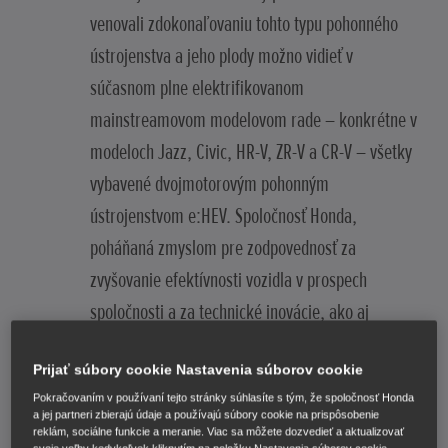
venovali zdokonaľovaniu tohto typu pohonného
ústrojenstva a jeho plody možno vidieť v
súčasnom plne elektrifikovanom
mainstreamovom modelovom rade – konkrétne v
modeloch Jazz, Civic, HR-V, ZR-V a CR-V – všetky
vybavené dvojmotorovým pohonným
ústrojenstvom e:HEV. Spoločnosť Honda,
poháňaná zmyslom pre zodpovednosť za
zvyšovanie efektívnosti vozidla v prospech
spoločnosti a za technické inovácie, ako aj
snahou naďalej poskytovať svojim zákazníkom
Prijať súbory cookie Nastavenia súborov cookie
„pôžitok z jazdy“, bola vždy na čele hybridnej
Pokračovaním v používaní tejto stránky súhlasíte s tým, že spoločnosť Honda
technológie. Od uvedenia prvej generácie modelu
a jej partneri zbierajú údaje a používajú súbory cookie na prispôsobenie
reklám, sociálne funkcie a meranie. Viac sa môžete dozvedieť a aktualizovať
Civic na trh v roku 1972 sa spoločnosť Honda