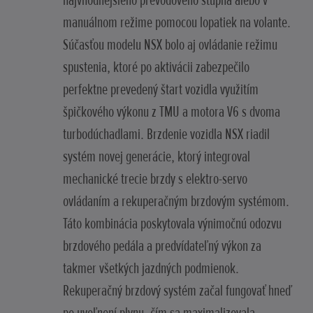
najvhodnejšieho prevodového stupňa alebo v
manuálnom režime pomocou lopatiek na volante.
Súčasťou modelu NSX bolo aj ovládanie režimu
spustenia, ktoré po aktivácii zabezpečilo
perfektne prevedený štart vozidla využitím
špičkového výkonu z TMU a motora V6 s dvoma
turbodúchadlami. Brzdenie vozidla NSX riadil
systém novej generácie, ktorý integroval
mechanické trecie brzdy s elektro-servo
ovládaním a rekuperačným brzdovým systémom.
Táto kombinácia poskytovala výnimočnú odozvu
brzdového pedála a predvídateľný výkon za
takmer všetkých jazdných podmienok.
Rekuperačný brzdový systém začal fungovať hneď