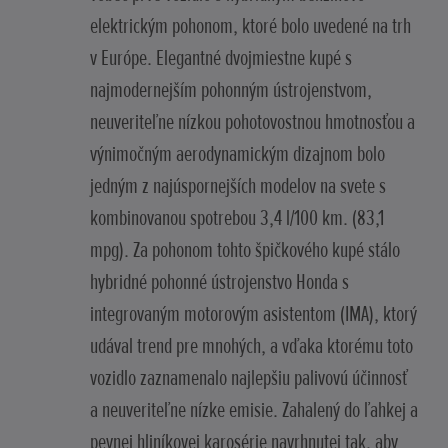
elektrickým pohonom, ktoré bolo uvedené na trh
v Európe. Elegantné dvojmiestne kupé s
najmodernejším pohonným ústrojenstvom,
neuveriteľne nízkou pohotovostnou hmotnosťou a
výnimočným aerodynamickým dizajnom bolo
jedným z najúspornejších modelov na svete s
kombinovanou spotrebou 3,4 l/100 km. (83,1
mpg). Za pohonom tohto špičkového kupé stálo
hybridné pohonné ústrojenstvo Honda s
integrovaným motorovým asistentom (IMA), ktorý
udával trend pre mnohých, a vďaka ktorému toto
vozidlo zaznamenalo najlepšiu palivovú účinnosť
a neuveriteľne nízke emisie. Zahalený do ľahkej a
pevnej hliníkovej karosérie navrhnutej tak, aby