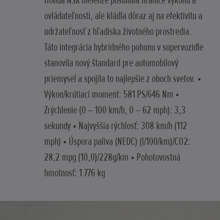
Honda NSX nielenže posunula hranice výkonu a
ovládateľnosti, ale kládla dôraz aj na efektivitu a
udržateľnosť z hľadiska životného prostredia.
Táto integrácia hybridného pohonu v supervozidle
stanovila nový štandard pre automobilový
priemysel a spojila to najlepšie z oboch svetov. •
Výkon/krútiaci moment: 581 PS/646 Nm •
Zrýchlenie (0 – 100 km/h, 0 – 62 mph): 3,3
sekundy • Najvyššia rýchlosť: 308 km/h (112
mph) • Úspora paliva (NEDC) (l/100/km)/CO2:
28,2 mpg (10,0)/228g/km • Pohotovostná
hmotnosť: 1 776 kg