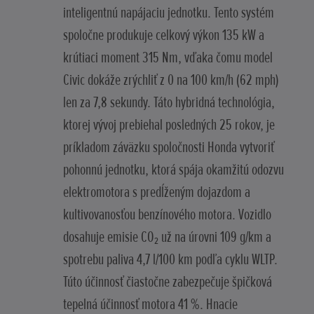
inteligentnú napájaciu jednotku. Tento systém
spoločne produkuje celkový výkon 135 kW a
krútiaci moment 315 Nm, vďaka čomu model
Civic dokáže zrýchliť z 0 na 100 km/h (62 mph)
len za 7,8 sekundy. Táto hybridná technológia,
ktorej vývoj prebiehal posledných 25 rokov, je
príkladom záväzku spoločnosti Honda vytvoriť
pohonnú jednotku, ktorá spája okamžitú odozvu
elektromotora s predĺženým dojazdom a
kultivovanosťou benzínového motora. Vozidlo
dosahuje emisie CO₂ už na úrovni 109 g/km a
spotrebu paliva 4,7 l/100 km podľa cyklu WLTP.
Túto účinnosť čiastočne zabezpečuje špičková
tepelná účinnosť motora 41 %. Hnacie