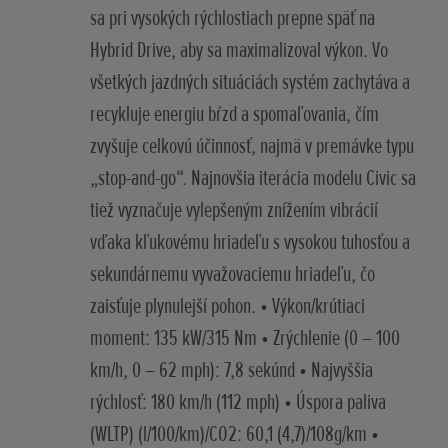
sa pri vysokých rýchlostiach prepne späť na
Hybrid Drive, aby sa maximalizoval výkon. Vo
všetkých jazdných situáciách systém zachytáva a
recykluje energiu bŕzd a spomaľovania, čím
zvyšuje celkovú účinnosť, najmä v premávke typu
„stop-and-go“. Najnovšia iterácia modelu Civic sa
tiež vyznačuje vylepšeným znížením vibrácií
vďaka kľukovému hriadeľu s vysokou tuhosťou a
sekundárnemu vyvažovaciemu hriadeľu, čo
zaisťuje plynulejší pohon. • Výkon/krútiaci
moment: 135 kW/315 Nm • Zrýchlenie (0 – 100
km/h, 0 – 62 mph): 7,8 sekúnd • Najvyššia
rýchlosť: 180 km/h (112 mph) • Úspora paliva
(WLTP) (l/100/km)/CO2: 60,1 (4,7)/108g/km •