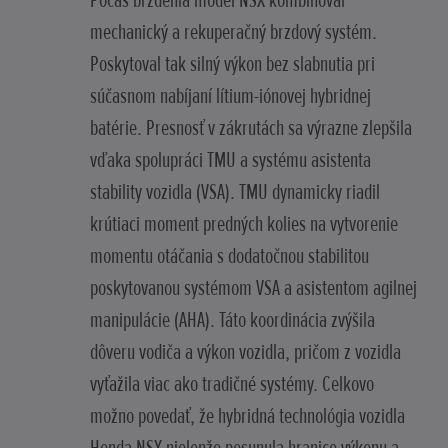
Počas brzdenia model NSX kombinoval
mechanický a rekuperačný brzdový systém.
Poskytoval tak silný výkon bez slabnutia pri
súčasnom nabíjaní lítium-iónovej hybridnej
batérie. Presnosť v zákrutách sa výrazne zlepšila
vďaka spolupráci TMU a systému asistenta
stability vozidla (VSA). TMU dynamicky riadil
krútiaci moment predných kolies na vytvorenie
momentu otáčania s dodatočnou stabilitou
poskytovanou systémom VSA a asistentom agilnej
manipulácie (AHA). Táto koordinácia zvýšila
dôveru vodiča a výkon vozidla, pričom z vozidla
vyťažila viac ako tradičné systémy. Celkovo
možno povedať, že hybridná technológia vozidla