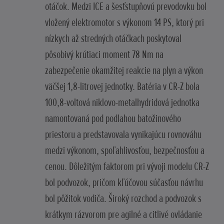
otáčok. Medzi ICE a šesťstupňovú prevodovku bol
vložený elektromotor s výkonom 14 PS, ktorý pri
nízkych až stredných otáčkach poskytoval
pôsobivý krútiaci moment 78 Nm na
zabezpečenie okamžitej reakcie na plyn a výkon
väčšej 1,8-litrovej jednotky. Batéria v CR-Z bola
100,8-voltová niklovo-metalhydridová jednotka
namontovaná pod podlahou batožinového
priestoru a predstavovala vynikajúcu rovnováhu
medzi výkonom, spoľahlivosťou, bezpečnosťou a
cenou. Dôležitým faktorom pri vývoji modelu CR-Z
bol podvozok, pričom kľúčovou súčasťou návrhu
bol pôžitok vodiča. Široký rozchod a podvozok s
krátkym rázvorom pre agilné a citlivé ovládanie