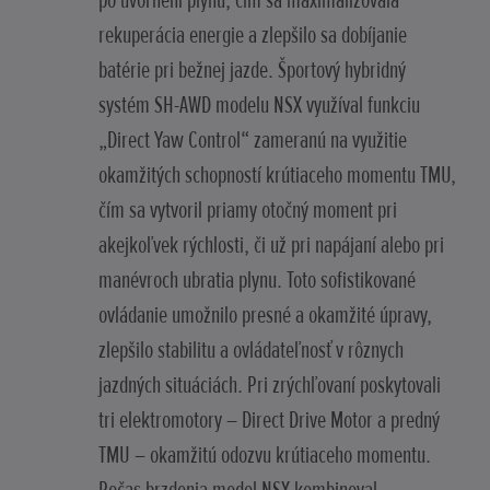
po uvoľnení plynu, čím sa maximalizovala
rekuperácia energie a zlepšilo sa dobíjanie
batérie pri bežnej jazde. Športový hybridný
systém SH-AWD modelu NSX využíval funkciu
„Direct Yaw Control“ zameranú na využitie
okamžitých schopností krútiaceho momentu TMU,
čím sa vytvoril priamy otočný moment pri
akejkoľvek rýchlosti, či už pri napájaní alebo pri
manévroch ubratia plynu. Toto sofistikované
ovládanie umožnilo presné a okamžité úpravy,
zlepšilo stabilitu a ovládateľnosť v rôznych
jazdných situáciách. Pri zrýchľovaní poskytovali
tri elektromotory – Direct Drive Motor a predný
TMU – okamžitú odozvu krútiaceho momentu.