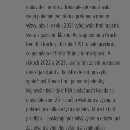
dodávateľ motorov. Neustále zdokonaľovala
svoju pohonnú jednotku a prekonala mnohé
výzvy, aby si v roku 2021 vybojovala titul majstra
sveta s jazdcom Maxom Verstappenom a Oracle
Red Bull Racing. Od roku 1991 to bolo prvýkrát,
čo poháňala držiteľa titulu v tomto športe. V
rokoch 2022 a 2023, keď si tím zaistil prvenstvo
medzi jazdcami aj konštruktérmi, poskytla
spoločnosť Honda tímu pohonné jednotky.
Najnovšie hybridy e:HEV spoločnosti Honda sú
dnes dôkazom 25-ročného výskumu a vývoja a
pokračujú v odkaze tých modelov, ktoré tu boli
predtým – poskytujú pôsobivý výkon a odozvu pri
zachovaní plynulého výkonu a vynikajúcej