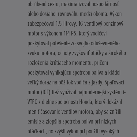
obľúbenú cestu, maximalizoval hospodárnosť
alebo dosiahol rovnováhu medzi oboma. Výkon
zabezpečoval 1,5-litrový, 16-ventilový benzínový
motor s výkonom 114 PS, ktorý vodičovi
poskytoval potešenie zo svojho oduševneného
zvuku motora, ochoty zvyšovať otáčky a širokého
rozloženia krútiaceho momentu, pričom
poskytoval vynikajúcu spotrebu paliva a kládol
veľký dôraz na pôžitok vodiča z jazdy. Spaľovací
motor (ICE) tiež využíval najmodernejší systém i-
VTEC z dielne spoločnosti Honda, ktorý dokázal
meniť časovanie ventilov motora, aby sa znížili
emisie a zlepšila spotreba paliva pri nízkych
otáčkach, no zvýšil výkon pri použití vysokých