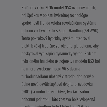
Keď bol v roku 2016 model NSX uvedený na trh,
bol špičkou v oblasti hybridnej technológie
spoločnosti Honda vďaka revolučnému systému
pohonu všetkých kolies Super Handling (SH-AWD).
Tento pokrokový hybridný systém integroval
elektrické aj tradičné zdroje energie pohonu, aby
poskytoval vynikajúci dynamický výkon. Srdcom
hybridného hnacieho ústrojenstva modelu NSX bol
na mieru vyrobený motor V6 s dvoma
turbodúchadlami uložený v strede, doplnený o
úplne novú deväťstupňovú dvojitú prevodovku
(9DCT) a motor Direct Drive, tvoriaci zadnú
pohonnú jednotku. Táto zostava bola vylepšená