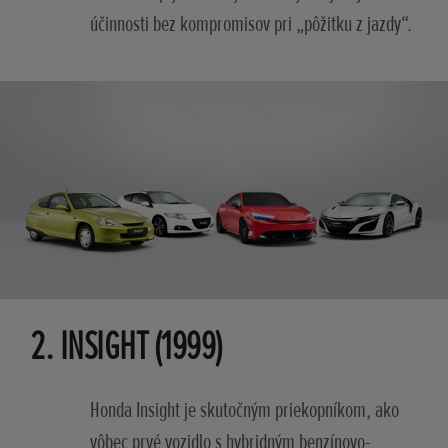
účinnosti bez kompromisov pri „pôžitku z jazdy“.
2. INSIGHT (1999)
Honda Insight je skutočným priekopníkom, ako
vôbec prvé vozidlo s hybridným benzínovo-