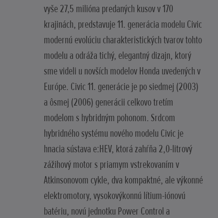
vyše 27,5 milióna predaných kusov v 170
krajinách, predstavuje 11. generácia modelu Civic
modernú evolúciu charakteristických tvarov tohto
modelu a odráža tichý, elegantný dizajn, ktorý
sme videli u novších modelov Honda uvedených v
Európe. Civic 11. generácie je po siedmej (2003)
a ôsmej (2006) generácii celkovo tretím
modelom s hybridným pohonom. Srdcom
hybridného systému nového modelu Civic je
hnacia sústava e:HEV, ktorá zahŕňa 2,0-litrový
zážihový motor s priamym vstrekovaním v
Atkinsonovom cykle, dva kompaktné, ale výkonné
elektromotory, vysokovýkonnú lítium-iónovú
batériu, novú jednotku Power Control a