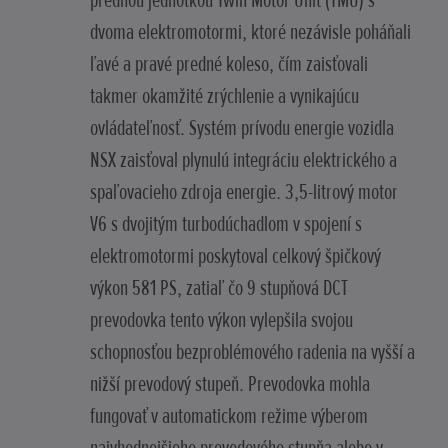
prednou jednotkou Twin Motor Unit (TMU) s
dvoma elektromotormi, ktoré nezávisle poháňali
ľavé a pravé predné koleso, čím zaisťovali
takmer okamžité zrýchlenie a vynikajúcu
ovládateľnosť. Systém prívodu energie vozidla
NSX zaisťoval plynulú integráciu elektrického a
spaľovacieho zdroja energie. 3,5-litrový motor
V6 s dvojitým turbodúchadlom v spojení s
elektromotormi poskytoval celkový špičkový
výkon 581 PS, zatiaľ čo 9 stupňová DCT
prevodovka tento výkon vylepšila svojou
schopnosťou bezproblémového radenia na vyšší a
nižší prevodový stupeň. Prevodovka mohla
fungovať v automatickom režime výberom