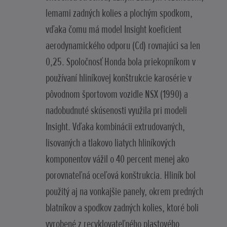
lemami zadných kolies a plochým spodkom,
vďaka čomu má model Insight koeficient
aerodynamického odporu (Cd) rovnajúci sa len
0,25. Spoločnosť Honda bola priekopníkom v
používaní hliníkovej konštrukcie karosérie v
pôvodnom športovom vozidle NSX (1990) a
nadobudnuté skúsenosti využila pri modeli
Insight. Vďaka kombinácii extrudovaných,
lisovaných a tlakovo liatych hliníkových
komponentov vážil o 40 percent menej ako
porovnateľná oceľová konštrukcia. Hliník bol
použitý aj na vonkajšie panely, okrem predných
blatníkov a spodkov zadných kolies, ktoré boli
vyrobené z recyklovateľného plastového