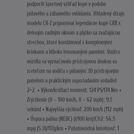
podporili športový vzhľad kupé v podobe
pútavého a zábavného ovládania. Uhladený dizajn
modelu CR-Z pripomínal legendárne kupé CRX s
deleným zadným oknom a plytko sa zvažujúcou
strechou, ktoré kombinoval s komplexnými
krivkami a hlboko lemovanými panelmi. Vnútro
vozidla sa vyznačovalo prístrojovou doskou so
zreteľom na vodiča s pútavým 3D prístrojovým
panelom a praktickým usporiadaním sedadiel
2+2. • Výkon/krútiaci moment: 124 PS/174 Nm •
Zrýchlenie (0 – 100 km/h, 0 – 62 mph): 9,1
sekúnd • Najvyššia rýchlosť: 200 km/h (112 mph)
• Úspora paliva (NEDC) (l/100 km)/CO2: 56,5
mpg (5,0)/117g/km • Pohotovostná hmotnosť: 1