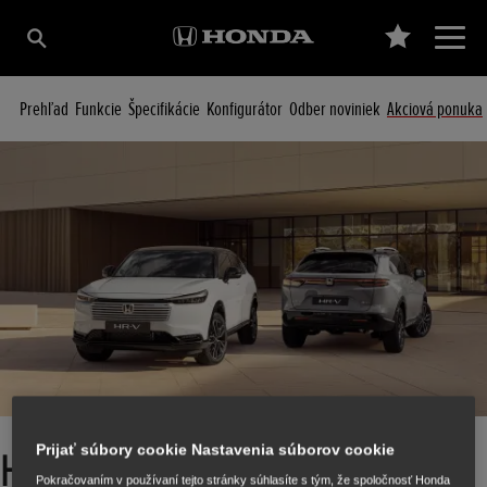
Prehľad
Funkcie
Špecifikácie
Konfigurátor
Odber noviniek
Akciová ponuka
Prijať súbory cookie Nastavenia súborov cookie
HR-V s bonusom 3 600 EUR a
Pokračovaním v používaní tejto stránky súhlasíte s tým, že spoločnosť Honda