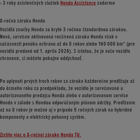
- 3 roky asistenčných služieb
Honda Assistance
zadarmo
8-ročná záruka Honda
Vozidlá značky Honda sú kryté 3 ročnou štandardnou zárukou.
Nová, servisne aktivovaná rozšírená záruka Honda však v
súčasnosti ponúka ochranu až do 8 rokov alebo 160 000 km* (pre
vozidlá predané od 1. apríla 2026). S istotou, že je vaše vozidlo
chránené, si môžete pokojne oddýchnuť.
Po uplynutí prvých troch rokov sa záruka každoročne predlžuje až
do ôsmeho roku za predpokladu, že vozidlo je servisované u
autorizovaného predajcu Honda alebo v autorizovanom servise
Honda v súlade s Hondou odporúčaným plánom údržby. Predĺženie
až na 8 rokov je možné aj v prípade 5 ročných záruk na hybridné
komponenty a elektrický pohonný systém.
Zistite viac o 8-ročnej záruke Honda TU.