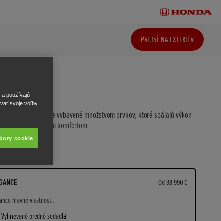
PREJSŤ NA EXTERIÉR
V Hybrid
ANCE
e a používajú
ovať svoje voľby
:HEV Elegance je plne vybavené množstvom prvkov, ktoré spájajú výkon
ečnosť s výnimočným komfortom.
úbory cookie
né výbavy
GANCE
Od 38 990 €
ance hlavné vlastnosti:
Vyhrievané predné sedadlá