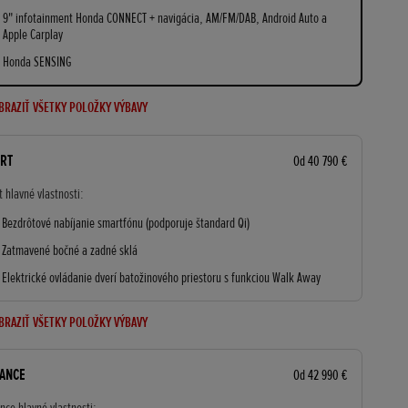
9" infotainment Honda CONNECT + navigácia, AM/FM/DAB, Android Auto a
Apple Carplay
Honda SENSING
BRAZIŤ VŠETKY POLOŽKY VÝBAVY
RT
Od 40 790 €
t hlavné vlastnosti:
Bezdrôtové nabíjanie smartfónu (podporuje štandard Qi)
Zatmavené bočné a zadné sklá
Elektrické ovládanie dverí batožinového priestoru s funkciou Walk Away
BRAZIŤ VŠETKY POLOŽKY VÝBAVY
ANCE
Od 42 990 €