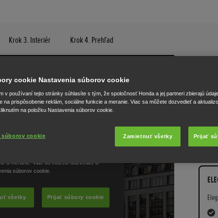
Krok 3. Interiér
Krok 4. Prehľad
ZR-
úbory cookie Nastavenia súborov cookie
ELEG
v používaní tejto stránky súhlasíte s tým, že spoločnosť Honda a jej partneri zbierajú údaj
e na prispôsobenie reklám, sociálne funkcie a meranie. Viac sa môžete dozvedieť a aktualiz
liknutím na položku Nastavenia súborov cookie.
ZR-V e
a bezp
 súborov cookie
Zamietnuť všetky
Prijať s
Dostup
ELE
Eleg