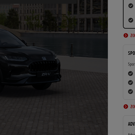
ZO
SPO
Spor
ZO
ADV