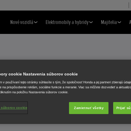
Nové vozidlá
Elektromobily a hybridy
Majitelia
INÁLNE
úbory cookie Nastavenia súborov cookie
v používaní tejto stránky súhlasíte s tým, že spoločnosť Honda a jej partneri zbierajú údaj
VO
e na prispôsobenie reklám, sociálne funkcie a meranie. Viac sa môžete dozvedieť a aktualiz
liknutím na položku Nastavenia súborov cookie.
 súborov cookie
Zamietnuť všetky
Prijať s