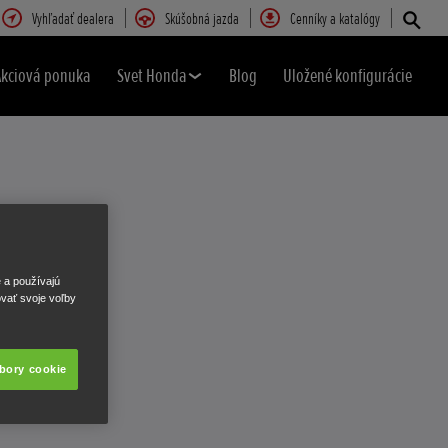
Vyhľadať dealera
Skúšobná jazda
Cenníky a katalógy
Akciová ponuka
Svet Honda
Blog
Uložené konfigurácie
e a používajú
ovať svoje voľby
úbory cookie