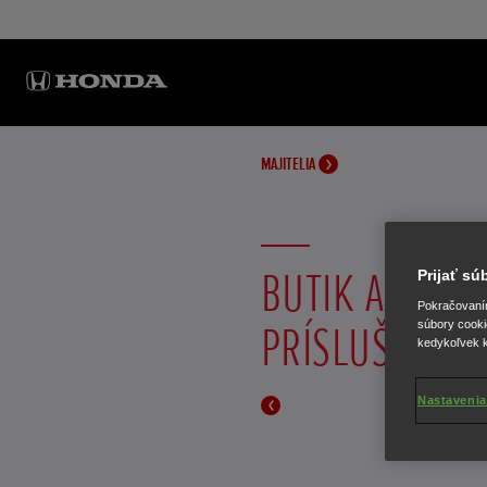
MAJITELIA
BUTIK A ORIG
Prijať s
Pokračovaním 
PRÍSLUŠENST
súbory cooki
kedykoľvek k
Nastavenia