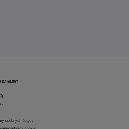
A KATALÓGY
zy
nás
ny osobných údajov
vania súborov cookie