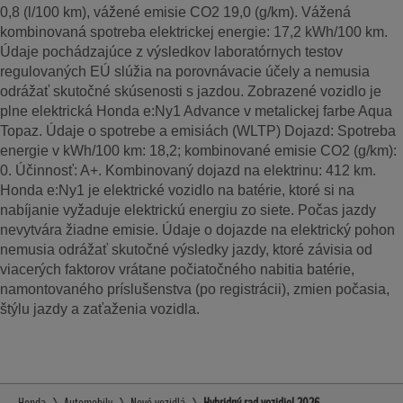
0,8 (l/100 km), vážené emisie CO2 19,0 (g/km). Vážená
kombinovaná spotreba elektrickej energie: 17,2 kWh/100 km.
Údaje pochádzajúce z výsledkov laboratórnych testov
regulovaných EÚ slúžia na porovnávacie účely a nemusia
odrážať skutočné skúsenosti s jazdou. Zobrazené vozidlo je
plne elektrická Honda e:Ny1 Advance v metalickej farbe Aqua
Topaz. Údaje o spotrebe a emisiách (WLTP) Dojazd: Spotreba
energie v kWh/100 km: 18,2; kombinované emisie CO2 (g/km):
0. Účinnosť: A+. Kombinovaný dojazd na elektrinu: 412 km.
Honda e:Ny1 je elektrické vozidlo na batérie, ktoré si na
nabíjanie vyžaduje elektrickú energiu zo siete. Počas jazdy
nevytvára žiadne emisie. Údaje o dojazde na elektrický pohon
nemusia odrážať skutočné výsledky jazdy, ktoré závisia od
viacerých faktorov vrátane počiatočného nabitia batérie,
namontovaného príslušenstva (po registrácii), zmien počasia,
štýlu jazdy a zaťaženia vozidla.
Honda
Automobily
Nové vozidlá
Hybridný rad vozidiel 2026