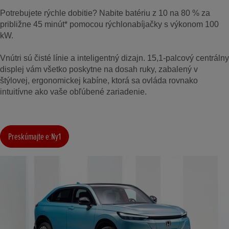
Potrebujete rýchle dobitie? Nabite batériu z 10 na 80 % za
približne 45 minút* pomocou rýchlonabíjačky s výkonom 100
kW.
Vnútri sú čisté línie a inteligentný dizajn. 15,1-palcový centrálny
displej vám všetko poskytne na dosah ruky, zabalený v
štýlovej, ergonomickej kabíne, ktorá sa ovláda rovnako
intuitívne ako vaše obľúbené zariadenie.
Preskúmajte e:Ny1