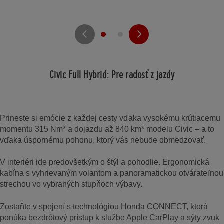
Civic Full Hybrid: Pre radosť z jazdy
Prineste si emócie z každej cesty vďaka vysokému krútiacemu
momentu 315 Nm* a dojazdu až 840 km* modelu Civic – a to
vďaka úspornému pohonu, ktorý vás nebude obmedzovať.
V interiéri ide predovšetkým o štýl a pohodlie. Ergonomická
kabína s vyhrievaným volantom a panoramatickou otvárateľnou
strechou vo vybraných stupňoch výbavy.
Zostaňte v spojení s technológiou Honda CONNECT, ktorá
ponúka bezdrôtový prístup k službe Apple CarPlay a sýty zvuk