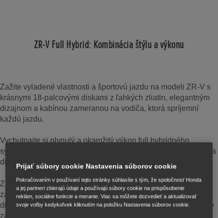
ZR-V Full Hybrid: Kombinácia štýlu a výkonu
Zažite vyladené vlastnosti a športovú jazdu na modeli ZR-V s
krásnymi 18-palcovými diskami z ľahkých zliatin, elegantným
dizajnom a kabínou zameranou na vodiča, ktorá spríjemní
každú jazdu.
Vychutnajte si plynulý a okamžitý výkon full hybridného
systému – dokonalú rovnováhu agility a pohodlia v meste aj na
diaľnici.
Prijať súbory cookie Nastavenia súborov cookie
Pokračovaním v používaní tejto stránky súhlasíte s tým, že spoločnosť Honda
ZR-V má nadštandardné prvky výbavy a to preto, aby na vás
a jej partneri zbierajú údaje a používajú súbory cookie na prispôsobenie
zapôsobil, s panoramatickou otvárateľnou strechou, head-up
reklám, sociálne funkcie a meranie. Viac sa môžete dozvedieť a aktualizovať
displejom a vynikajúcimi reproduktormi Bose. Jednotlivé prvky
svoje voľby kedykoľvek kliknutím na položku Nastavenia súborov cookie.
závisia od zvolenej výbavy.