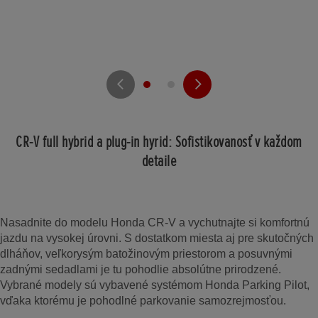
CR-V full hybrid a plug-in hyrid: Sofistikovanosť v každom
detaile
Nasadnite do modelu Honda CR-V a vychutnajte si komfortnú
jazdu na vysokej úrovni. S dostatkom miesta aj pre skutočných
dlháňov, veľkorysým batožinovým priestorom a posuvnými
zadnými sedadlami je tu pohodlie absolútne prirodzené.
Vybrané modely sú vybavené systémom Honda Parking Pilot,
vďaka ktorému je pohodlné parkovanie samozrejmosťou.