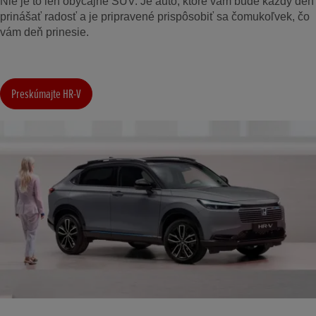
Nie je to len obyčajné SUV. Je auto, ktoré vám bude každý deň
prinášať radosť a je pripravené prispôsobiť sa čomukoľvek, čo
vám deň prinesie.
Preskúmajte HR-V