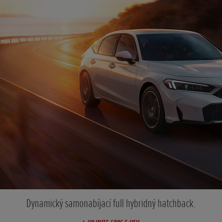
Dynamický samonabíjací full hybridný hatchback.