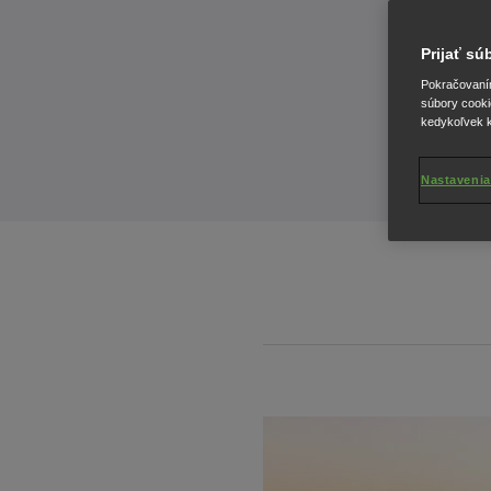
Prijať s
Pokračovaním 
súbory cooki
kedykoľvek k
Nastavenia