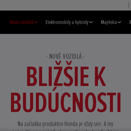
Nové vozidlá
Elektromobily a hybridy
Majitelia
NOVÉ VOZIDLÁ
BLIŽŠIE K
BUDÚCNOSTI
Na začiatku produktov Honda je vždy sen. A my