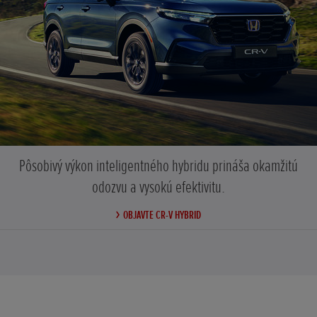
Pôsobivý výkon inteligentného hybridu prináša okamžitú
odozvu a vysokú efektivitu.
OBJAVTE CR-V HYBRID