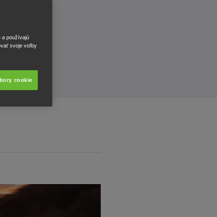
e a používajú
ovať svoje voľby
úbory cookie