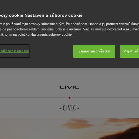
neprestávame snívať, objavovať ani testovať, až kým
nevytvoríme jedinečný a inovatívny produkt. Takto
úbory cookie Nastavenia súborov cookie
pracujeme v Honde.
v používaní tejto stránky súhlasíte s tým, že spoločnosť Honda a jej partneri zbierajú údaj
e na prispôsobenie reklám, sociálne funkcie a meranie. Viac sa môžete dozvedieť a aktualiz
liknutím na položku Nastavenia súborov cookie.
 súborov cookie
Zamietnuť všetky
Prijať s
CIVIC