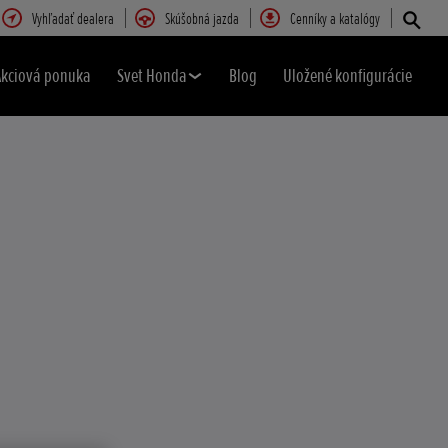
Vyhľadať dealera
Skúšobná jazda
Cenníky a katalógy
Akciová ponuka
Svet Honda
Blog
Uložené konfigurácie