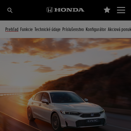
Prehľad
Funkcie
Technické údaje
Príslušenstvo
Konfigurátor
Akciová ponu