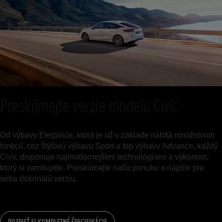
Preskúmajte verzie modelu Civic
Od výbavy Elegance, ktorá je už v základe nabitá množstvom
funkcií, cez štýlovú výbavu Sport a top výbavu Advance, každý
Civic disponuje najmodernejšími technológiami a výkonom,
ktorý si zamilujete. Preskúmajte našu ponuku a nájdite pre
seba dokonalú verziu.
POZRIEŤ SI KOMPLETNÉ ŠPECIFIKÁCIE