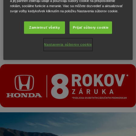
a jej partneri zbierajú údaje a používajú súbory cookie na prispôsobenie
reklám, sociálne funkcie a meranie. Viac sa môžete dozvedieť a aktualizovať
svoje voľby kedykoľvek kliknutím na položku Nastavenia súborov cookie.
Honda SENSING
Zamietnuť všetky
Prijať súbory cookie
Inteligentný súbor pokročilých
bezpečnostných prvkov pre vodiča
Nastavenia súborov cookie