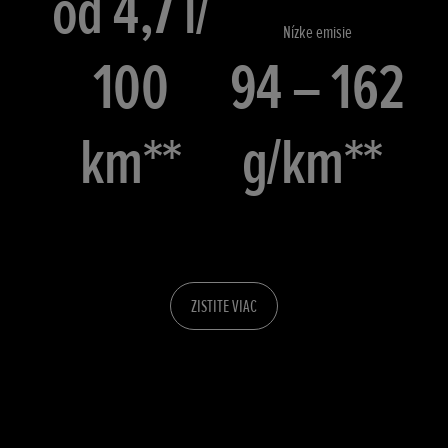
od 4,7 l/
Nízke emisie
100
94 – 162
km**
g/km**
ZISTITE VIAC