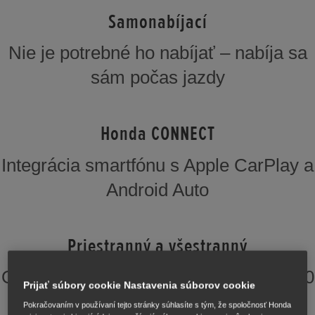
Samonabíjací
Nie je potrebné ho nabíjať – nabíja sa
sám počas jazdy
Honda CONNECT
Integrácia smartfónu s Apple CarPlay a
Android Auto
Priestranný a všestranný
Objem batožinového priestoru až 1 220
Prijať súbory cookie Nastavenia súborov cookie
litrov*
Pokračovaním v používaní tejto stránky súhlasíte s tým, že spoločnosť Honda