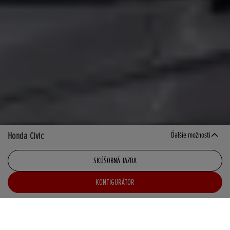
Honda Civic
Ďalšie možnosti
SKÚŠOBNÁ JAZDA
KONFIGURÁTOR