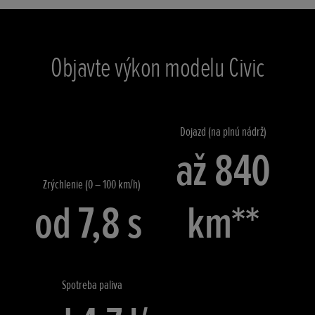
Objavte výkon modelu Civic
Dojazd (na plnú nádrž)
až 840
Zrýchlenie (0 – 100 km/h)
od 7,8 s
km**
Spotreba paliva