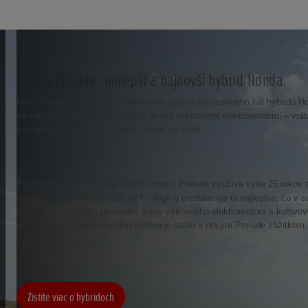
Honda Prelude: najlepší a najnovší hybrid Honda
Nový Prelude je vybavený najnovšou verziou inovatívneho full hybridu 
sa kombinuje benzínový motor s dvomi výkonnými elektromotormi – vrát
inovatívneho systému radenia Honda S+ Shift.
Full hybridná technológia e:HEV modelu Prelude využíva vyše 25 rokov 
v oblasti vývoja hybridných technológií a predstavuje to najlepšie, čo v s
dispozícii. Spojením dynamiky a sily výkonného elektromotora s kultivo
atmosférického benzínového motora je jazda s novým Prelude zážitkom,
vyberiete.
Zistite viac o hybridoch