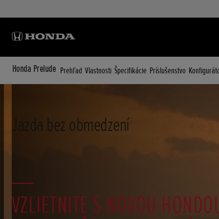
Honda Prelude
Prehľad
Vlastnosti
Špecifikácie
Príslušenstvo
Konfigurát
Jazda bez obmedzení
VZLIETNITE S NOVOU HONDO