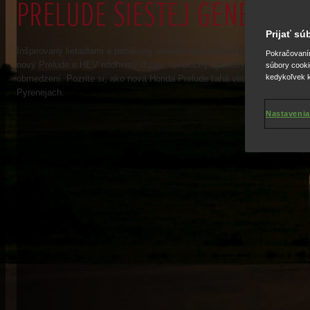
PRELUDE ŠIESTEJ GENERÁCIE
Prijať s
Inšpirovaný lietadlami a poháňaný inovatívnymi technickými znalosťami
Pokračovaním 
nový Prelude e:HEV nádherný dizajn, revolučný hybridný výkon a čistú r
súbory cooki
kedykoľvek k
obmedzení. Pozrite si, ako nová Honda Prelude ťahá vetroň do vzduchu
Pyrenejach.
Nastavenia