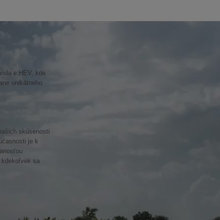
Honda e:HEV, kde
ane unikátneho
našich skúseností
účasnosti je k
vanosťou
 kdekoľvek sa