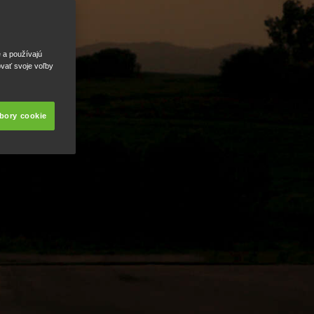
e a používajú
ovať svoje voľby
úbory cookie