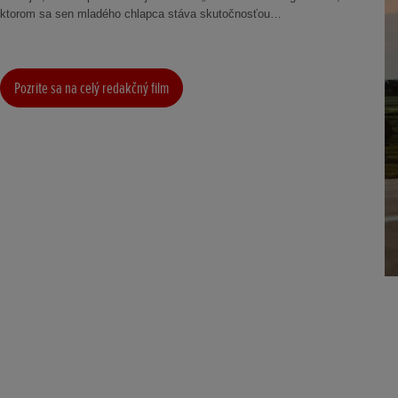
ktorom sa sen mladého chlapca stáva skutočnosťou…
Pozrite sa na celý redakčný film