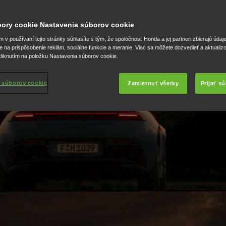
.
úbory cookie Nastavenia súborov cookie
 Honda prináša
v používaní tejto stránky súhlasíte s tým, že spoločnosť Honda a jej partneri zbierajú údaj
adosť jazdy bez
e na prispôsobenie reklám, sociálne funkcie a meranie. Viac sa môžete dozvedieť a aktualiz
liknutím na položku Nastavenia súborov cookie.
 v úchvatných
 súborov cookie
Zamietnuť všetky
Prijať s