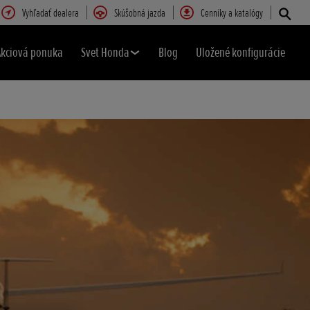
Vyhľadať dealera
Skúšobná jazda
Cenníky a katalógy
Akciová ponuka
Svet Honda
Blog
Uložené konfigurácie