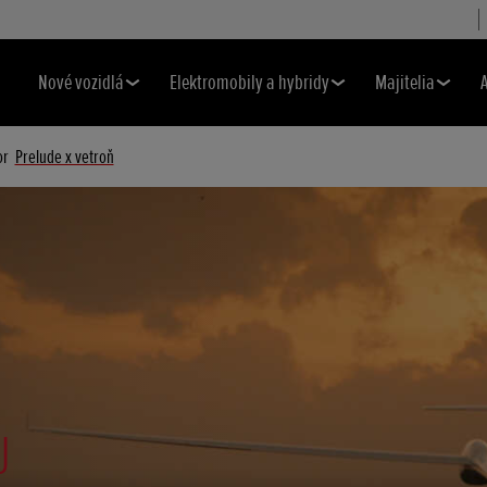
Nové vozidlá
Elektromobily a hybridy
Majitelia
or
Prelude x vetroň
U