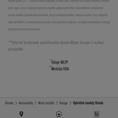
teplote okolo 25 °C. Skutočná dĺžka nabíjania sa môže líšiť v závislosti od rôznych faktorov, vrátane
veku, typu, stavu, nabíjacej kapacity a teploty nabíjacej jednotky a akumulátora, počiatočnej
úrovne nabitia a podmienok prostredia, ako je vonkajšia teplota v mieste použitia. Časy nabíjania
môžu byť dlhšie za chladnejšieho počasia a tiež napríklad v prípade, že teplota akumulátora aktivuje
tepelný ochranný mechanizmus.
***Interné testovanie spoločnosťou Honda Motor Europe v reálnej
prevádzke
*
Údaje WLTP
**
Metóda VDA
Honda
Automobily
Nové vozidlá
Range
Hybridné modely Honda