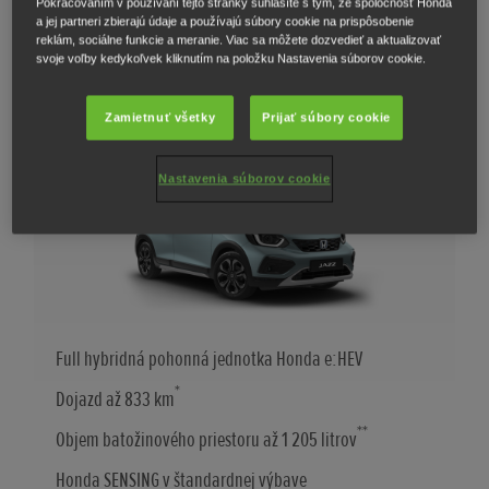
Pokračovaním v používaní tejto stránky súhlasíte s tým, že spoločnosť Honda
OBJAVTE MODEL JAZZ
a jej partneri zbierajú údaje a používajú súbory cookie na prispôsobenie
reklám, sociálne funkcie a meranie. Viac sa môžete dozvedieť a aktualizovať
svoje voľby kedykoľvek kliknutím na položku Nastavenia súborov cookie.
Jazz Crosstar
Zamietnuť všetky
Prijať súbory cookie
Samonabíjací full hybrid – v štýle SUV
Nastavenia súborov cookie
Full hybridná pohonná jednotka Honda e:HEV
*
Dojazd až 833 km
**
Objem batožinového priestoru až 1 205 litrov
Honda SENSING v štandardnej výbave