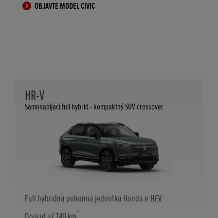
OBJAVTE MODEL CIVIC
HR-V
Samonabíjací full hybrid - kompaktný SUV crossover
Full hybridná pohonná jednotka Honda e:HEV
*
Dojazd až 740 km