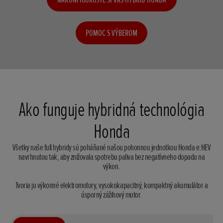
POMOC S VÝBEROM
Ako funguje hybridná technológia
Honda
Všetky naše full hybridy sú poháňané našou pohonnou jednotkou Honda e:HEV
navrhnutou tak, aby znižovala spotrebu paliva bez negatívneho dopadu na
výkon.
Tvoria ju výkonné elektromotory, vysokokapacitný, kompaktný akumulátor a
úsporný zážihový motor.