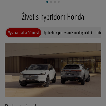
Život s hybridom Honda
Vysoká reálna účinnosť
Spotreba v porovnaní s mild hybridmi
Inteli