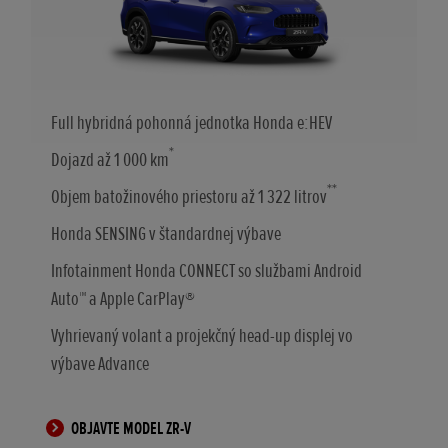
Full hybridná pohonná jednotka Honda e:HEV
*
Dojazd až 1 000 km
**
Objem batožinového priestoru až 1 322 litrov
Honda SENSING v štandardnej výbave
Infotainment Honda CONNECT so službami Android
Auto™ a Apple CarPlay®
Vyhrievaný volant a projekčný head-up displej vo
výbave Advance
OBJAVTE MODEL ZR-V