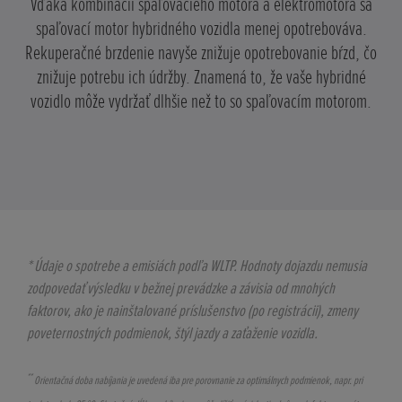
Vďaka kombinácii spaľovacieho motora a elektromotora sa
spaľovací motor hybridného vozidla menej opotrebováva.
Rekuperačné brzdenie navyše znižuje opotrebovanie bŕzd, čo
znižuje potrebu ich údržby. Znamená to, že vaše hybridné
vozidlo môže vydržať dlhšie než to so spaľovacím motorom.
* Údaje o spotrebe a emisiách podľa WLTP. Hodnoty dojazdu nemusia
zodpovedať výsledku v bežnej prevádzke a závisia od mnohých
faktorov, ako je nainštalované príslušenstvo (po registrácii), zmeny
poveternostných podmienok, štýl jazdy a zaťaženie vozidla.
**
Orientačná doba nabíjania je uvedená iba pre porovnanie za optimálnych podmienok, napr. pri