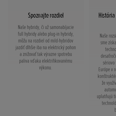
Spoznajte rozdiel
História
Naše hybridy, či už samonabíjacie
full hybridy alebo plug-in hybridy,
Naše rozs
môžu na rozdiel od mild-hybridov
sme získa
jazdiť dlhšie iba na elektrický pohon
techno
a znižovať tak výrazne spotrebu
desaťroč
paliva vďaka elektrifikovanému
sériovo
výkonu.
Európe v r
konštrukté
že využí
automo
uplatňujú t
technol