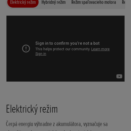
Elektrický režim
Hybridný režim
Režim spaľovacieho motora
Reku
Elektrický režim
Čerpá energiu výhradne z akumulátora, vyznačuje sa