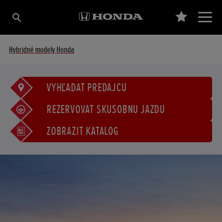
Hybridné modely Honda
VYHĽADAŤ PREDAJCU
REZERVOVAŤ SKÚŠOBNÚ JAZDU
ZOBRAZIŤ KATALÓG