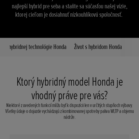
najlepší hybrid pre seba a staňte sa súčasťou našej vízie,
ktorej cieľom je dosiahnuť nízkouhlíkovú spoločnosť.
enie hybridnej technológie Honda
Život s hybridom Honda
Ktorý hybridný model Honda je
vhodný práve pre vás?
Niektoré z uvedených funkcií môžu byť k dispozícii len v určitých stupňoch výbavy.
Všetky údaje o dojazde vychádzajú z kombinovanej spotreby paliva WLTP a objemu
nádrže.