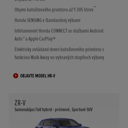
**
Objem batožinového priestoru až 1 305 litrov
Honda SENSING v štandardnej výbave
Infotainment Honda CONNECT so službami Android
Auto™ a Apple CarPlay®
Elektricky ovládané dvere batožinového priestoru s
funkciou Walk Away vo vybraných stupňoch výbavy
OBJAVTE MODEL HR-V
ZR-V
Samonabíjací full hybrid - prémiové, športové SUV