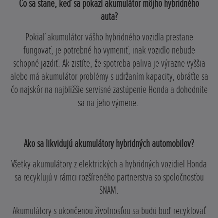
Čo sa stane, keď sa pokazí akumulátor môjho hybridného
auta?
Pokiaľ akumulátor vášho hybridného vozidla prestane
fungovať, je potrebné ho vymeniť, inak vozidlo nebude
schopné jazdiť. Ak zistíte, že spotreba paliva je výrazne vyššia
alebo má akumulátor problémy s udržaním kapacity, obráťte sa
čo najskôr na najbližšie servisné zastúpenie Honda a dohodnite
sa na jeho výmene.
Ako sa likvidujú akumulátory hybridných automobilov?
Všetky akumulátory z elektrických a hybridných vozidiel Honda
sa recyklujú v rámci rozšíreného partnerstva so spoločnosťou
SNAM.
Akumulátory s ukončenou životnosťou sa budú buď recyklovať