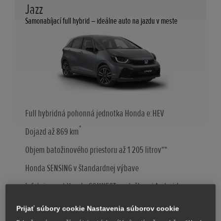
Jazz
Samonabíjací full hybrid – ideálne auto na jazdu v meste
Full hybridná pohonná jednotka Honda e:HEV
*
Dojazd až 869 km
Objem batožinového priestoru až 1 205 litrov**
Honda SENSING v štandardnej výbave
Infotainment Honda CONNECT so službami Android
Auto™ a Apple CarPlay®
Prijať súbory cookie Nastavenia súborov cookie