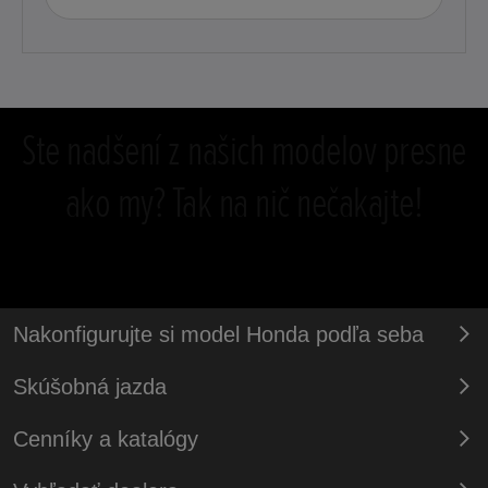
Ste nadšení z našich modelov presne
ako my? Tak na nič nečakajte!
Nakonfigurujte si model Honda podľa seba
Skúšobná jazda
Cenníky a katalógy