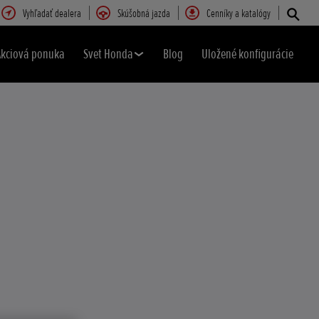
Vyhľadať dealera
Skúšobná jazda
Cenníky a katalógy
Akciová ponuka
Svet Honda
Blog
Uložené konfigurácie