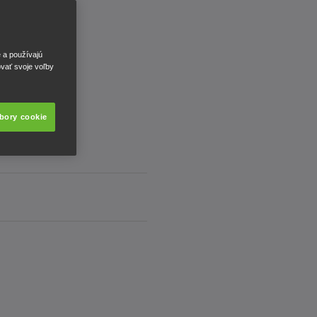
e a používajú
ovať svoje voľby
úbory cookie