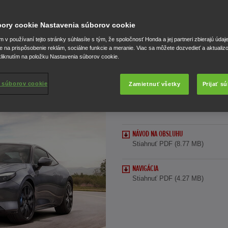
stiahnuť, prehľadávať a tlačiť.
úbory cookie Nastavenia súborov cookie
v používaní tejto stránky súhlasíte s tým, že spoločnosť Honda a jej partneri zbierajú údaj
e na prispôsobenie reklám, sociálne funkcie a meranie. Viac sa môžete dozvedieť a aktualiz
liknutím na položku Nastavenia súborov cookie.
 súborov cookie
Zamietnuť všetky
Prijať s
Prelude
NÁVOD NA OBSLUHU
Stiahnuť PDF (8.77 MB)
NAVIGÁCIA
Stiahnuť PDF (4.27 MB)