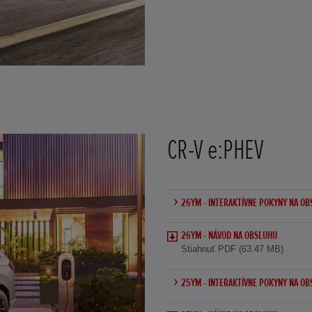
CR-V e:PHEV
26YM - INTERAKTÍVNE POKYNY NA O
26YM - NÁVOD NA OBSLUHU
Stiahnuť PDF (63.47 MB)
25YM - INTERAKTÍVNE POKYNY NA O