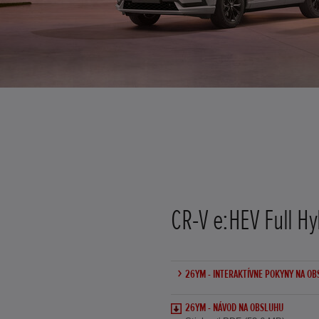
CR-V e:HEV Full Hy
26YM - INTERAKTÍVNE POKYNY NA O
26YM - NÁVOD NA OBSLUHU