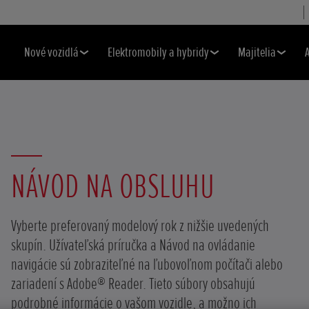
Nové vozidlá
Elektromobily a hybridy
Majitelia
NÁVOD NA OBSLUHU
Vyberte preferovaný modelový rok z nižšie uvedených
skupín. Užívateľská príručka a Návod na ovládanie
navigácie sú zobraziteľné na ľubovoľnom počítači alebo
zariadení s Adobe® Reader. Tieto súbory obsahujú
podrobné informácie o vašom vozidle, a možno ich