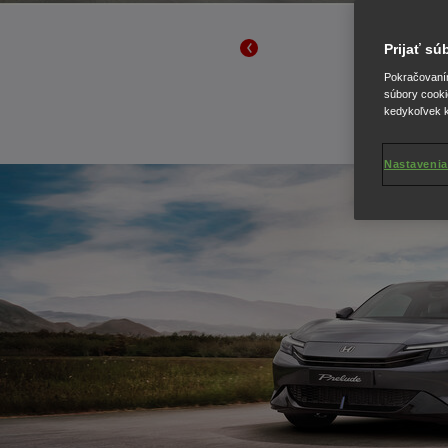
Prijať s
Pokračovaním 
súbory cooki
kedykoľvek k
Nastavenia