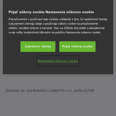
Honda Motor Europe Limited Slovensko, organizačná zložka
Prijať súbory cookie Nastavenia súborov cookie
Cesta na Senec 2/A
Pokračovaním v používaní tejto stránky súhlasíte s tým, že spoločnosť Honda
821 04 Bratislava
a jej partneri zbierajú údaje a používajú súbory cookie na prispôsobenie
reklám, sociálne funkcie a meranie. Viac sa môžete dozvedieť a aktualizovať
IČO: 46814281
svoje voľby kedykoľvek kliknutím na položku Nastavenia súborov cookie.
IČ DPH: SK4020376965
E-mail:
info.sk@honda-eu.com
Zamietnuť všetky
Prijať súbory cookie
Telefón: +421 232 131 111
Nastavenia súborov cookie
Kontaktné centrum je vám k dispozícii v pracovné dni od
9:00 do 18:00.
Zapísané, okr. Súd Bratislava I, oddiel PO: s.r.o., vložka 2127/B