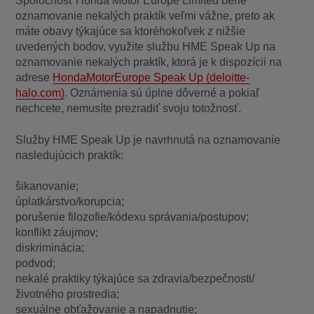
Spoločnosť Honda Motor Europe Limited berie
oznamovanie nekalých praktík veľmi vážne, preto ak
máte obavy týkajúce sa ktoréhokoľvek z nižšie
uvedených bodov, využite službu HME Speak Up na
oznamovanie nekalých praktík, ktorá je k dispozícii na
adrese
HondaMotorEurope Speak Up (deloitte-
halo.com)
. Oznámenia sú úplne dôverné a pokiaľ
nechcete, nemusíte prezradiť svoju totožnosť.
Služby HME Speak Up je navrhnutá na oznamovanie
nasledujúcich praktík:
šikanovanie;
úplatkárstvo/korupcia;
porušenie filozofie/kódexu správania/postupov;
konflikt záujmov;
diskriminácia;
podvod;
nekalé praktiky týkajúce sa zdravia/bezpečnosti/
životného prostredia;
sexuálne obťažovanie a napadnutie;