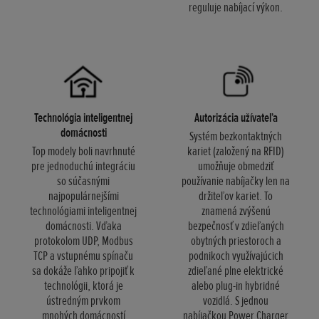
reguluje nabíjací výkon.
Technológia inteligentnej
Autorizácia užívateľa
domácnosti
Systém bezkontaktných
Top modely boli navrhnuté
kariet (založený na RFID)
pre jednoduchú integráciu
umožňuje obmedziť
so súčasnými
používanie nabíjačky len na
najpopulárnejšími
držiteľov kariet. To
technológiami inteligentnej
znamená zvýšenú
domácnosti. Vďaka
bezpečnosť v zdieľaných
protokolom UDP, Modbus
obytných priestoroch a
TCP a vstupnému spínaču
podnikoch využívajúcich
sa dokáže ľahko pripojiť k
zdieľané plne elektrické
technológii, ktorá je
alebo plug-in hybridné
ústredným prvkom
vozidlá. S jednou
mnohých domácností
nabíjačkou Power Charger