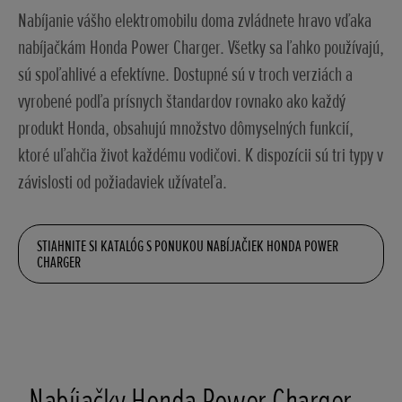
Nabíjanie vášho elektromobilu doma zvládnete hravo vďaka
nabíjačkám Honda Power Charger. Všetky sa ľahko používajú,
sú spoľahlivé a efektívne. Dostupné sú v troch verziách a
vyrobené podľa prísnych štandardov rovnako ako každý
produkt Honda, obsahujú množstvo dômyselných funkcií,
ktoré uľahčia život každému vodičovi. K dispozícii sú tri typy v
závislosti od požiadaviek užívateľa.
STIAHNITE SI KATALÓG S PONUKOU NABÍJAČIEK HONDA POWER
CHARGER
Nabíjačky Honda Power Charger –