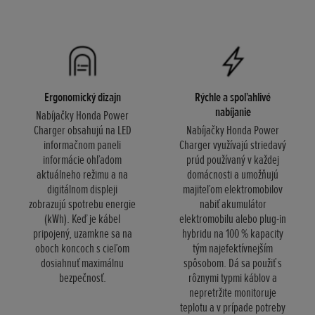
Ergonomický dizajn
Rýchle a spoľahlivé
nabíjanie
Nabíjačky Honda Power
Charger obsahujú na LED
Nabíjačky Honda Power
informačnom paneli
Charger využívajú striedavý
informácie ohľadom
prúd používaný v každej
aktuálneho režimu a na
domácnosti a umožňujú
digitálnom displeji
majiteľom elektromobilov
zobrazujú spotrebu energie
nabiť akumulátor
(kWh). Keď je kábel
elektromobilu alebo plug-in
pripojený, uzamkne sa na
hybridu na 100 % kapacity
oboch koncoch s cieľom
tým najefektívnejším
dosiahnuť maximálnu
spôsobom. Dá sa použiť s
bezpečnosť.
rôznymi typmi káblov a
nepretržite monitoruje
teplotu a v prípade potreby