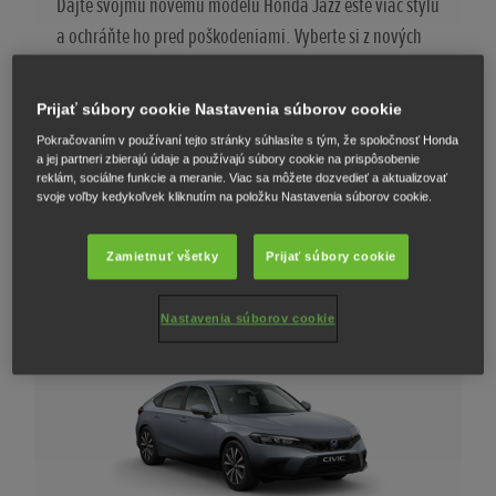
Dajte svojmu novému modelu Honda Jazz ešte viac štýlu
a ochráňte ho pred poškodeniami. Vyberte si z nových
balíkov exteriérového a interiérového príslušenstva,
jednotlivých prvkov samostatného príslušenstva alebo
Prijať súbory cookie Nastavenia súborov cookie
si urobte radosť kolesami z ľahkých zliatin v športovom
Pokračovaním v používaní tejto stránky súhlasíte s tým, že spoločnosť Honda
dizajne.
a jej partneri zbierajú údaje a používajú súbory cookie na prispôsobenie
reklám, sociálne funkcie a meranie. Viac sa môžete dozvedieť a aktualizovať
svoje voľby kedykoľvek kliknutím na položku Nastavenia súborov cookie.
POZRITE SI PRÍSLUŠENSTVO PRE MODEL JAZZ
Zamietnuť všetky
Prijať súbory cookie
Nastavenia súborov cookie
Civic