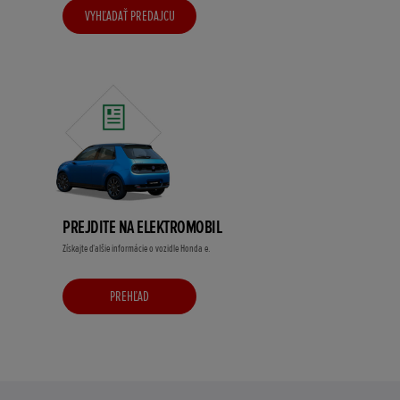
VYHĽADAŤ PREDAJCU
PREJDITE NA ELEKTROMOBIL
Získajte ďalšie informácie o vozidle Honda e.
PREHĽAD