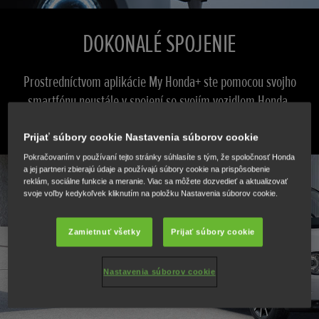
DOKONALÉ SPOJENIE
Prostredníctvom aplikácie My Honda+ ste pomocou svojho
smartfónu neustále v spojení so svojím vozidlom Honda.
Prijať súbory cookie Nastavenia súborov cookie
Pokračovaním v používaní tejto stránky súhlasíte s tým, že spoločnosť Honda
Posunúť
a jej partneri zbierajú údaje a používajú súbory cookie na prispôsobenie
reklám, sociálne funkcie a meranie. Viac sa môžete dozvedieť a aktualizovať
svoje voľby kedykoľvek kliknutím na položku Nastavenia súborov cookie.
Zamietnuť všetky
Prijať súbory cookie
Nastavenia súborov cookie