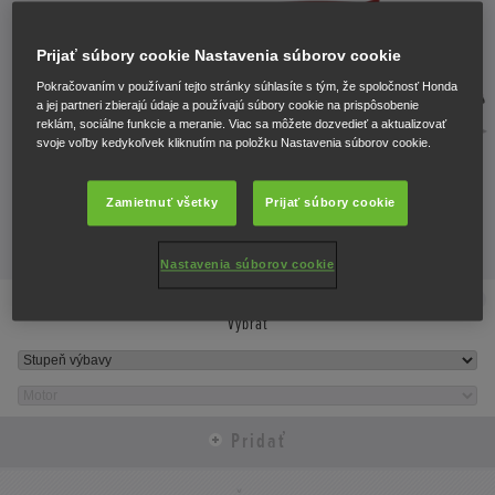
Prijať súbory cookie Nastavenia súborov cookie
Pokračovaním v používaní tejto stránky súhlasíte s tým, že spoločnosť Honda
a jej partneri zbierajú údaje a používajú súbory cookie na prispôsobenie
reklám, sociálne funkcie a meranie. Viac sa môžete dozvedieť a aktualizovať
svoje voľby kedykoľvek kliknutím na položku Nastavenia súborov cookie.
PRIDAŤ MODEL
Zamietnuť všetky
Prijať súbory cookie
TECHNICKÉ ÚDAJE
Nastavenia súborov cookie
Zavrieť
Vybrať
Pridať
Zavrieť