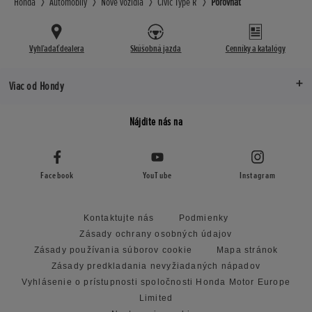
Honda
Automobily
Nové vozidlá
Civic Type R
Porovnať
Vyhľadať dealera
Skúšobná jazda
Cenníky a katalógy
Viac od Hondy
Nájdite nás na
Facebook
YouTube
Instagram
Kontaktujte nás
Podmienky
Zásady ochrany osobných údajov
Zásady používania súborov cookie
Mapa stránok
Zásady predkladania nevyžiadaných nápadov
Vyhlásenie o prístupnosti spoločnosti Honda Motor Europe
Limited