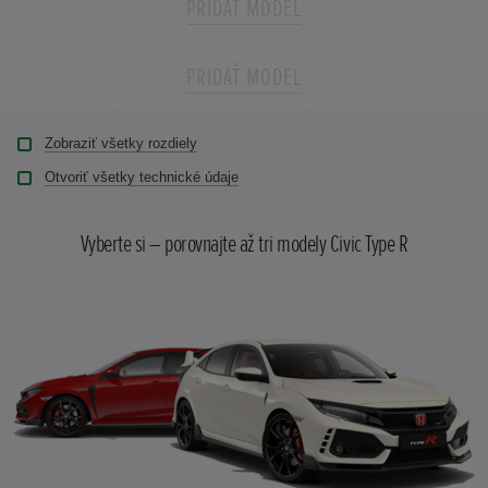
PRIDAŤ MODEL
Pridať
Vybrať
Zavrieť
PRIDAŤ MODEL
Pridať
Vybrať
Zobraziť všetky rozdiely
Otvoriť všetky technické údaje
Vyberte si – porovnajte až tri modely Civic Type R