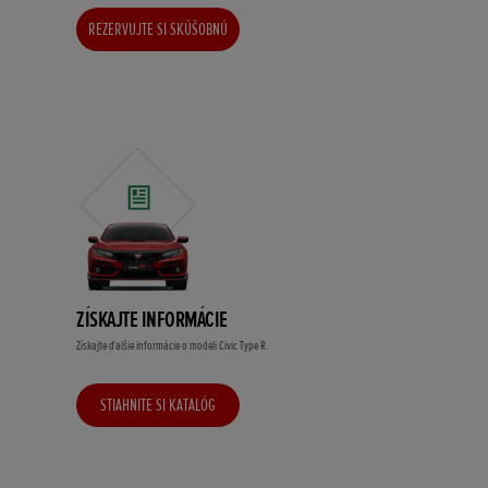
REZERVUJTE SI SKÚŠOBNÚ
JAZDU
ZÍSKAJTE INFORMÁCIE
Získajte ďalšie informácie o modeli Civic Type R.
STIAHNITE SI KATALÓG