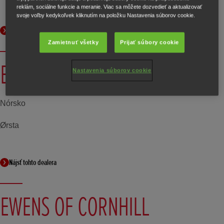
reklám, sociálne funkcie a meranie. Viac sa môžete dozvedieť a aktualizovať
svoje voľby kedykoľvek kliknutím na položku Nastavenia súborov cookie.
Nájsť tohto dealera
Zamietnuť všetky
Prijať súbory cookie
BJØRDAL BIL
Nastavenia súborov cookie
Nórsko
Ørsta
Nájsť tohto dealera
EWENS OF CORNHILL