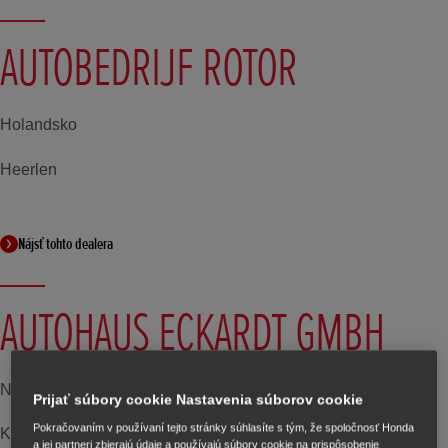
AUTOBEDRIJF ROTOR
Holandsko
Heerlen
Nájsť tohto dealera
AUTOHAUS ECKARDT GMBH
Nemecko
Prijať súbory cookie Nastavenia súborov cookie
Pokračovaním v používaní tejto stránky súhlasíte s tým, že spoločnosť Honda
Korb
a jej partneri zbierajú údaje a používajú súbory cookie na prispôsobenie