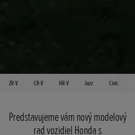
ZR-V
CR-V
HR-V
Jazz
Civic
Predstavujeme vám nový modelový
rad vozidiel Honda s