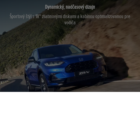
Dynamický, nadčasový dizajn
Športový štýl s 18" zliatinovými diskami a kabínou optimalizovanou pre
vodiča