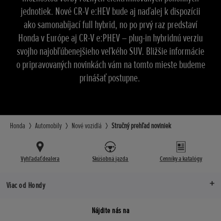
jednotiek. Nové CR-V e:HEV bude aj naďalej k dispozícii
ako samonabíjací full hybrid, no po prvý raz predstaví
Honda v Európe aj CR-V e:PHEV – plug-in hybridnú verziu
svojho najobľúbenejšieho veľkého SUV. Bližšie informácie
o pripravovaných novinkách vám na tomto mieste budeme
prinášať postupne.
Honda
Automobily
Nové vozidlá
Stručný prehľad noviniek
Vyhľadať dealera
Skúšobná jazda
Cenníky a katalógy
Viac od Hondy
Nájdite nás na