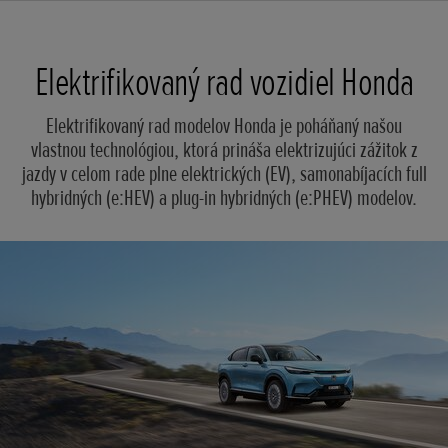
Elektrifikovaný rad vozidiel Honda
Elektrifikovaný rad modelov Honda je poháňaný našou
vlastnou technológiou, ktorá prináša elektrizujúci zážitok z
jazdy v celom rade plne elektrických (EV), samonabíjacích full
hybridných (e:HEV) a plug-in hybridných (e:PHEV) modelov.