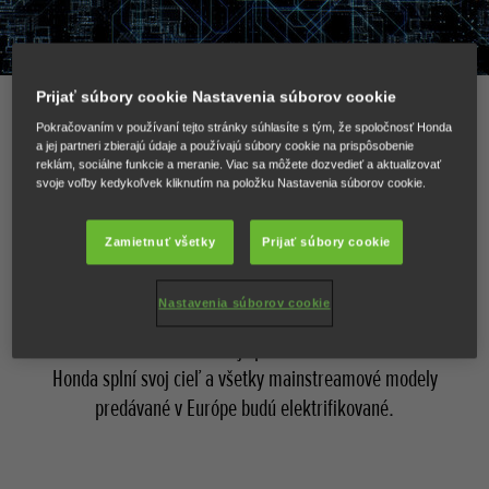
Prijať súbory cookie Nastavenia súborov cookie
Novinky elektrifikovaného radu
Pokračovaním v používaní tejto stránky súhlasíte s tým, že spoločnosť Honda
a jej partneri zbierajú údaje a používajú súbory cookie na prispôsobenie
vozidiel Honda pre rok 2022 – 2023
reklám, sociálne funkcie a meranie. Viac sa môžete dozvedieť a aktualizovať
svoje voľby kedykoľvek kliknutím na položku Nastavenia súborov cookie.
Honda je odhodlaná prinášať vám nové modely s
Zamietnuť všetky
Prijať súbory cookie
pokročilými elektrifikovanými pohonnými jednotkami a pri
každom novom vozidle, ktoré uvádzame na trh, sme tak
Nastavenia súborov cookie
o krok bližšie k uskutočneniu svojej elektrickej vízie
dosiahnutia nízkouhlíkovej spoločnosti. Do roku 2022
Honda splní svoj cieľ a všetky mainstreamové modely
predávané v Európe budú elektrifikované.