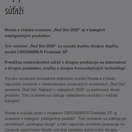
súťaži
Honda e získala ocenenie „Red Dot 2020“ aj v kategórii
inteligentných produktov
Trio ocenení „Red Dot 2020“ za vysokú kvalitu dizajnu dopĺňa
model CBR1000RR-R Fireblade SP
Prestížna medzinárodná súťaž v dizajne poukazuje na dokonalosť
v dizajne produktov, značky a dizajne komunikačných technológií
Vysoko uznávané kompaktné elektrické vozidlo Honda e získalo
najvyššie ocenenie v medzinárodne uznávaných oceneniach „Red Dot“,
ocenenie „Red Dot: Najlepší z najlepších 2020“ za prelomový dizajn
produktu. Toto ocenenie sa udeľuje najlepšiemu produktu v každej
kategórii.
Honda e získala spolu s modelom CBR1000RR-R Fireblade SP aj
ocenenie v kategórii „inteligentný produkt“. Toto ocenenie sa udeľuje pri
oceneniach „vynikajúci dizajn“ a toto najnovšie ocenenie poukazuje na
záväzok spoločnosti Honda vytvárať produkty špičkového dizajnu,