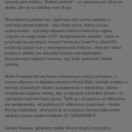
vyvinutý pod značkou „Rodený pretekár“ - sa zameriava na výkon na
okruhu, ako aj na radikálny nový dizajn.
Minimalistická predná časť, agresívne uhly bočnej kapotáže a
rozšírená spodná kapotáž - plus rôzne otvory, štrbiny a tvary
vzduchovodov - vytvárajú najlepšiu hodnotu koeficientu odporu
vzduchu vo svojej triede 0,270. Aerodynamické „krídelká“, ktoré sa
používajú na závodných strojoch Honda pre Grand Prix (MotoGP),
kombinujú pútavý tvar s nekompromisnou funkciou, obrovský nárast
prítlaku a stability pre dokonalú kontrolu nad najsilnejším
štvorvalcovým radovým motorom, aký kedy spoločnosť Honda
vyrobila.
Model Fireblade bol navrhnutý s inovatívnym novým prístupom, v
ktorom odborníci na digitálnu simuláciu Honda R&D, návrhári modelov a
návrhári skicárskych náčrtov spolupracovali s nepretržitou, takmer
simultánnou spätnou väzbou, aby sa dosiahol maximálny účinok v čo
najkratšom možnom čase vývoja. Ťažili aj z príspevkov od odborníkov
pre aerodynamiku, od podnikových odborníkov spoločnosti - Honda
Racing Corporation, od ktorých je aj evokujúca červeno-bielo-modrá
farebná schéma modelu Fireblade SP CBR1000RR-R.
Satoshi Kawawa, generálny riaditeľ divízie dizajnu motocyklov,