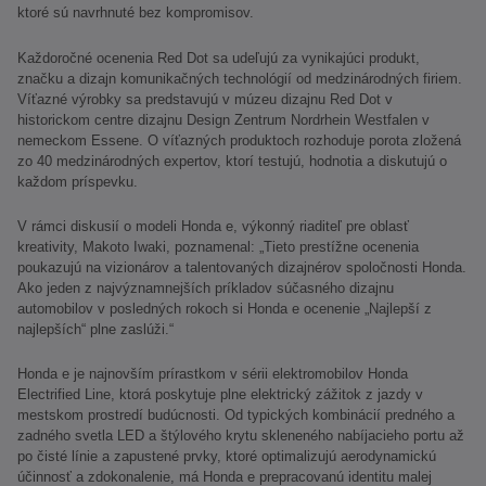
ktoré sú navrhnuté bez kompromisov.
Každoročné ocenenia Red Dot sa udeľujú za vynikajúci produkt,
značku a dizajn komunikačných technológií od medzinárodných firiem.
Víťazné výrobky sa predstavujú v múzeu dizajnu Red Dot v
historickom centre dizajnu Design Zentrum Nordrhein Westfalen v
nemeckom Essene. O víťazných produktoch rozhoduje porota zložená
zo 40 medzinárodných expertov, ktorí testujú, hodnotia a diskutujú o
každom príspevku.
V rámci diskusií o modeli Honda e, výkonný riaditeľ pre oblasť
kreativity, Makoto Iwaki, poznamenal: „Tieto prestížne ocenenia
poukazujú na vizionárov a talentovaných dizajnérov spoločnosti Honda.
Ako jeden z najvýznamnejších príkladov súčasného dizajnu
automobilov v posledných rokoch si Honda e ocenenie „Najlepší z
najlepších“ plne zaslúži.“
Honda e je najnovším prírastkom v sérii elektromobilov Honda
Electrified Line, ktorá poskytuje plne elektrický zážitok z jazdy v
mestskom prostredí budúcnosti. Od typických kombinácií predného a
zadného svetla LED a štýlového krytu skleneného nabíjacieho portu až
po čisté línie a zapustené prvky, ktoré optimalizujú aerodynamickú
účinnosť a zdokonalenie, má Honda e prepracovanú identitu malej