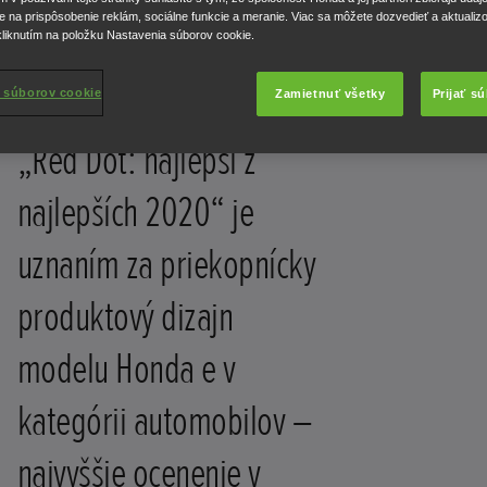
e na prispôsobenie reklám, sociálne funkcie a meranie. Viac sa môžete dozvedieť a aktualiz
liknutím na položku Nastavenia súborov cookie.
 súborov cookie
Zamietnuť všetky
Prijať s
„Red Dot: najlepší z
najlepších 2020“ je
uznaním za priekopnícky
produktový dizajn
modelu Honda e v
kategórii automobilov –
najvyššie ocenenie v