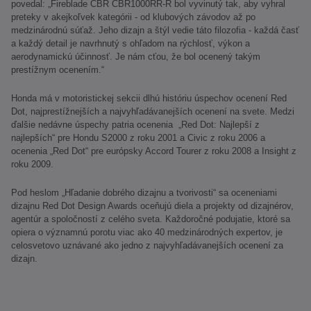
povedal: „Fireblade CBR CBR1000RR-R bol vyvinutý tak, aby vyhral
preteky v akejkoľvek kategórii - od klubových závodov až po
medzinárodnú súťaž. Jeho dizajn a štýl vedie táto filozofia - každá časť
a každý detail je navrhnutý s ohľadom na rýchlosť, výkon a
aerodynamickú účinnosť. Je nám cťou, že bol ocenený takým
prestížnym ocenením.“
Honda má v motoristickej sekcii dlhú históriu úspechov ocenení Red
Dot, najprestížnejších a najvyhľadávanejších ocenení na svete. Medzi
ďalšie nedávne úspechy patria ocenenia „Red Dot: Najlepší z
najlepších“ pre Hondu S2000 z roku 2001 a Civic z roku 2006 a
ocenenia „Red Dot“ pre európsky Accord Tourer z roku 2008 a Insight z
roku 2009.
Pod heslom „Hľadanie dobrého dizajnu a tvorivosti“ sa oceneniami
dizajnu Red Dot Design Awards oceňujú diela a projekty od dizajnérov,
agentúr a spoločností z celého sveta. Každoročné podujatie, ktoré sa
opiera o významnú porotu viac ako 40 medzinárodných expertov, je
celosvetovo uznávané ako jedno z najvyhľadávanejších ocenení za
dizajn.