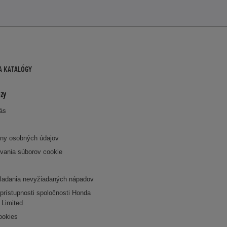
A KATALÓGY
zy
nás
ny osobných údajov
vania súborov cookie
k
ladania nevyžiadaných nápadov
prístupnosti spoločnosti Honda
 Limited
ookies