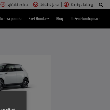
Vyhľadať dealera
Skúšobná jazda
Cenníky a katalógy
Akciová ponuka
Svet Honda
Blog
Uložené konfigurácie
e a používajú