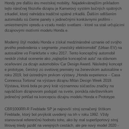
Hondy pre ďalšiu éru mestskej mobility. Najadekvátnejším príkladom
tejto náročnej filozofie dizajnu je Kamerový systém bočných spätných
zrkadiel, ktorý nahrádza tradičné spätné zrkadlá. Ďalším odlíšením
automobilu sú čierne panely s jedinečnými konkávnymi profilmi -
umiestnenými vpredu a vzadu medzi svetlami - ktoré sa stali určujúcimi
dizajnovými motívmi modelu Honda e.
Moderný štýl modelu Honda e získal medzinárodné uznanie od svojho
prvého predvedenia v segmente „mestský elektromobil“ (Urban EV) na
autosalóne vo Frankfurte v roku 2017. Tento koncepčný automobil
neskôr získal ocenenie ako „najlepšie koncepčné auto“ na slávnom
oceňovaní za dizajn automobilov Car Design Award. Následný koncept
e prototype, čerstvý zo svetovej premiéry na ženevskom autosalóne v
roku 2019, bol ústredným prvkom výstavy „Honda experience – Casa
Connessa Tortona“ na výstave dizajnu Milan Design Week 2019.
Výstava, ktorá bola po prvý krát významnou súčasťou značky na
najväčšom dizajnovom podujatí na svete, ponúkla návštevníkom
jedinečný pohľad na koncepciu dizajnu modelu Honda e Prototype.
CBR1000RR-R Fireblade SP je najnovší stroj označený štítkom
Fireblade, ktorý bol prvýkrát uvedený na trh v roku 1992. Vždy
stanovoval referenčnú hodnotu toho, ako by mal superšportový stroj
litrovej triedy jazdiť na verejných cestách, ale pre nový model 2020 -