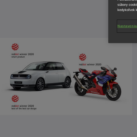
súbory cooki
kedykoľvek k
Nastavenia