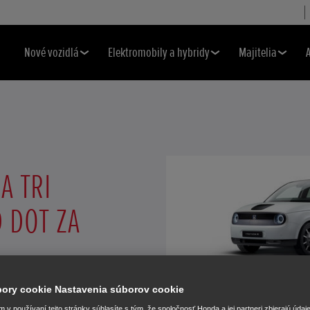
Nové vozidlá
Elektromobily a hybridy
Majitelia
A TRI
 DOT ZA
úbory cookie Nastavenia súborov cookie
v používaní tejto stránky súhlasíte s tým, že spoločnosť Honda a jej partneri zbierajú údaj