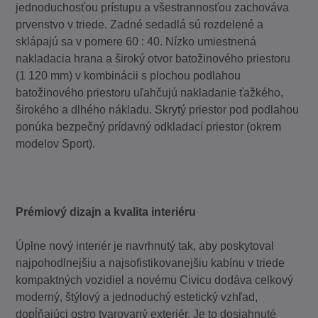
jednoduchosťou prístupu a všestrannosťou zachováva
prvenstvo v triede. Zadné sedadlá sú rozdelené a
sklápajú sa v pomere 60 : 40. Nízko umiestnená
nakladacia hrana a široký otvor batožinového priestoru
(1 120 mm) v kombinácii s plochou podlahou
batožinového priestoru uľahčujú nakladanie ťažkého,
širokého a dlhého nákladu. Skrytý priestor pod podlahou
ponúka bezpečný prídavný odkladací priestor (okrem
modelov Sport).
Prémiový dizajn a kvalita interiéru
Úplne nový interiér je navrhnutý tak, aby poskytoval
najpohodlnejšiu a najsofistikovanejšiu kabínu v triede
kompaktných vozidiel a novému Civicu dodáva celkový
moderný, štýlový a jednoduchý estetický vzhľad,
dopĺňajúci ostro tvarovaný exteriér. Je to dosiahnuté