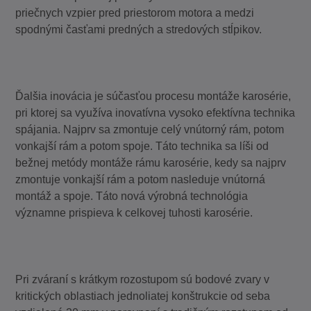
priečnych vzpier pred priestorom motora a medzi
spodnými časťami predných a stredových stĺpikov.
Ďalšia inovácia je súčasťou procesu montáže karosérie,
pri ktorej sa využíva inovatívna vysoko efektívna technika
spájania. Najprv sa zmontuje celý vnútorný rám, potom
vonkajší rám a potom spoje. Táto technika sa líši od
bežnej metódy montáže rámu karosérie, kedy sa najprv
zmontuje vonkajší rám a potom nasleduje vnútorná
montáž a spoje. Táto nová výrobná technológia
významne prispieva k celkovej tuhosti karosérie.
Pri zváraní s krátkym rozostupom sú bodové zvary v
kritických oblastiach jednoliatej konštrukcie od seba