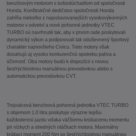
benzínovým motorom s turbodúchadlom od spoločnosti
Honda. Konštrukčné dedičstvo spoločnosti Honda
zahŕňa niekoľko z najoslavovanejších vysokovýkonných
motorov v odvetví a nové pohonné jednotky VTEC
TURBO sú navrhnuté tak, aby v prvom rade poskytovali
dynamický výkon a podporovali tak oduševnený športový
charakter najnovšieho Civicu. Tieto motory však
dosahujú aj vysoko konkurenčnú spotrebu paliva a
účinnosť. Oba motory budú k dispozícii s novou
šesťrýchlostnou manuálnou prevodovkou alebo s
automatickou prevodovkou CVT.
Trojvalcová benzínová pohonná jednotka VTEC TURBO
s objemom 1,0 litra poskytuje výrazne lepšiu
každodennú jazdu vďaka väčšiemu krútiacemu momentu
pri nízkych a stredných otáčkach motora. Maximálny
krútiaci moment 200 Nm so šesťrýchlostnou manuálnou