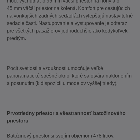
môcť vychutnať o 95 mm väčší priestor na nohy a o
45 mm väčší priestor na kolená. Komfort pre cestujúcich
na vonkajších zadných sedadlách vylepšujú nastaviteľné
sedacie časti. Nastupovanie a vystupovanie je odteraz
pre všetkých pasažierov jednoduchšie ako kedykoľvek
predtým.
Pocit svetlosti a vzdušnosti umocňuje veľké
panoramatické strešné okno, ktoré sa otvára naklonením
a posunutím (k dispozícii u modelov vyššej triedy).
Prvotriedny priestor a všestrannosť batožinového
priestoru
Batožinový priestor si svojím objemom 478 litrov,