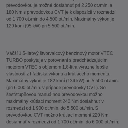
prevodovkou je možné dosiahnuť pri 2 250 ot./min. a
180 Nm s prevodovkou CVT je k dispozícii v rozmedzí
od 1 700 ot./min do 4 500 ot./min. Maximálny výkon je
129 koní (95 kW) pri 5 500 ot./min.
Väčší 1,5-litrový štvorvalcový benzínový motor VTEC
TURBO poskytuje v porovnaní s predchádzajúcim
motorom VTEC s objemom 1,8-litra výrazne lepšie
vlastnosti z hľadiska výkonu a krútiaceho momentu.
Maximálny výkon je 182 koní (134 kW) pri 5 500 ot./min.
(pri 6 000 ot./min. v prípade prevodovky CVT). So
šesťstupňovou manuálnou prevodovkou možno
maximálny krútiaci moment 240 Nm dosiahnuť v
rozmedzí od 1 900 ot./min. do 5 500 ot./min. S
prevodovkou CVT možno krútiaci moment 220 Nm
dosiahnuť v rozmedzí od 1 700 ot./min. do 6 000 ot./min.