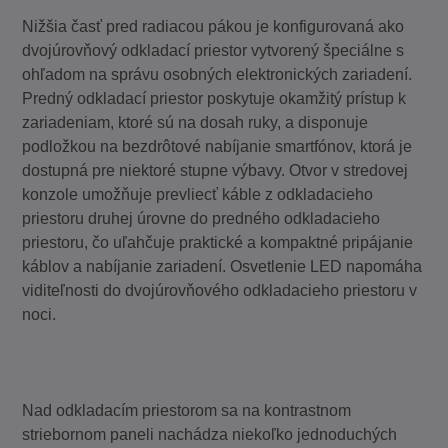
Nižšia časť pred radiacou pákou je konfigurovaná ako
dvojúrovňový odkladací priestor vytvorený špeciálne s
ohľadom na správu osobných elektronických zariadení.
Predný odkladací priestor poskytuje okamžitý prístup k
zariadeniam, ktoré sú na dosah ruky, a disponuje
podložkou na bezdrôtové nabíjanie smartfónov, ktorá je
dostupná pre niektoré stupne výbavy. Otvor v stredovej
konzole umožňuje prevliecť káble z odkladacieho
priestoru druhej úrovne do predného odkladacieho
priestoru, čo uľahčuje praktické a kompaktné pripájanie
káblov a nabíjanie zariadení. Osvetlenie LED napomáha
viditeľnosti do dvojúrovňového odkladacieho priestoru v
noci.
Nad odkladacím priestorom sa na kontrastnom
striebornom paneli nachádza niekoľko jednoduchých