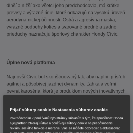
dlhší a nižší ako všetci jeho predchodcovia, má krátke
previsy a výrazné línie, ktoré odkazujú na vysokú úroveň
aerodynamickej účinnosti. Ostrá a agresívna maska,
výrazné podbehy kolies a tvarované predné a zadné
prieduchy naznačujú športový charakter Hondy Civic.
Úplne nová platforma
Najnovší Civic bol skonštruovaný tak, aby naplnil prísľub
agilnej a pôsobivej jazdnej dynamiky. Ľahká a veľmi
pevná karoséria, ktorá je produktom nových inovatívnych
technických a konštrukčných techník, dopĺňa nižšie
položené ťažisko a nový sofistikovaný systém
Prijať súbory cookie Nastavenia súborov cookie
odpruženia, ktoré priamo prispievajú k strhujúcemu a
Pokračovaním v používaní tejto stránky súhlasíte s tým, že spoločnosť Honda
zábavnému zážitku z jazdy.
a jej partneri zbierajú údaje a používajú súbory cookie na prispôsobenie
reklám, sociálne funkcie a meranie. Viac sa môžete dozvedieť a aktualizovať