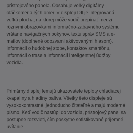
prístrojového panela. Obsahuje veľký digitálny
otáčkomer a rýchlomer. V displeji DII je integrovaná
veľká plocha, na ktorej môže vodič prepínať medzi
rôznymi obrazovkami informačno-zábavného systému
vrátane navigačných pokynov, textu správ SMS a e-
mailov (doplnené odozvami aktivovanými hlasom),
informácií o hudobnej stope, kontaktov smartfónu,
informácií o trase a informácií inteligentnej údržby
vozidla.
Primárny displej lemujú ukazovatele teploty chladiacej
kvapaliny a hladiny paliva. Všetky tieto displeje sú
vysokokontrastné, jednoducho čitateľné a majú moderné
písmo. Keď vodič nastúpi do vozidla, prístrojový panel sa
postupne rozsvieti, čím poskytne sofistikované príjemné
uvítanie.