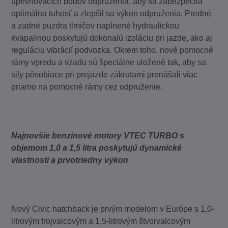
upevňovacích bodov odpruženia, aby sa zabezpečila
optimálna tuhosť a zlepšil sa výkon odpruženia. Predné
a zadné puzdra tlmičov naplnené hydraulickou
kvapalinou poskytujú dokonalú izoláciu pri jazde, ako aj
reguláciu vibrácií podvozka. Okrem toho, nové pomocné
rámy vpredu a vzadu sú špeciálne uložené tak, aby sa
sily pôsobiace pri prejazde zákrutami prenášali viac
priamo na pomocné rámy cez odpruženie.
Najnovšie benzínové motory VTEC TURBO s
objemom 1,0 a 1,5 litra poskytujú dynamické
vlastnosti a prvotriedny výkon
Nový Civic hatchback je prvým modelom v Európe s 1,0-
litrovým trojvalcovým a 1,5-litrovým štvorvalcovým