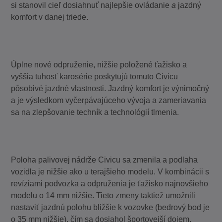
si stanovil cieľ dosiahnuť najlepšie ovládanie
a
jazdný
komfort v danej triede.
Úplne nové odpruženie, nižšie položené ťažisko a
vyššia tuhosť karosérie poskytujú tomuto Civicu
pôsobivé jazdné vlastnosti. Jazdný komfort je výnimočný
a je výsledkom vyčerpávajúceho vývoja a zameriavania
sa na zlepšovanie techník a technológií tlmenia.
Poloha palivovej nádrže Civicu sa zmenila a podlaha
vozidla je nižšie ako u terajšieho modelu. V kombinácii s
revíziami podvozka a odpruženia je ťažisko najnovšieho
modelu o 14 mm nižšie. Tieto zmeny taktiež umožnili
nastaviť jazdnú polohu bližšie k vozovke (bedrový bod je
o 35
mm nižšie), čím sa dosiahol športovejší dojem.