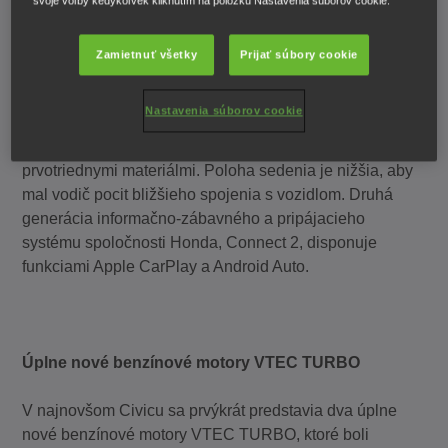
svoje voľby kedykoľvek kliknutím na položku Nastavenia súborov cookie.
Prepracovaný interiér s informačno-zábavným
Zamietnuť všetky
Prijať súbory cookie
systémom novej generácie
Nastavenia súborov cookie
Úplne nový interiér je jednoduchý, prehľadný, disponuje
novými technológiami, výnimočným spracovaním a
prvotriednymi materiálmi. Poloha sedenia je nižšia, aby
mal vodič pocit bližšieho spojenia s vozidlom. Druhá
generácia informačno-zábavného a pripájacieho
systému spoločnosti Honda, Connect 2, disponuje
funkciami Apple CarPlay a Android Auto.
Úplne nové benzínové motory VTEC TURBO
V najnovšom Civicu sa prvýkrát predstavia dva úplne
nové benzínové motory VTEC TURBO, ktoré boli