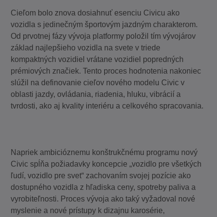
Cieľom bolo znova dosiahnuť esenciu Civicu ako
vozidla s jedinečným športovým jazdným charakterom.
Od prvotnej fázy vývoja platformy položil tím vývojárov
základ najlepšieho vozidla na svete v triede
kompaktných vozidiel vrátane vozidiel popredných
prémiových značiek. Tento proces hodnotenia nakoniec
slúžil na definovanie cieľov nového modelu Civic v
oblasti jazdy, ovládania, riadenia, hluku, vibrácií a
tvrdosti, ako aj kvality interiéru a celkového spracovania.
Napriek ambicióznemu konštrukčnému programu nový
Civic spĺňa požiadavky koncepcie „vozidlo pre všetkých
ľudí, vozidlo pre svet“ zachovaním svojej pozície ako
dostupného vozidla z hľadiska ceny, spotreby paliva a
vyrobiteľnosti. Proces vývoja ako taký vyžadoval nové
myslenie a nové prístupy k dizajnu karosérie,