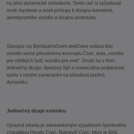
na jeho dynamické omladenie. Tento cieľ si vyžadoval
nové myslenie a nové prístupy k dizajnu karosérie,
aerodynamike vozidla a dizajnu podvozka.
Stavajúc na štyridsaťročnom dedičstve ostáva toto
vozidlo verné pôvodnému konceptu Civic, teda „vozidlo
pre všetkých ľudí, vozidlo pre svet“. Snúbi sa v ňom
jedinečný dizajn, športový štýl a univerzálna praktickosť,
spolu s novým zameraním na pôsobivú jazdnú
dynamiku.
Jedinečný dizajn exteriéru
Výrazná silueta je sebavedomým vyjadrením športového
charakteru Hondy Civic. Najnovší Civic, ktorý je širší,