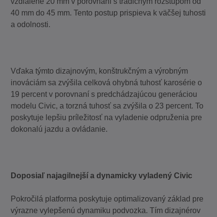
vzdialené 20 mm v porovnaní s tradičným rozstupom od
40 mm do 45 mm. Tento postup prispieva k väčšej tuhosti
a odolnosti.
Vďaka týmto dizajnovým, konštrukčným a výrobným
inováciám sa zvýšila celková ohybná tuhosť karosérie o
19 percent v porovnaní s predchádzajúcou generáciou
modelu Civic, a torzná tuhosť sa zvýšila o 23 percent. To
poskytuje lepšiu príležitosť na vyladenie odpruženia pre
dokonalú jazdu a ovládanie.
Doposiaľ najagilnejší a dynamicky vyladený Civic
Pokročilá platforma poskytuje optimalizovaný základ pre
výrazne vylepšenú dynamiku podvozka. Tím dizajnérov