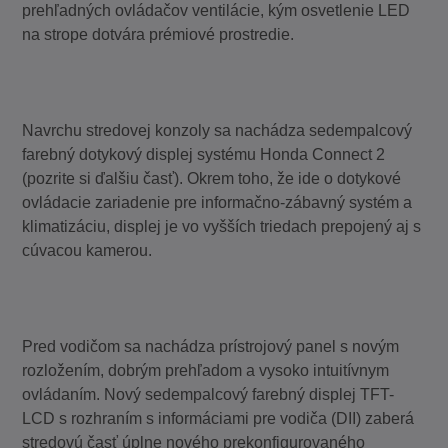
prehľadných ovládačov ventilácie, kým osvetlenie LED
na strope dotvára prémiové prostredie.
Navrchu stredovej konzoly sa nachádza sedempalcový
farebný dotykový displej systému Honda Connect 2
(pozrite si ďalšiu časť). Okrem toho, že ide o dotykové
ovládacie zariadenie pre informačno-zábavný systém a
klimatizáciu, displej je vo vyšších triedach prepojený aj s
cúvacou kamerou.
Pred vodičom sa nachádza prístrojový panel s novým
rozložením, dobrým prehľadom a vysoko intuitívnym
ovládaním. Nový sedempalcový farebný displej TFT-
LCD s rozhraním s informáciami pre vodiča (DII) zaberá
stredovú časť úplne nového prekonfigurovaného