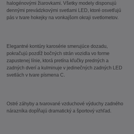
halogénovými žiarovkami. Všetky modely disponujú
dennými prevádzkovými svetlami LED, ktoré osvetľujú
pás v tvare hokejky na vonkajšom okraji svetlometov.
Elegantné kontúry karosérie smerujúce dozadu,
pokračujú pozdĺž bočných strán vozidla vo forme
zapustenej línie, ktorá pretína kľučky predných a
zadných dverí a kulminuje v jedinečných zadných LED
svetlách v tvare písmena C.
Ostré záhyby a tvarované vzduchové výduchy zadného
nárazníka dopĺňajú dramatický a športový vzhľad.