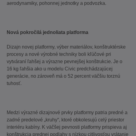
aerodynamiky, pohonnej jednotky a podvozka.
Nová pokročilá jednoliata platforma
Dizajn novej platformy, výber materiálov, konštruktérske
procesy a nové výrobné techniky boli kľúčové pri
vytváraní ľahšej a výrazne pevnejšej konštrukcie. Je o
16 kg ľahšia ako u modelu Civic predchádzajúcej
generácie, no zároveň má o 52 percent väčšiu torznú
tuhosť.
Medzi výrazné dizajnové prvky platformy patria predné a
zadné predelové „kruhy“, ktoré obkolesujú celý priestor
interiéru kabíny. K väčšej pevnosti platformy prispieva aj
konštrukcia prednej podlahy s nízkou citlivosťou vrátanie