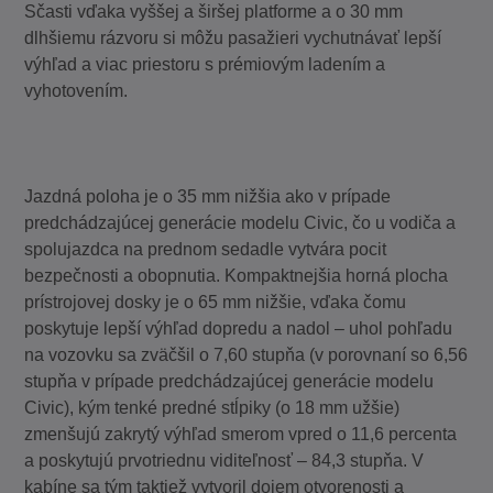
Sčasti vďaka vyššej a širšej platforme a o 30 mm
dlhšiemu rázvoru si môžu pasažieri vychutnávať lepší
výhľad a viac priestoru s prémiovým ladením a
vyhotovením.
Jazdná poloha je o 35 mm nižšia ako v prípade
predchádzajúcej generácie modelu Civic, čo u vodiča a
spolujazdca na prednom sedadle vytvára pocit
bezpečnosti a obopnutia. Kompaktnejšia horná plocha
prístrojovej dosky je o 65 mm nižšie, vďaka čomu
poskytuje lepší výhľad dopredu a nadol – uhol pohľadu
na vozovku sa zväčšil o 7,60 stupňa (v porovnaní so 6,56
stupňa v prípade predchádzajúcej generácie modelu
Civic), kým tenké predné stĺpiky (o 18 mm užšie)
zmenšujú zakrytý výhľad smerom vpred o 11,6 percenta
a poskytujú prvotriednu viditeľnosť – 84,3 stupňa. V
kabíne sa tým taktiež vytvoril dojem otvorenosti a