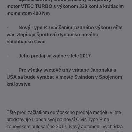
motor VTEC TURBO s výkonom 320 koní a krútiacim
momentom 400 Nm
·
Nový Type R zväčšením jazdného výkonu ešte
viac zlepšuje športovú dynamiku nového
hatchbacku Civic
·
Jeho predaj sa začne v lete 2017
·
Pre všetky svetové trhy vrátane Japonska a
USA sa bude vyrábať v meste Swindon v Spojenom
kráľovstve
Ešte pred začiatkom európskeho predaja modelu v lete
predstavuje Honda svoj najnovší Civic Type R na
ženevskom autosalóne 2017. Nový automobil vychádza