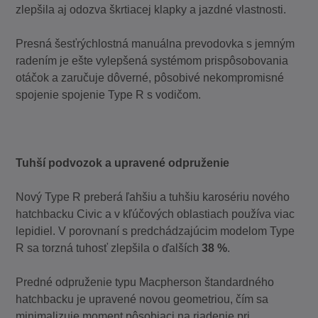
zlepšila aj odozva škrtiacej klapky a jazdné vlastnosti.
Presná šesťrýchlostná manuálna prevodovka s jemným
radením je ešte vylepšená systémom prispôsobovania
otáčok a zaručuje dôverné, pôsobivé nekompromisné
spojenie spojenie Type R s vodičom.
Tuhší podvozok a upravené odpruženie
Nový Type R preberá ľahšiu a tuhšiu karosériu nového
hatchbacku Civic a v kľúčových oblastiach používa viac
lepidiel. V porovnaní s predchádzajúcim modelom Type
R sa torzná tuhosť zlepšila o ďalších
38 %
.
Predné odpruženie typu Macpherson štandardného
hatchbacku je upravené novou geometriou, čím sa
minimalizuje moment pôsobiaci na riadenie pri