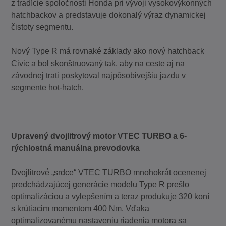
z tradície spoločnosti Honda pri vývoji vysokovýkonných
hatchbackov a predstavuje dokonalý výraz dynamickej
čistoty segmentu.
Nový Type R má rovnaké základy ako nový hatchback
Civic a bol skonštruovaný tak, aby na ceste aj na
závodnej trati poskytoval najpôsobivejšiu jazdu v
segmente hot-hatch.
Upravený dvojlitrový motor VTEC TURBO a 6-
rýchlostná manuálna prevodovka
Dvojlitrové „srdce“ VTEC TURBO mnohokrát ocenenej
predchádzajúcej generácie modelu Type R prešlo
optimalizáciou a vylepšením a teraz produkuje 320 koní
s krútiacim momentom 400 Nm. Vďaka
optimalizovanému nastaveniu riadenia motora sa