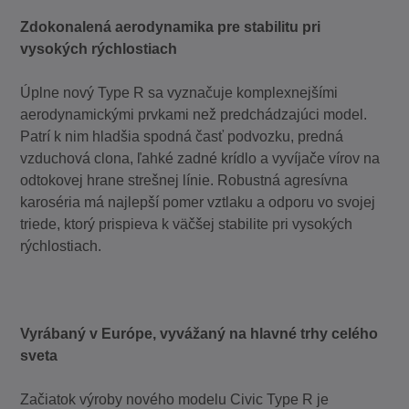
Zdokonalená aerodynamika pre stabilitu pri
vysokých rýchlostiach
Úplne nový Type R sa vyznačuje komplexnejšími
aerodynamickými prvkami než predchádzajúci model.
Patrí k nim hladšia spodná časť podvozku, predná
vzduchová clona, ľahké zadné krídlo a vyvíjače vírov na
odtokovej hrane strešnej línie. Robustná agresívna
karoséria má najlepší pomer vztlaku a odporu vo svojej
triede, ktorý prispieva k väčšej stabilite pri vysokých
rýchlostiach.
Vyrábaný v Európe, vyvážaný na hlavné trhy celého
sveta
Začiatok výroby nového modelu Civic Type R je