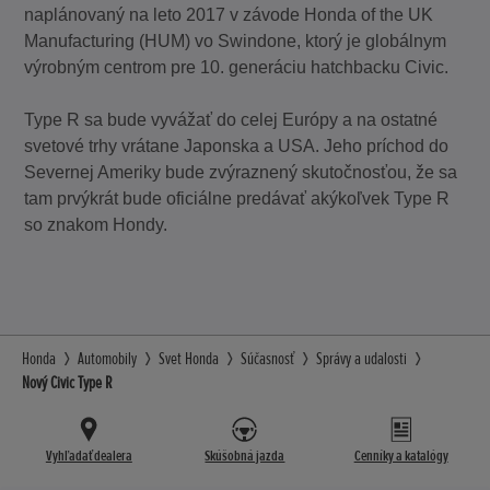
naplánovaný na leto 2017 v závode Honda of the UK
Manufacturing (HUM) vo Swindone, ktorý je globálnym
výrobným centrom pre 10. generáciu hatchbacku Civic.
Type R sa bude vyvážať do celej Európy a na ostatné
svetové trhy vrátane Japonska a USA. Jeho príchod do
Severnej Ameriky bude zvýraznený skutočnosťou, že sa
tam prvýkrát bude oficiálne predávať akýkoľvek Type R
so znakom Hondy.
Honda
Automobily
Svet Honda
Súčasnosť
Správy a udalosti
Nový Civic Type R
Vyhľadať dealera
Skúšobná jazda
Cenníky a katalógy