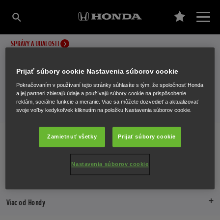
SPRÁVY A UDALOSTI
Prijať súbory cookie Nastavenia súborov cookie
Pokračovaním v používaní tejto stránky súhlasíte s tým, že spoločnosť Honda
a jej partneri zbierajú údaje a používajú súbory cookie na prispôsobenie
reklám, sociálne funkcie a meranie. Viac sa môžete dozvedieť a aktualizovať
svoje voľby kedykoľvek kliknutím na položku Nastavenia súborov cookie.
Honda
Automobily
Svet Honda
Súčasnosť
Správy a udalosti
Zamietnuť všetky
Prijať súbory cookie
News Editorial
Nastavenia súborov cookie
Vyhľadať dealera
Skúšobná jazda
Cenníky a katalógy
Viac od Hondy