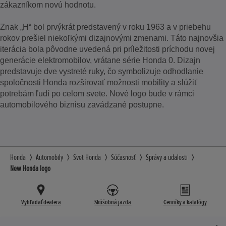
zákazníkom novú hodnotu.
Znak „H“ bol prvýkrát predstavený v roku 1963 a v priebehu
rokov prešiel niekoľkými dizajnovými zmenami. Táto najnovšia
iterácia bola pôvodne uvedená pri príležitosti príchodu novej
generácie elektromobilov, vrátane série Honda 0. Dizajn
predstavuje dve vystreté ruky, čo symbolizuje odhodlanie
spoločnosti Honda rozširovať možnosti mobility a slúžiť
potrebám ľudí po celom svete. Nové logo bude v rámci
automobilového biznisu zavádzané postupne.
Honda
Automobily
Svet Honda
Súčasnosť
Správy a udalosti
New Honda logo
Vyhľadať dealera
Skúšobná jazda
Cenníky a katalógy