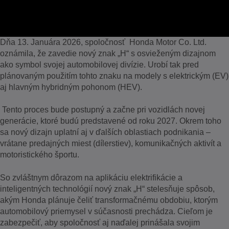
Dňa 13. Januára 2026, spoločnosť Honda Motor Co. Ltd.
oznámila, že zavedie nový znak „H“ s osvieženým dizajnom
ako symbol svojej automobilovej divízie. Urobí tak pred
plánovaným použitím tohto znaku na modely s elektrickým (EV)
aj hlavným hybridným pohonom (HEV).
Tento proces bude postupný a začne pri vozidlách novej
generácie, ktoré budú predstavené od roku 2027. Okrem toho
sa nový dizajn uplatní aj v ďalších oblastiach podnikania –
vrátane predajných miest (dílerstiev), komunikačných aktivít a
motoristického športu.
So zvláštnym dôrazom na aplikáciu elektrifikácie a
inteligentných technológií nový znak „H“ stelesňuje spôsob,
akým Honda plánuje čeliť transformačnému obdobiu, ktorým
automobilový priemysel v súčasnosti prechádza. Cieľom je
zabezpečiť, aby spoločnosť aj naďalej prinášala svojim