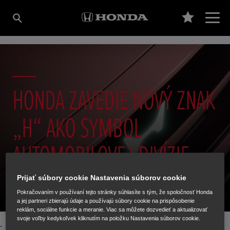
HONDA ZAVEDIE NOVÝ ZNAK
„H“ AKO SYMBOL
AUTOMOBILOVEJ DIVÍZIE
Prijať súbory cookie Nastavenia súborov cookie
Pokračovaním v používaní tejto stránky súhlasíte s tým, že spoločnosť Honda
a jej partneri zbierajú údaje a používajú súbory cookie na prispôsobenie
reklám, sociálne funkcie a meranie. Viac sa môžete dozvedieť a aktualizovať
svoje voľby kedykoľvek kliknutím na položku Nastavenia súborov cookie.
· Osviežený dizajn znaku „H“, ktorý sa od roku 2027 začne