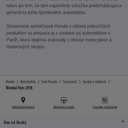
rokov po tom, čo tam naposledy súťažila predchádzajúca
generácia tohto športového automobilu.
Skúsenosti spoločnosti Honda v oblasti pokročilých
produktov sa prejavia aj v zostave jej automobilov v
Paríži, ktorú doplnia exponáty z divízie motocyklov a
motorových strojov.
Honda
Automobily
Svet Honda
Súčasnosť
Správy a udalosti
Mondial Paris 2018
Vyhľadať dealera
Skúšobná jazda
Cenníky a katalógy
Viac od Hondy