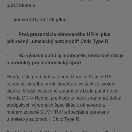
5,3 l/100km a
emisie CO
od 120 g/km
2
·
Prvá prezentácia obnoveného HR-V, plus
jedinečný „umelecký automobil“ Civic Type R
·
Na výstave budú aj motocykle, motorové stroje
a produkty pre motoristický šport
Honda ešte pred autosalónom Mondial Paris 2018
oznámila skladbu produktov, ktoré vystaví vo svojom
stánku. Medzi vystavené automobily bude patriť nová
Honda CR-V Hybrid, pre ktorú to bude znamenať debut
európskych výrobných špecifikácií, obnovené a
modernizované SUV HR-V a špeciálne upravený
„umelecký automobil“ Civic Type R.