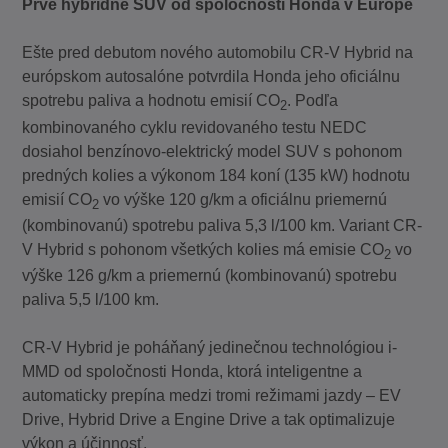
Prvé hybridné SUV od spoločnosti Honda v Európe
Ešte pred debutom nového automobilu CR-V Hybrid na
európskom autosalóne potvrdila Honda jeho oficiálnu
spotrebu paliva a hodnotu emisií CO
. Podľa
2
kombinovaného cyklu revidovaného testu NEDC
dosiahol benzínovo-elektrický model SUV s pohonom
predných kolies a výkonom 184 koní (135 kW) hodnotu
emisií CO
vo výške 120 g/km a oficiálnu priemernú
2
(kombinovanú) spotrebu paliva 5,3 l/100 km. Variant CR-
V Hybrid s pohonom všetkých kolies má emisie CO
vo
2
výške 126 g/km a priemernú (kombinovanú) spotrebu
paliva 5,5 l/100 km.
CR-V Hybrid je poháňaný jedinečnou technológiou i-
MMD od spoločnosti Honda, ktorá inteligentne a
automaticky prepína medzi tromi režimami jazdy – EV
Drive, Hybrid Drive a Engine Drive a tak optimalizuje
výkon a účinnosť.