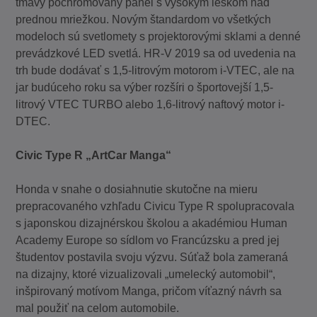
tmavý pochrómovaný panel s vysokým leskom nad
prednou mriežkou. Novým štandardom vo všetkých
modeloch sú svetlomety s projektorovými sklami a denné
prevádzkové LED svetlá. HR-V 2019 sa od uvedenia na
trh bude dodávať s 1,5-litrovým motorom i-VTEC, ale na
jar budúceho roku sa výber rozšíri o športovejší 1,5-
litrový VTEC TURBO alebo 1,6-litrový naftový motor i-
DTEC.
Civic Type R „ArtCar Manga“
Honda v snahe o dosiahnutie skutočne na mieru
prepracovaného vzhľadu Civicu Type R spolupracovala
s japonskou dizajnérskou školou a akadémiou Human
Academy Europe so sídlom vo Francúzsku a pred jej
študentov postavila svoju výzvu. Súťaž bola zameraná
na dizajny, ktoré vizualizovali „umelecký automobil“,
inšpirovaný motívom Manga, pričom víťazný návrh sa
mal použiť na celom automobile.