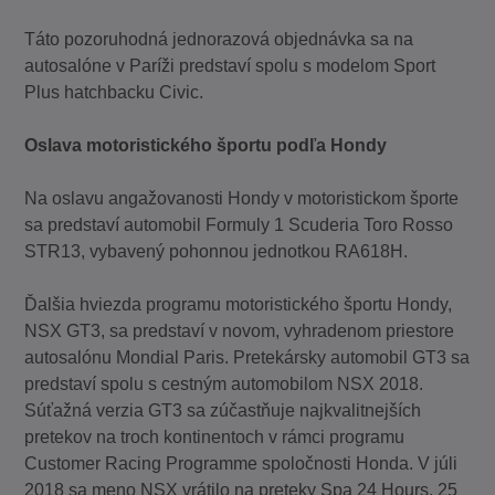
Táto pozoruhodná jednorazová objednávka sa na
autosalóne v Paríži predstaví spolu s modelom Sport
Plus hatchbacku Civic.
Oslava motoristického športu podľa Hondy
Na oslavu angažovanosti Hondy v motoristickom športe
sa predstaví automobil Formuly 1 Scuderia Toro Rosso
STR13, vybavený pohonnou jednotkou RA618H.
Ďalšia hviezda programu motoristického športu Hondy,
NSX GT3, sa predstaví v novom, vyhradenom priestore
autosalónu Mondial Paris. Pretekársky automobil GT3 sa
predstaví spolu s cestným automobilom NSX 2018.
Súťažná verzia GT3 sa zúčastňuje najkvalitnejších
pretekov na troch kontinentoch v rámci programu
Customer Racing Programme spoločnosti Honda. V júli
2018 sa meno NSX vrátilo na preteky Spa 24 Hours, 25