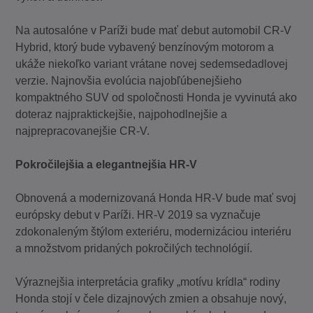
Na autosalóne v Paríži bude mať debut automobil CR-V
Hybrid, ktorý bude vybavený benzínovým motorom a
ukáže niekoľko variant vrátane novej sedemsedadlovej
verzie. Najnovšia evolúcia najobľúbenejšieho
kompaktného SUV od spoločnosti Honda je vyvinutá ako
doteraz najpraktickejšie, najpohodlnejšie a
najprepracovanejšie CR-V.
Pokročilejšia a elegantnejšia HR-V
Obnovená a modernizovaná Honda HR-V bude mať svoj
európsky debut v Paríži. HR-V 2019 sa vyznačuje
zdokonaleným štýlom exteriéru, modernizáciou interiéru
a množstvom pridaných pokročilých technológií.
Výraznejšia interpretácia grafiky „motívu krídla“ rodiny
Honda stojí v čele dizajnových zmien a obsahuje nový,