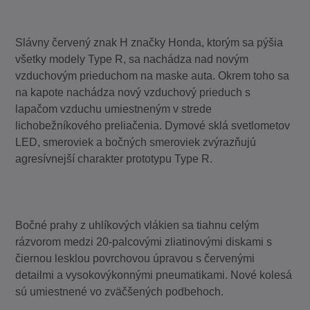
Slávny červený znak H značky Honda, ktorým sa pýšia
všetky modely Type R, sa nachádza nad novým
vzduchovým prieduchom na maske auta. Okrem toho sa
na kapote nachádza nový vzduchový prieduch s
lapačom vzduchu umiestneným v strede
lichobežníkového preliačenia. Dymové sklá svetlometov
LED, smeroviek a bočných smeroviek zvýrazňujú
agresívnejší charakter prototypu Type R.
Bočné prahy z uhlíkových vlákien sa tiahnu celým
rázvorom medzi 20-palcovými zliatinovými diskami s
čiernou lesklou povrchovou úpravou s červenými
detailmi a vysokovýkonnými pneumatikami. Nové kolesá
sú umiestnené vo zväčšených podbehoch.