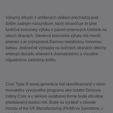
Výrazný difuzér z uhlíkových vlákien prechádza pod
širším zadným nárazníkom, ktorý ohraničuje tri plne
funkčné koncovky výfuku s párom smerových krídelok na
oboch stranách. Stredová koncovka výfuku má menší
priemer a je zvýraznená žiarivou metalickou červenou
farbou. Jedinečné výstupky na bočných stranách strechy
smerujú dozadu smerom k dramatickému a vizuálne
nápadnému zadnému krídlu.
Civic Type R novej generácie bol skonštruovaný v rámci
rovnakého vývojového programu ako ostatní členovia
rodiny Civic a v sériovo vyrábanej forme bude oficiálne
predstavený budúci rok. Bude sa vyrábať v závode
Honda of the UK Manufacturing (HUM) vo Swindone, v