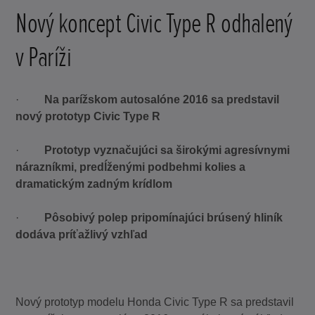
Nový koncept Civic Type R odhalený
v Paríži
·
Na parížskom autosalóne 2016 sa predstavil
nový prototyp Civic Type R
·
Prototyp vyznačujúci sa širokými agresívnymi
nárazníkmi, predĺženými podbehmi kolies a
dramatickým zadným krídlom
·
Pôsobivý polep pripomínajúci brúsený hliník
dodáva príťažlivý vzhľad
Nový prototyp modelu Honda Civic Type R sa predstavil