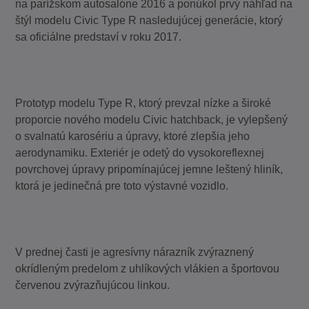
na parížskom autosalóne 2016 a ponúkol prvý náhľad na
štýl modelu Civic Type R nasledujúcej generácie, ktorý
sa oficiálne predstaví v roku 2017.
Prototyp modelu Type R, ktorý prevzal nízke a široké
proporcie nového modelu Civic hatchback, je vylepšený
o svalnatú karosériu a úpravy, ktoré zlepšia jeho
aerodynamiku. Exteriér je odetý do vysokoreflexnej
povrchovej úpravy pripomínajúcej jemne leštený hliník,
ktorá je jedinečná pre toto výstavné vozidlo.
V prednej časti je agresívny nárazník zvýraznený
okrídleným predelom z uhlíkových vlákien a športovou
červenou zvýrazňujúcou linkou.