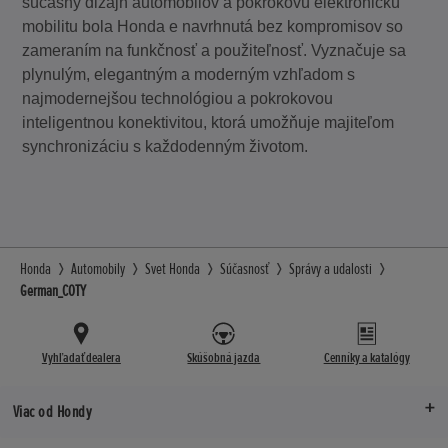
súčasný dizajn automobilov a pokrokovú elektronickú
mobilitu bola Honda e navrhnutá bez kompromisov so
zameraním na funkčnosť a použiteľnosť. Vyznačuje sa
plynulým, elegantným a moderným vzhľadom s
najmodernejšou technológiou a pokrokovou
inteligentnou konektivitou, ktorá umožňuje majiteľom
synchronizáciu s každodenným životom.
Honda
Automobily
Svet Honda
Súčasnosť
Správy a udalosti
German_COTY
Vyhľadať dealera
Skúšobná jazda
Cenníky a katalógy
Viac od Hondy