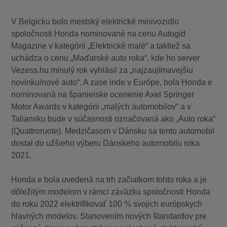
V Belgicku bolo mestský elektrické minivozidlo
spoločnosti Honda nominované na cenu Autogid
Magazine v kategórii „Elektrické malé“ a taktiež sa
uchádza o cenu „Maďarské auto roka“, kde ho server
Vezess.hu minulý rok vyhlásil za „najzaujímavejšiu
novinku/nové auto“. A zase inde v Európe, bola Honda e
nominovaná na španielske ocenenie Axel Springer
Motor Awards v kategórii „malých automobilov“ a v
Taliansku bude v súčasnosti označovaná ako „Auto roka“
(Quattroruote). Medzičasom v Dánsku sa tento automobil
dostal do užšieho výberu Dánskeho automobilu roka
2021.
Honda e bola uvedená na trh začiatkom tohto roka a je
dôležitým modelom v rámci záväzku spoločnosti Honda
do roku 2022 elektrifikovať 100 % svojich európskych
hlavných modelov. Stanovením nových štandardov pre