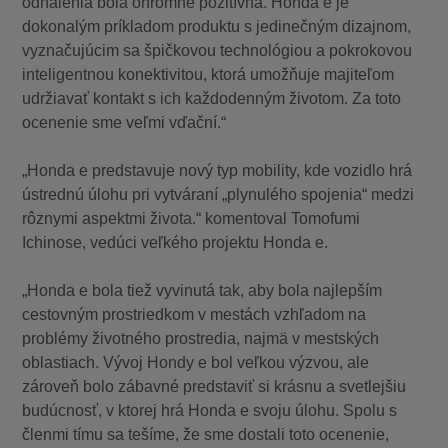
odhalenia bola ohromne pozitívna. Honda e je
dokonalým príkladom produktu s jedinečným dizajnom,
vyznačujúcim sa špičkovou technológiou a pokrokovou
inteligentnou konektivitou, ktorá umožňuje majiteľom
udržiavať kontakt s ich každodenným životom. Za toto
ocenenie sme veľmi vďační.“
„Honda e predstavuje nový typ mobility, kde vozidlo hrá
ústrednú úlohu pri vytváraní „plynulého spojenia“ medzi
rôznymi aspektmi života.“ komentoval Tomofumi
Ichinose, vedúci veľkého projektu Honda e.
„Honda e bola tiež vyvinutá tak, aby bola najlepším
cestovným prostriedkom v mestách vzhľadom na
problémy životného prostredia, najmä v mestských
oblastiach. Vývoj Hondy e bol veľkou výzvou, ale
zároveň bolo zábavné predstaviť si krásnu a svetlejšiu
budúcnosť, v ktorej hrá Honda e svoju úlohu. Spolu s
členmi tímu sa tešíme, že sme dostali toto ocenenie,