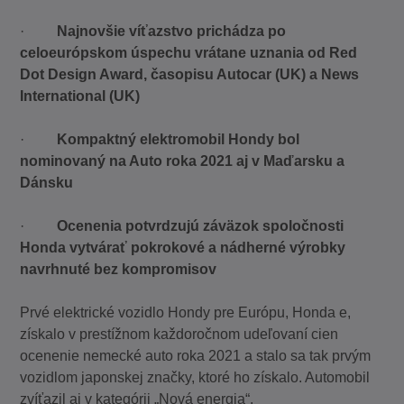
·
Najnovšie víťazstvo prichádza po
celoeurópskom úspechu vrátane uznania od Red
Dot Design Award, časopisu Autocar (UK) a News
International (UK)
·
Kompaktný elektromobil Hondy bol
nominovaný na Auto roka 2021 aj v Maďarsku a
Dánsku
·
Ocenenia potvrdzujú záväzok spoločnosti
Honda vytvárať pokrokové a nádherné výrobky
navrhnuté bez kompromisov
Prvé elektrické vozidlo Hondy pre Európu, Honda e,
získalo v prestížnom každoročnom udeľovaní cien
ocenenie nemecké auto roka 2021 a stalo sa tak prvým
vozidlom japonskej značky, ktoré ho získalo. Automobil
zvíťazil aj v kategórii „Nová energia“.