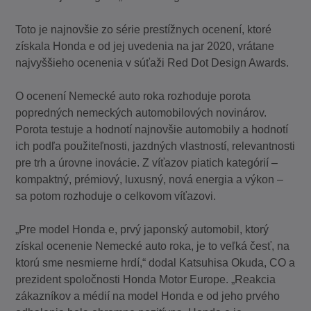
Toto je najnovšie zo série prestížnych ocenení, ktoré
získala Honda e od jej uvedenia na jar 2020, vrátane
najvyššieho ocenenia v súťaži Red Dot Design Awards.
O ocenení Nemecké auto roka rozhoduje porota
popredných nemeckých automobilových novinárov.
Porota testuje a hodnotí najnovšie automobily a hodnotí
ich podľa použiteľnosti, jazdných vlastností, relevantnosti
pre trh a úrovne inovácie. Z víťazov piatich kategórií –
kompaktný, prémiový, luxusný, nová energia a výkon –
sa potom rozhoduje o celkovom víťazovi.
„Pre model Honda e, prvý japonský automobil, ktorý
získal ocenenie Nemecké auto roka, je to veľká česť, na
ktorú sme nesmierne hrdí,“ dodal Katsuhisa Okuda, CO a
prezident spoločnosti Honda Motor Europe. „Reakcia
zákazníkov a médií na model Honda e od jeho prvého