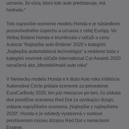
uznanie, že vízia, ktorú toto auto predstavuje, má
hodnotu.“
Toto najnovšie ocenenie modelu Honda e je následkom
pozoruhodného úspechu a uznania z celej Európy. Vo
Veľkej Británii Honda e triumfovala v súťaži o cenu
Autocar ‘Najlepšie auto Británie’ 2020 v kategórii
„Najlepšia automobilová technológia“ a nedávno bola v
kategórii noviniek súťaže International Car Awards 2020
označená ako „Mestské/malé auto roka“.
V Nemecku modelu Honda e k titulu Auto roka inštitúcia
Automotive Circle pridala ocenenie za prevedenie
EuroCarBody 2020, len pár mesiacov po tom, čo získala
dve prestížne ocenenia Red Dot za vynikajúci dizajn,
vrátane najvyššieho ocenenia „Najlepšie z najlepšieho
2020“. Honda e je odvtedy vystavená v svetovo
preslávenom múzeu dizajnu Red Dot v nemeckom
Essene.