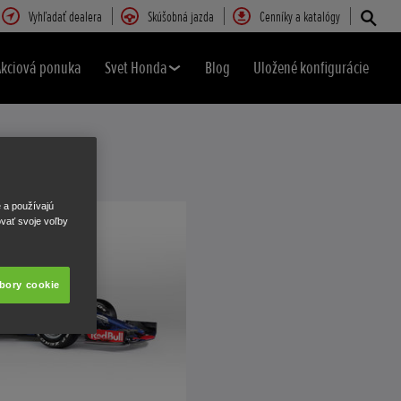
Vyhľadať dealera
Skúšobná jazda
Cenníky a katalógy
Akciová ponuka
Svet Honda
Blog
Uložené konfigurácie
e a používajú
ovať svoje voľby
úbory cookie