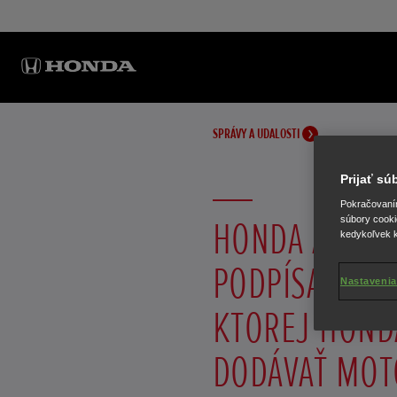
SPRÁVY A UDALOSTI
Prijať s
Pokračovaním 
HONDA A RED
súbory cooki
kedykoľvek k
PODPÍSALI D
Nastavenia
KTOREJ HOND
DODÁVAŤ MOT