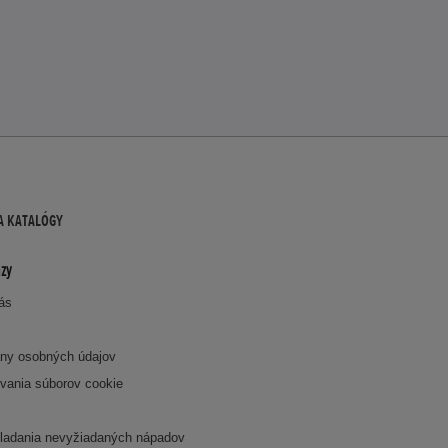
A KATALÓGY
zy
nás
ny osobných údajov
vania súborov cookie
k
ladania nevyžiadaných nápadov