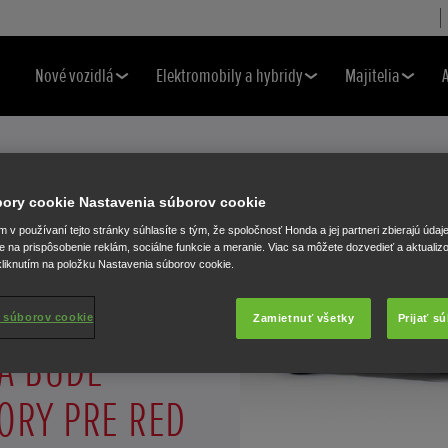
Nové vozidlá
Elektromobily a hybridy
Majitelia
úbory cookie Nastavenia súborov cookie
v používaní tejto stránky súhlasíte s tým, že spoločnosť Honda a jej partneri zbierajú údaj
 BULL GROUP
e na prispôsobenie reklám, sociálne funkcie a meranie. Viac sa môžete dozvedieť a aktualiz
liknutím na položku Nastavenia súborov cookie.
OHODU PODĽA
 súborov cookie
Zamietnuť všetky
Prijať s
A BUDE
ORY PRE RED