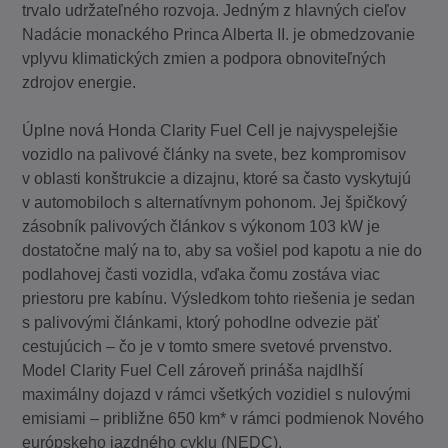
trvalo udržateľného rozvoja. Jedným z hlavných cieľov
Nadácie monackého Princa Alberta II. je obmedzovanie
vplyvu klimatických zmien a podpora obnoviteľných
zdrojov energie.
Úplne nová Honda Clarity Fuel Cell je najvyspelejšie
vozidlo na palivové články na svete, bez kompromisov
v oblasti konštrukcie a dizajnu, ktoré sa často vyskytujú
v automobiloch s alternatívnym pohonom. Jej špičkový
zásobník palivových článkov s výkonom 103 kW je
dostatočne malý na to, aby sa vošiel pod kapotu a nie do
podlahovej časti vozidla, vďaka čomu zostáva viac
priestoru pre kabínu. Výsledkom tohto riešenia je sedan
s palivovými článkami, ktorý pohodlne odvezie päť
cestujúcich – čo je v tomto smere svetové prvenstvo.
Model Clarity Fuel Cell zároveň prináša najdlhší
maximálny dojazd v rámci všetkých vozidiel s nulovými
emisiami – približne 650 km* v rámci podmienok Nového
európskeho jazdného cyklu (NEDC).