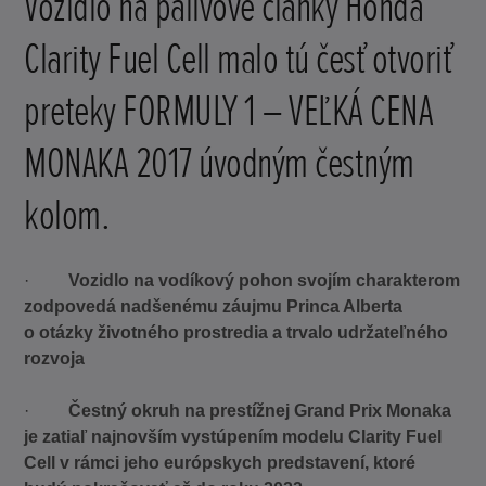
Vozidlo na palivové články Honda
Clarity Fuel Cell malo tú česť otvoriť
preteky FORMULY 1 – VEĽKÁ CENA
MONAKA 2017 úvodným čestným
kolom.
·
Vozidlo na vodíkový pohon svojím charakterom
zodpovedá nadšenému záujmu Princa Alberta
o otázky životného prostredia a trvalo udržateľného
rozvoja
·
Čestný okruh na prestížnej Grand Prix Monaka
je zatiaľ najnovším vystúpením modelu Clarity Fuel
Cell v rámci jeho európskych predstavení, ktoré