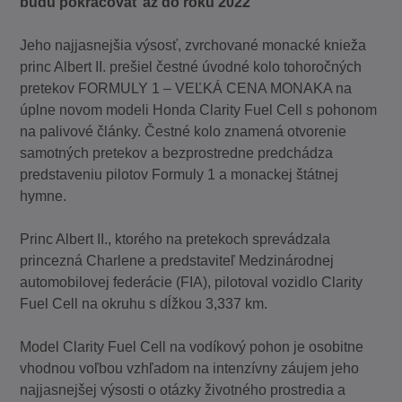
budú pokračovať až do roku 2022
Jeho najjasnejšia výsosť, zvrchované monacké knieža
princ Albert II. prešiel čestné úvodné kolo tohoročných
pretekov FORMULY 1 – VEĽKÁ CENA MONAKA na
úplne novom modeli Honda Clarity Fuel Cell s pohonom
na palivové články. Čestné kolo znamená otvorenie
samotných pretekov a bezprostredne predchádza
predstaveniu pilotov Formuly 1 a monackej štátnej
hymne.
Princ Albert II., ktorého na pretekoch sprevádzala
princezná Charlene a predstaviteľ Medzinárodnej
automobilovej federácie (FIA), pilotoval vozidlo Clarity
Fuel Cell na okruhu s dĺžkou 3,337 km.
Model Clarity Fuel Cell na vodíkový pohon je osobitne
vhodnou voľbou vzhľadom na intenzívny záujem jeho
najjasnejšej výsosti o otázky životného prostredia a