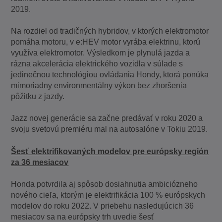
2019.
Na rozdiel od tradičných hybridov, v ktorých elektromotor
pomáha motoru, v e:HEV motor vyrába elektrinu, ktorú
využíva elektromotor. Výsledkom je plynulá jazda a
rázna akcelerácia elektrického vozidla v súlade s
jedinečnou technológiou ovládania Hondy, ktorá ponúka
mimoriadny environmentálny výkon bez zhoršenia
pôžitku z jazdy.
Jazz novej generácie sa začne predávať v roku 2020 a
svoju svetovú premiéru mal na autosalóne v Tokiu 2019.
Šesť elektrifikovaných modelov pre európsky región
za 36 mesiacov
Honda potvrdila aj spôsob dosiahnutia ambiciózneho
nového cieľa, ktorým je elektrifikácia 100 % európskych
modelov do roku 2022. V priebehu nasledujúcich 36
mesiacov sa na európsky trh uvedie šesť