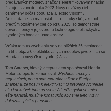
predávaných modelov značky s elektrifikovaným hnacím
ústrojenstvom do roku 2022. Nový odvážny cieľ,
oznámený počas podujatia „Electric Vision“ v
Amsterdame, sa má dosiahnuť o tri roky skôr, ako bol
predtým oznámený cieľ do roku 2025. To demonštruje
dôveru Hondy v jej overenú technológiu elektrických a
hybridných hnacích ústrojenstiev.
Vďaka tomuto zrýchleniu sa v najbližších 36 mesiacoch
na trhu objaví 6 elektrifikovaných modelov, prvé z nich sú
Honda e a nový čiste hybridný Jazz.
Tom Gardner, hlavný viceprezident spoločnosti Honda
Motor Europe, to komentoval:
„Rýchlosť zmeny v
reguláciách, trhu a správaní zákazníkov v Európe
znamená, že posun k elektrifikácii tu prebieha rýchlejšie
ako kdekoľvek inde na svete. A keďže rýchlosť zmien
ešte narastá, musíme konať skôr, aby sme tieto výzvy
dokázali splniť v predstihu.