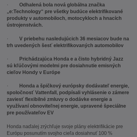
·
Odhalená bola nová globálna značka
„e:Technology“ pre všetky budúce elektrifikované
produkty v automobiloch, motocykloch a hnacích
ústrojenstvách.
·
V priebehu nasledujúcich 36 mesiacov bude na
trh uvedených šesť elektrifikovaných automobilov
·
Prichádzajúca Honda e a čisto hybridný Jazz
sú kľúčovými modelmi pre dosiahnutie emisných
cieľov Hondy v Európe
·
Honda a špičkový európsky dodávateľ energie,
spoločnosť Vattenfall, podpísali vyhlásenie o zámere
zaviesť flexibilné zmluvy o dodávke energie a
využívaní obnoviteľnej energie, upravené špeciálne
pre používateľov EV
Honda naďalej zrýchľuje svoje plány elektrifikácie pre
Európu posunutím svojho cieľa dosiahnuť 100 %