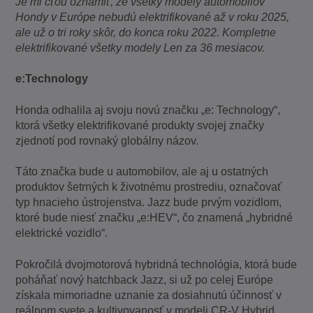
Je mi cťou oznámiť, že všetky modely automobilov
Hondy v Európe nebudú elektrifikované až v roku 2025,
ale už o tri roky skôr, do konca roku 2022. Kompletne
elektrifikované všetky modely Len za 36 mesiacov.
e:Technology
Honda odhalila aj svoju novú značku „e: Technology“,
ktorá všetky elektrifikované produkty svojej značky
zjednotí pod rovnaký globálny názov.
Táto značka bude u automobilov, ale aj u ostatných
produktov šetrných k životnému prostrediu, označovať
typ hnacieho ústrojenstva. Jazz bude prvým vozidlom,
ktoré bude niesť značku „e:HEV“, čo znamená „hybridné
elektrické vozidlo“.
Pokročilá dvojmotorová hybridná technológia, ktorá bude
poháňať nový hatchback Jazz, si už po celej Európe
získala mimoriadne uznanie za dosiahnutú účinnosť v
reálnom svete a kultivovanosť v modeli CR-V Hybrid