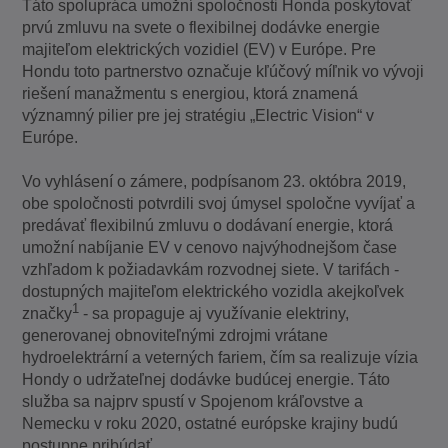
Táto spolupráca umožní spoločnosti Honda poskytovať
prvú zmluvu na svete o flexibilnej dodávke energie
majiteľom elektrických vozidiel (EV) v Európe. Pre
Hondu toto partnerstvo označuje kľúčový míľnik vo vývoji
riešení manažmentu s energiou, ktorá znamená
významný pilier pre jej stratégiu „Electric Vision“ v
Európe.
Vo vyhlásení o zámere, podpísanom 23. októbra 2019,
obe spoločnosti potvrdili svoj úmysel spoločne vyvíjať a
predávať flexibilnú zmluvu o dodávaní energie, ktorá
umožní nabíjanie EV v cenovo najvýhodnejšom čase
vzhľadom k požiadavkám rozvodnej siete. V tarifách -
dostupných majiteľom elektrického vozidla akejkoľvek
1
značky
- sa propaguje aj využívanie elektriny,
generovanej obnoviteľnými zdrojmi vrátane
hydroelektrární a veterných fariem, čím sa realizuje vízia
Hondy o udržateľnej dodávke budúcej energie. Táto
služba sa najprv spustí v Spojenom kráľovstve a
Nemecku v roku 2020, ostatné európske krajiny budú
postupne pribúdať.