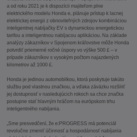
a od roku 2021 je k dispozícii majiteľom plne
elektrického modelu Honda e, plánuje prístup k lacnej
elektrickej energii z obnoviteľných zdrojov kombináciou
inteligentnej nabíjačky EV s dynamickou energetickou
tarifou a inteligentnou nabíjacou aplikáciou. Na základe
analýzy zákazníkov v Spojenom kráľovstve môže Honda
potvrdiť priemerné ročné úspory vo výške 500 £ – v
prípade zákazníkov s vysokým počtom najazdených
kilometrov až 1000 £.
Honda je jedinou automobilkou, ktorá poskytuje takúto
službu pod vlastnou značkou, a vďaka záväzku rozšíriť
jej dostupnosť v nasledujúcich rokoch sa chce značka
postupne stať hlavným hráčom na európskom trhu
inteligentného nabíjania.
„Sme presvedčení, že e:PROGRESS má potenciál
revolučne zmeniť účinnosť a hospodárnosť nabíjania