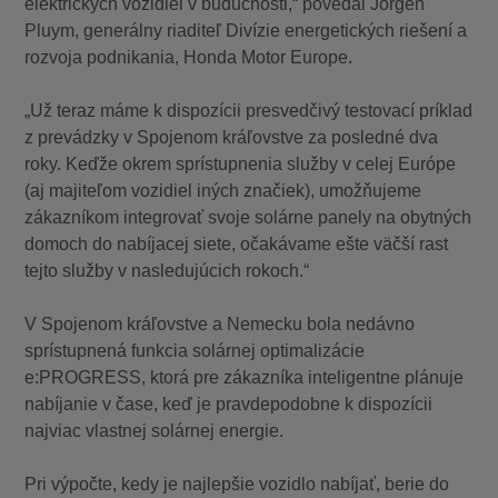
elektrických vozidiel v budúcnosti,“ povedal Jorgen
Pluym, generálny riaditeľ Divízie energetických riešení a
rozvoja podnikania, Honda Motor Europe.
„Už teraz máme k dispozícii presvedčivý testovací príklad
z prevádzky v Spojenom kráľovstve za posledné dva
roky. Keďže okrem sprístupnenia služby v celej Európe
(aj majiteľom vozidiel iných značiek), umožňujeme
zákazníkom integrovať svoje solárne panely na obytných
domoch do nabíjacej siete, očakávame ešte väčší rast
tejto služby v nasledujúcich rokoch.“
V Spojenom kráľovstve a Nemecku bola nedávno
sprístupnená funkcia solárnej optimalizácie
e:PROGRESS, ktorá pre zákazníka inteligentne plánuje
nabíjanie v čase, keď je pravdepodobne k dispozícii
najviac vlastnej solárnej energie.
Pri výpočte, kedy je najlepšie vozidlo nabíjať, berie do