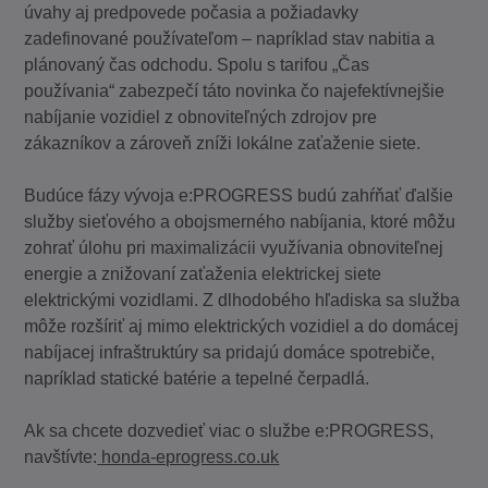
úvahy aj predpovede počasia a požiadavky
zadefinované používateľom – napríklad stav nabitia a
plánovaný čas odchodu. Spolu s tarifou „Čas
používania“ zabezpečí táto novinka čo najefektívnejšie
nabíjanie vozidiel z obnoviteľných zdrojov pre
zákazníkov a zároveň zníži lokálne zaťaženie siete.
Budúce fázy vývoja e:PROGRESS budú zahŕňať ďalšie
služby sieťového a obojsmerného nabíjania, ktoré môžu
zohrať úlohu pri maximalizácii využívania obnoviteľnej
energie a znižovaní zaťaženia elektrickej siete
elektrickými vozidlami. Z dlhodobého hľadiska sa služba
môže rozšíriť aj mimo elektrických vozidiel a do domácej
nabíjacej infraštruktúry sa pridajú domáce spotrebiče,
napríklad statické batérie a tepelné čerpadlá.
Ak sa chcete dozvedieť viac o službe e:PROGRESS,
navštívte:
honda-eprogress.co.uk