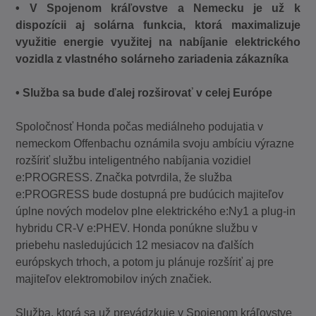
• V Spojenom kráľovstve a Nemecku je už k
dispozícii aj solárna funkcia, ktorá maximalizuje
využitie energie využitej na nabíjanie elektrického
vozidla z vlastného solárneho zariadenia zákazníka
• Služba sa bude ďalej rozširovať v celej Európe
Spoločnosť Honda počas mediálneho podujatia v
nemeckom Offenbachu oznámila svoju ambíciu výrazne
rozšíriť službu inteligentného nabíjania vozidiel
e:PROGRESS. Značka potvrdila, že služba
e:PROGRESS bude dostupná pre budúcich majiteľov
úplne nových modelov plne elektrického e:Ny1 a plug-in
hybridu CR-V e:PHEV. Honda ponúkne službu v
priebehu nasledujúcich 12 mesiacov na ďalších
európskych trhoch, a potom ju plánuje rozšíriť aj pre
majiteľov elektromobilov iných značiek.
Služba, ktorá sa už prevádzkuje v Spojenom kráľovstve