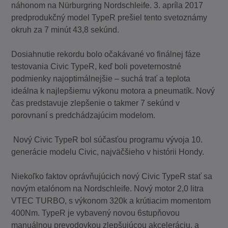
náhonom na Nürburgring Nordschleife. 3. apríla 2017
predprodukčný model TypeR prešiel tento svetoznámy
okruh za 7 minút 43,8 sekúnd.
Dosiahnutie rekordu bolo očakávané vo finálnej fáze
testovania Civic TypeR, keď boli poveternostné
podmienky najoptimálnejšie – suchá trať a teplota
ideálna k najlepšiemu výkonu motora a pneumatík. Nový
čas predstavuje zlepšenie o takmer 7 sekúnd v
porovnaní s predchádzajúcim modelom.
Nový Civic TypeR bol súčasťou programu vývoja 10.
generácie modelu Civic, najväčšieho v histórii Hondy.
Niekoľko faktov oprávňujúcich nový Civic TypeR stať sa
novým etalónom na Nordschleife. Nový motor 2,0 litra
VTEC TURBO, s výkonom 320k a krútiacim momentom
400Nm. TypeR je vybavený novou 6stupňovou
manuálnou prevodovkou zlepšujúcou akceleráciu, a