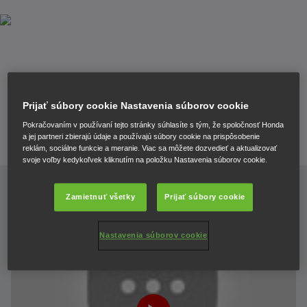
Civic Type R 2017 – “Hot Lap”
Prijať súbory cookie Nastavenia súborov cookie
Útok na rekord Nürburgringu skončil dosiahnutým časom
Pokračovaním v používaní tejto stránky súhlasíte s tým, že spoločnosť Honda
a jej partneri zbierajú údaje a používajú súbory cookie na prispôsobenie
7min 43,8s
reklám, sociálne funkcie a meranie. Viac sa môžete dozvedieť a aktualizovať
svoje voľby kedykoľvek kliknutím na položku Nastavenia súborov cookie.
Zamietnuť všetky
Prijať súbory cookie
Nastavenia súborov cookie