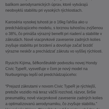
balíkom aerodynamických úprav, ktoré vytvárajú
neobvyklú stabilitu pri vysokých rýchlostiach.
Karoséria vysokej tuhosti je o 16kg ľahšia ako u
predchádzajúceho modelu, s torznou tuhosťou zvýšenou
o 38%, čo prináša výrazný benefit pri riadení a stabilite v
zákrutách. Nové viacprvkové zavesenie zadných kolies
zvyšuje stabilitu pri brzdení a dovoľuje začať brzdiť
výrazne neskôr a prechádzať zákrutu vo vyššej rýchlosti.
Ryuichi Kijima, šéfkonštruktér podvozku novej Hondy
Civic TypeR, vysvetľuje v čom je nový model na
Nurburgringu lepší od predchádzajúceho:
“Prejazd zákrutami v novom Civic TypeR je rýchlejší,
pretože vozidlo má teraz väčší rozchod, rázvor, širšie
pneumatiky, nové viacprvkové zavesenie zadných kolies
a optimalizovanú aerodynamiku, čo zvyšuje stabilitu.”