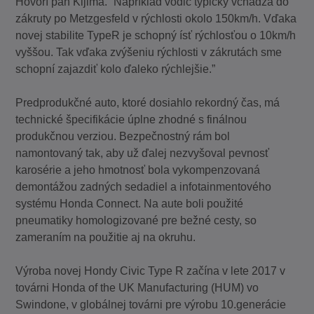
Hovorí pán Kijima. “Napríklad vodič typicky vchádza do
zákruty po Metzgesfeld v rýchlosti okolo 150km/h. Vďaka
novej stabilite TypeR je schopný ísť rýchlosťou o 10km/h
vyššou. Tak vďaka zvýšeniu rýchlosti v zákrutách sme
schopní zajazdiť kolo ďaleko rýchlejšie.”
Predprodukčné auto, ktoré dosiahlo rekordný čas, má
technické špecifikácie úplne zhodné s finálnou
produkčnou verziou. Bezpečnostný rám bol
namontovaný tak, aby už ďalej nezvyšoval pevnosť
karosérie a jeho hmotnosť bola vykompenzovaná
demontážou zadných sedadiel a infotainmentového
systému Honda Connect. Na aute boli použité
pneumatiky homologizované pre bežné cesty, so
zameraním na použitie aj na okruhu.
Výroba novej Hondy Civic Type R začína v lete 2017 v
továrni Honda of the UK Manufacturing (HUM) vo
Swindone, v globálnej továrni pre výrobu 10.generácie