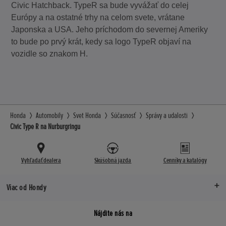
Civic Hatchback. TypeR sa bude vyvážať do celej
Európy a na ostatné trhy na celom svete, vrátane
Japonska a USA. Jeho príchodom do severnej Ameriky
to bude po prvý krát, kedy sa logo TypeR objaví na
vozidle so znakom H.
Honda
Automobily
Svet Honda
Súčasnosť
Správy a udalosti
Civic Type R na Nurburgringu
Vyhľadať dealera
Skúšobná jazda
Cenníky a katalógy
Viac od Hondy
Nájdite nás na