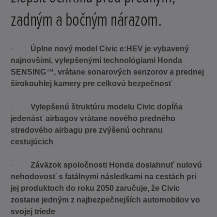
zadným a bočným nárazom.
·
Úplne nový model Civic e:HEV je vybavený
najnovšími, vylepšenými technológiami Honda
SENSING
™
, vrátane sonarových senzorov a prednej
širokouhlej kamery pre celkovú bezpečnosť
·
Vylepšenú štruktúru modelu Civic dopĺňa
jedenásť airbagov vrátane nového predného
stredového airbagu pre zvýšenú ochranu
cestujúcich
·
Záväzok spoločnosti Honda dosiahnuť nulovú
nehodovosť s fatálnymi následkami na cestách pri
jej produktoch do roku 2050 zaručuje, že Civic
zostane jedným z najbezpečnejších automobilov vo
svojej triede