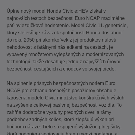
Úplne nový model Honda Civic e:HEV získal v
najnovších testoch bezpečnosti Euro NCAP maximálne
päť-hviezdičkové hodnotenie. Model Civic 11. generácie,
ktorý stelesňuje záväzok spoločnosti Honda dosiahnuť
do roku 2050 pri akomkoľvek z jej produktov nulovú
nehodovosť s fatálnymi následkami na cestách, je
vybavený množstvom vylepšených a modernizovaných
technológií, takže dosahuje jednu z najvyšších úrovní
bezpečnosti cestujúcich a chodcov vo svojej triede.
Na splnenie prísnych bezpečnostných noriem Euro
NCAP pre ochranu dospelých pasažierov obsahuje
karoséria modelu Civic množstvo konštrukčných výstuh
na zvýšenie celkovej pasívnej bezpečnosti vozidla. To
zahŕňa dodatočné výstuhy predných dverí a rámy
podbehov zadných kolies, ktoré zlepšujú výkon pri
bočnom náraze. Tieto sú spojené výstužou plnej šírky,
ktorá podopiera spojovaciu hranu medzi podlahou a