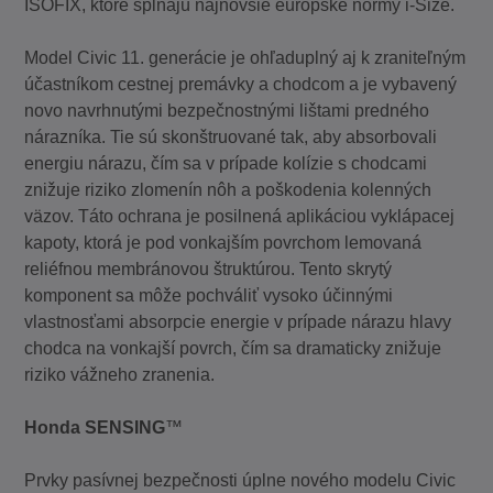
ISOFIX, ktoré spĺňajú najnovšie európske normy i-Size.
Model Civic 11. generácie je ohľaduplný aj k zraniteľným
účastníkom cestnej premávky a chodcom a je vybavený
novo navrhnutými bezpečnostnými lištami predného
nárazníka. Tie sú skonštruované tak, aby absorbovali
energiu nárazu, čím sa v prípade kolízie s chodcami
znižuje riziko zlomenín nôh a poškodenia kolenných
väzov. Táto ochrana je posilnená aplikáciou vyklápacej
kapoty, ktorá je pod vonkajším povrchom lemovaná
reliéfnou membránovou štruktúrou. Tento skrytý
komponent sa môže pochváliť vysoko účinnými
vlastnosťami absorpcie energie v prípade nárazu hlavy
chodca na vonkajší povrch, čím sa dramaticky znižuje
riziko vážneho zranenia.
Honda SENSING
™
Prvky pasívnej bezpečnosti úplne nového modelu Civic