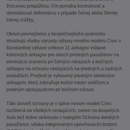
živicovou prepážkou, čím pomáha kontrolovať a
obmedzovať deformáciu v prípade čelnej alebo šikmej
čelnej zrážky.
Okrem pevnejšieho a bezpečnejšieho podvozku
obsahujú všetky varianty výbavy nového modelu Civic v
štandardnej výbave celkovo 11 airbagov vrátane
kolenných airbagov pre oboch predných pasažierov na
elimináciu zranenia pri čelných nárazoch a bočných
airbagov na ochranu cestujúcich na predných a zadných
sedadlách. Prvýkrát je vybavený predným stredovým
airbagom, ktorý zabraňuje kolízii medzi vodičom a
predným spolujazdcom pri bočnom náraze.
Táto úroveň ochrany je v úplne novom modeli Civic
rozšírená na všetkých cestujúcich, nielen na dospelých.
Auto tiež dobre skórovalo v kategórii Ochrana detských
pasažierov, vďaka integrovaným upevňovacím bodom