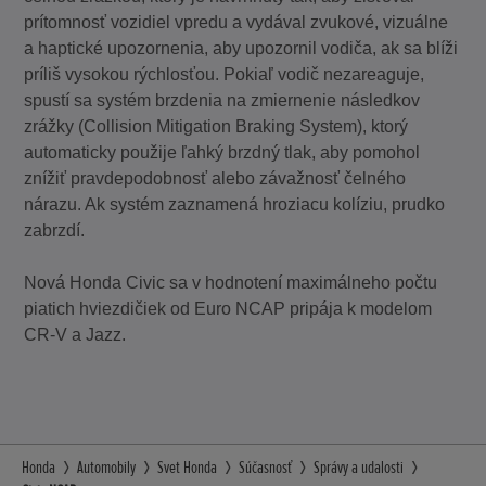
prítomnosť vozidiel vpredu a vydával zvukové, vizuálne
a haptické upozornenia, aby upozornil vodiča, ak sa blíži
príliš vysokou rýchlosťou. Pokiaľ vodič nezareaguje,
spustí sa systém brzdenia na zmiernenie následkov
zrážky (Collision Mitigation Braking System), ktorý
automaticky použije ľahký brzdný tlak, aby pomohol
znížiť pravdepodobnosť alebo závažnosť čelného
nárazu. Ak systém zaznamená hroziacu kolíziu, prudko
zabrzdí.
Nová Honda Civic sa v hodnotení maximálneho počtu
piatich hviezdičiek od Euro NCAP pripája k modelom
CR-V a Jazz.
Honda
Automobily
Svet Honda
Súčasnosť
Správy a udalosti