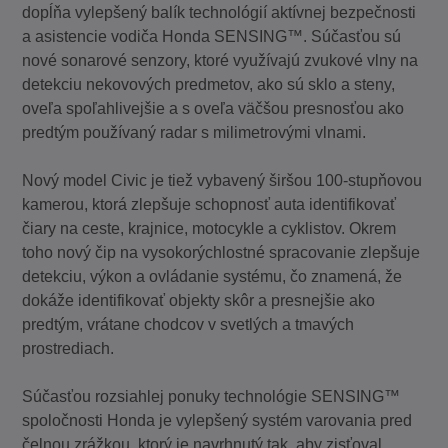
dopĺňa vylepšený balík technológií aktívnej bezpečnosti
a asistencie vodiča Honda SENSING™. Súčasťou sú
nové sonarové senzory, ktoré využívajú zvukové vlny na
detekciu nekovových predmetov, ako sú sklo a steny,
oveľa spoľahlivejšie a s oveľa väčšou presnosťou ako
predtým používaný radar s milimetrovými vlnami.
Nový model Civic je tiež vybavený širšou 100-stupňovou
kamerou, ktorá zlepšuje schopnosť auta identifikovať
čiary na ceste, krajnice, motocykle a cyklistov. Okrem
toho nový čip na vysokorýchlostné spracovanie zlepšuje
detekciu, výkon a ovládanie systému, čo znamená, že
dokáže identifikovať objekty skôr a presnejšie ako
predtým, vrátane chodcov v svetlých a tmavých
prostrediach.
Súčasťou rozsiahlej ponuky technológie SENSING™
spoločnosti Honda je vylepšený systém varovania pred
čelnou zrážkou, ktorý je navrhnutý tak, aby zisťoval