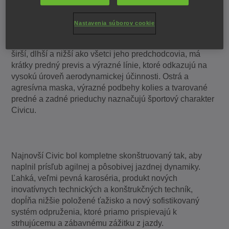
Nastavenia súborov cookie
Výrazná silueta je sebavedomým vyjadrením jeho
športového charakteru. Najnovší Civic sedan, ktorý je
širší, dlhší a nižší ako všetci jeho predchodcovia, má
krátky predný previs a výrazné línie, ktoré odkazujú na
vysokú úroveň aerodynamickej účinnosti. Ostrá a
agresívna maska, výrazné podbehy kolies a tvarované
predné a zadné prieduchy naznačujú športový charakter
Civicu.
Najnovší Civic bol kompletne skonštruovaný tak, aby
naplnil prísľub agilnej a pôsobivej jazdnej dynamiky.
Ľahká, veľmi pevná karoséria, produkt nových
inovatívnych technických a konštrukčných techník,
dopĺňa nižšie položené ťažisko a nový sofistikovaný
systém odpruženia, ktoré priamo prispievajú k
strhujúcemu a zábavnému zážitku z jazdy.