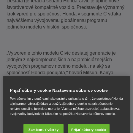
Desiata generácia sedanu Honda Civic je úplne nové
štvordverové kompaktné vozidlo. Predstavuje významný
krok vpred pre spoločnosť Honda v segmente C vďaka
najväčšiemu vývojovému globálnemu programu
jediného modelu v histórii spoločnosti.
„Vytvorenie tohto modelu Civic desiatej generácie je
jedným z najkomplexnejších a najambicióznejších
vývojových programov nového modelu, na aký sa
spoločnosť Honda podujala,“ hovorí Mitsuru Kariya,
hlavný inžinier a vedúci globálneho projektu. „Okrem
bezprecedentného zanietenia výskumu a vývoja tento
Prijať súbory cookie Nastavenia súborov cookie
proces zahŕňal aj predaj a výrobu na celom svete, od
Severnej Ameriky a Japonska, až po Európu, Južnú
Pokračovaním v používaní tejto stránky súhlasíte s tým, že spoločnosť Honda
a jej partneri zbierajú údaje a používajú súbory cookie na prispôsobenie
Ameriku a Áziu. Toto auto, doposiaľ najšportovejší Civic,
reklám, sociálne funkcie a meranie. Viac sa môžete dozvedieť a aktualizovať
stanovuje základ pre triedu kompaktných vozidiel v
svoje voľby kedykoľvek kliknutím na položku Nastavenia súborov cookie.
zmysle dynamického výkonu, palivovej účinnosti,
priestrannosti, bezpečnosti a kvality interiéru.“
Zamietnuť všetky
Prijať súbory cookie