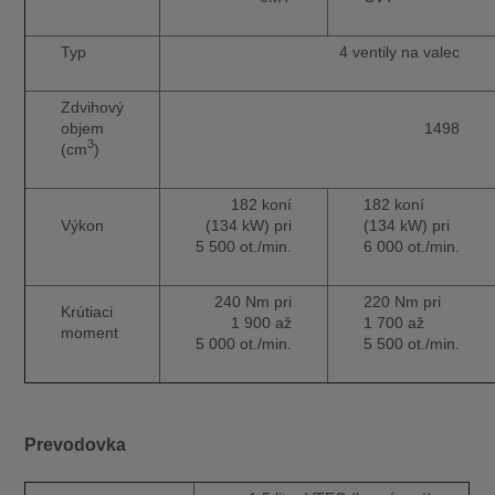
Typ
4 ventily na valec
Zdvihový
objem
1498
3
(cm
)
182 koní
182 koní
Výkon
(134 kW) pri
(134 kW) pri
5 500 ot./min.
6 000 ot./min.
240 Nm pri
220 Nm pri
Krútiaci
1 900 až
1 700 až
moment
5 000 ot./min.
5 500 ot./min.
Prevodovka