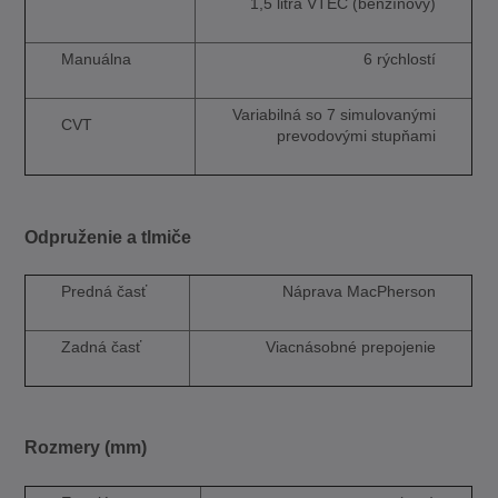
1,5 litra VTEC (benzínový)
Manuálna
6 rýchlostí
Variabilná so 7 simulovanými
CVT
prevodovými stupňami
Odpruženie a tlmiče
Predná časť
Náprava MacPherson
Zadná časť
Viacnásobné prepojenie
Rozmery (mm)