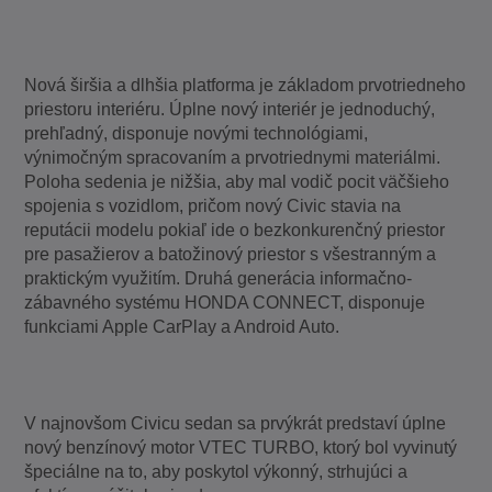
Nová širšia a dlhšia platforma je základom prvotriedneho
priestoru interiéru. Úplne nový interiér je jednoduchý,
prehľadný, disponuje novými technológiami,
výnimočným spracovaním a prvotriednymi materiálmi.
Poloha sedenia je nižšia, aby mal vodič pocit väčšieho
spojenia s vozidlom, pričom nový Civic stavia na
reputácii modelu pokiaľ ide o bezkonkurenčný priestor
pre pasažierov a batožinový priestor s všestranným a
praktickým využitím. Druhá generácia informačno-
zábavného systému HONDA CONNECT, disponuje
funkciami Apple CarPlay a Android Auto.
V najnovšom Civicu sedan sa prvýkrát predstaví úplne
nový benzínový motor VTEC TURBO, ktorý bol vyvinutý
špeciálne na to, aby poskytol výkonný, strhujúci a