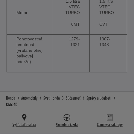
1,5 litra
1,5 litra
VTEC
VTEC
Motor
TURBO
TURBO
6MT
CVT
Pohotovostná
1279-
1307-
hmotnosť
1321
1348
(vrátane plnej
palivovej
nádrže)
Honda
Automobily
Svet Honda
Súčasnosť
Správy a udalosti
Civic 4D
Vyhľadať dealera
Skúšobná jazda
Cenníky a katalógy