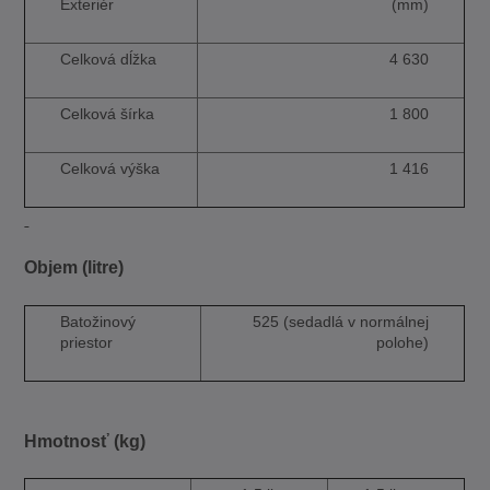
Exteriér
(mm)
Celková dĺžka
4 630
Celková šírka
1 800
Celková výška
1 416
Objem (litre)
Batožinový
525 (sedadlá v normálnej
priestor
polohe)
Hmotnosť (kg)