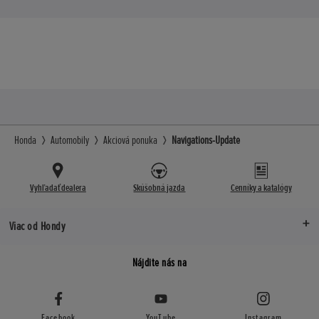
Honda
Automobily
Akciová ponuka
Navigations-Update
Vyhľadať dealera
Skúšobná jazda
Cenníky a katalógy
Viac od Hondy
Nájdite nás na
Facebook
YouTube
Instagram