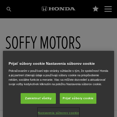
SOFFY MOTORS
Budovateľská 1279/21
,
Vranov nad Topľou
,
093 01
Prijať súbory cookie Nastavenia súborov cookie
Pokračovaním v používaní tejto stránky súhlasíte s tým, že spoločnosť Honda
a jej partneri zbierajú údaje a používajú súbory cookie na prispôsobenie
reklám, sociálne funkcie a meranie. Viac sa môžete dozvedieť a aktualizovať
svoje voľby kedykoľvek kliknutím na položku Nastavenia súborov cookie.
ZÍSKAŤ NAVIGAČNÉ POKYNY
WEB
Zamietnuť všetky
Prijať súbory cookie
Nastavenia súborov cookie