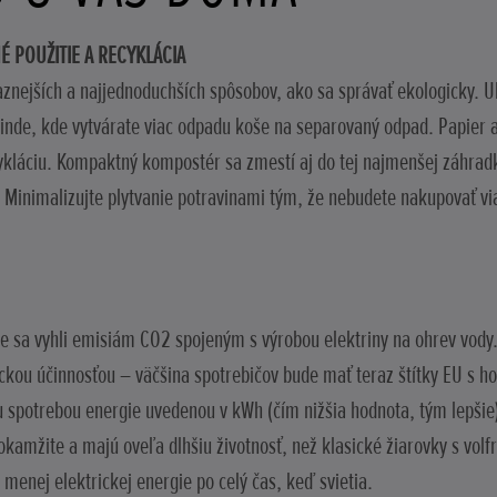
É POUŽITIE A RECYKLÁCIA
aznejších a najjednoduchších spôsobov, ako sa správať ekologicky. Uľ
inde, kde vytvárate viac odpadu koše na separovaný odpad. Papier a 
ykláciu. Kompaktný kompostér sa zmestí aj do tej najmenšej záhrad
 Minimalizujte plytvanie potravinami tým, že nebudete nakupovať via
 ste sa vyhli emisiám CO2 spojeným s výrobou elektriny na ohrev vody
ckou účinnosťou – väčšina spotrebičov bude mať teraz štítky EU s h
u spotrebou energie uvedenou v kWh (čím nižšia hodnota, tým lepšie
 okamžite a majú oveľa dlhšiu životnosť, než klasické žiarovky s v
menej elektrickej energie po celý čas, keď svietia.