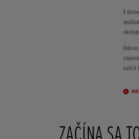
V dôsle
využíva
ekologi
Dobrou 
znamená
našich 1
SPÄŤ
ZAČÍNA SA T