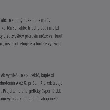
ahčite si ju tým, že bude mať v
kartón sa ľahko triedi a patrí medzi
ky a zo zvyškov potravín môže vzniknúť
c, než spotrebujete a budete využívať
. Ak vymieňate spotrebič, kúpte si
odnotením A až G, pričom A predstavuje
). Prejdite na energeticky úsporné LED
olfrámovým vláknom alebo halogénové