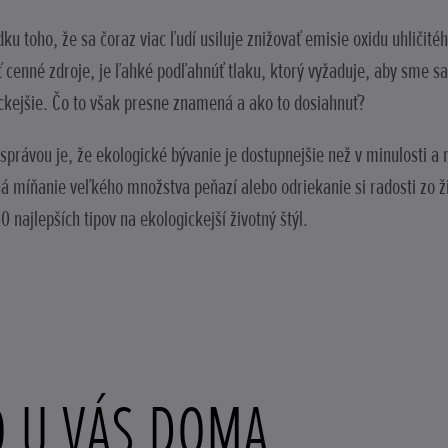
dku toho, že sa čoraz viac ľudí usiluje znižovať emisie oxidu uhličit
ť cenné zdroje, je ľahké podľahnúť tlaku, ktorý vyžaduje, aby sme sa
ckejšie. Čo to však presne znamená a ako to dosiahnuť?
správou je, že ekologické bývanie je dostupnejšie než v minulosti a 
 míňanie veľkého množstva peňazí alebo odriekanie si radosti zo 
0 najlepších tipov na ekologickejší životný štýl.
O U VÁS DOMA