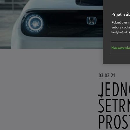
Prijať s
Pokračovaním 
súbory cooki
kedykoľvek k
Nastavenia
03.03.21
JEDN
ŠETR
PROS