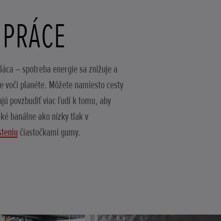
 PRÁCE
áca – spotreba energie sa znižuje a
ie voči planéte. Môžete namiesto cesty
jú povzbudiť viac ľudí k tomu, aby
aké banálne ako nízky tlak v
steniu
čiastočkami gumy.