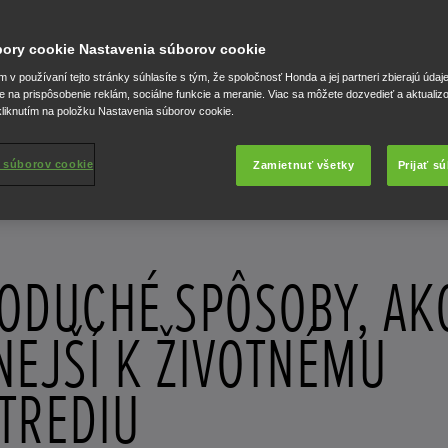
úbory cookie Nastavenia súborov cookie
v používaní tejto stránky súhlasíte s tým, že spoločnosť Honda a jej partneri zbierajú údaj
e na prispôsobenie reklám, sociálne funkcie a meranie. Viac sa môžete dozvedieť a aktualiz
liknutím na položku Nastavenia súborov cookie.
 súborov cookie
Zamietnuť všetky
Prijať s
ODUCHÉ SPÔSOBY, AK
NEJŠÍ K ŽIVOTNÉMU
TREDIU