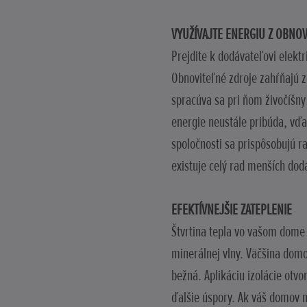
VYUŽÍVAJTE ENERGIU Z OBNO
Prejdite k dodávateľovi elektr
Obnoviteľné zdroje zahŕňajú z
spracúva sa pri ňom živočíšny
energie neustále pribúda, vď
spoločnosti sa prispôsobujú r
existuje celý rad menších dod
EFEKTÍVNEJŠIE ZATEPLENIE
Štvrtina tepla vo vašom dome 
minerálnej vlny. Väčšina domo
bežná. Aplikáciu izolácie otvo
ďalšie úspory. Ak váš domov 