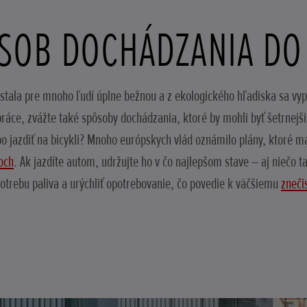
SOB DOCHÁDZANIA DO
tala pre mnoho ľudí úplne bežnou a z ekologického hľadiska sa vypl
 práce, zvážte také spôsoby dochádzania, ktoré by mohli byť šetrnejš
o jazdiť na bicykli? Mnoho európskych vlád oznámilo plány, ktoré ma
loch
. Ak jazdíte autom, udržujte ho v čo najlepšom stave – aj niečo t
otrebu paliva a urýchliť opotrebovanie, čo povedie k väčšiemu
zneči