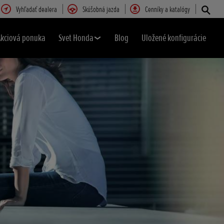
Vyhľadať dealera
Skúšobná jazda
Cenníky a katalógy
Akciová ponuka
Svet Honda
Blog
Uložené konfigurácie