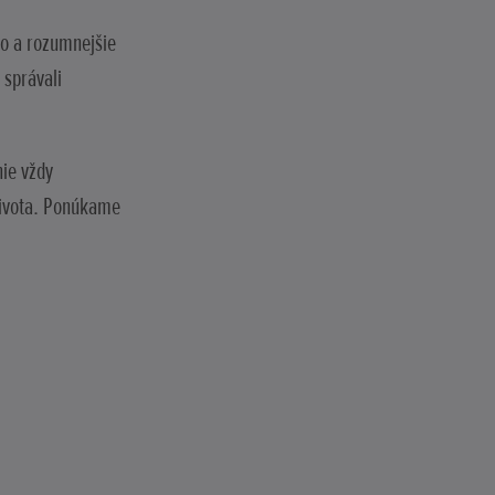
ého a rozumnejšie
 správali
nie vždy
života. Ponúkame