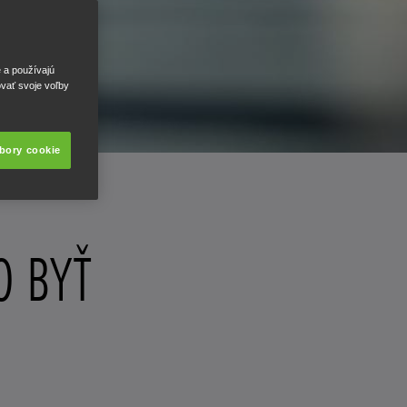
e a používajú
ovať svoje voľby
úbory cookie
O BYŤ