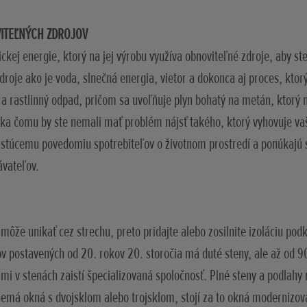
VITEĽNÝCH ZDROJOV
ickej energie, ktorý na jej výrobu využíva obnoviteľné zdroje, aby st
droje ako je voda, slnečná energia, vietor a dokonca aj proces, kto
 a rastlinný odpad, pričom sa uvoľňuje plyn bohatý na metán, ktorý 
aka čomu by ste nemali mať problém nájsť takého, ktorý vyhovuje v
astúcemu povedomiu spotrebiteľov o životnom prostredí a ponúkajú 
ávateľov.
môže unikať cez strechu, preto pridajte alebo zosilnite izoláciu po
v postavených od 20. rokov 20. storočia má duté steny, ale až od 90.
rmi v stenách zaistí špecializovaná spoločnosť. Plné steny a podlahy
nemá okná s dvojsklom alebo trojsklom, stojí za to okná modernizov