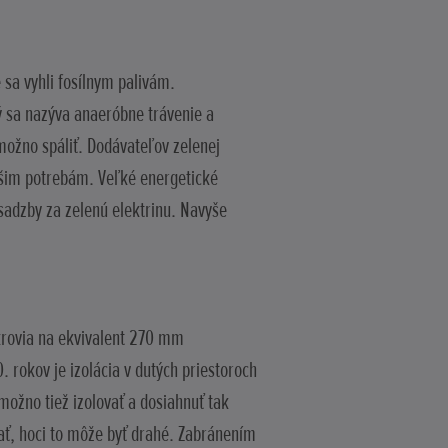
e sa vyhli fosílnym palivám.
rý sa nazýva anaeróbne trávenie a
možno spáliť. Dodávateľov zelenej
ašim potrebám. Veľké energetické
sadzby za zelenú elektrinu. Navyše
dkrovia na ekvivalent 270 mm
 rokov je izolácia v dutých priestoroch
 možno tiež izolovať a dosiahnuť tak
ať, hoci to môže byť drahé. Zabránením