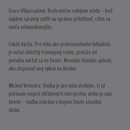
Grace Villarrealová: Bezhranične milujem módu – keď
nájdem správny outfit na správnu príležitosť, cítim sa
oveľa sebavedomejšie.
Lukáš Vácha: Pre mňa ako profesionálneho futbalistu
je veľmi dôležitý tréningový režim, pretože mi
pomáha udržať sa vo forme. Neustále hľadám spôsob,
ako zlepšovať svoj výkon na ihrisku.
Michiel Veenstra: Hudba je pre mňa všetkým, či už
počúvam svojich obľúbených interpretov, alebo ju sám
tvorím – hudba zohráva v mojom živote zásadnú
úlohu.