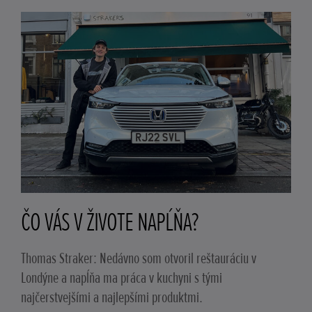
ČO VÁS V ŽIVOTE NAPĹŇA?
Thomas Straker: Nedávno som otvoril reštauráciu v
Londýne a napĺňa ma práca v kuchyni s tými
najčerstvejšími a najlepšími produktmi.