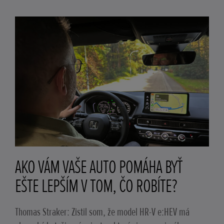
AKO VÁM VAŠE AUTO POMÁHA BYŤ
EŠTE LEPŠÍM V TOM, ČO ROBÍTE?
Thomas Straker: Zistil som, že model HR-V e:HEV má