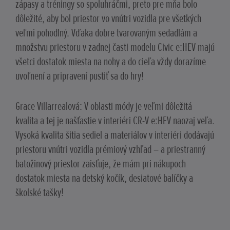
zápasy a tréningy so spoluhráčmi, preto pre mňa bolo
dôležité, aby bol priestor vo vnútri vozidla pre všetkých
veľmi pohodlný. Vďaka dobre tvarovaným sedadlám a
množstvu priestoru v zadnej časti modelu Civic e:HEV majú
všetci dostatok miesta na nohy a do cieľa vždy dorazíme
uvoľnení a pripravení pustiť sa do hry!
Grace Villarrealová: V oblasti módy je veľmi dôležitá
kvalita a tej je našťastie v interiéri CR-V e:HEV naozaj veľa.
Vysoká kvalita šitia sediel a materiálov v interiéri dodávajú
priestoru vnútri vozidla prémiový vzhľad – a priestranný
batožinový priestor zaisťuje, že mám pri nákupoch
dostatok miesta na detský kočík, desiatové balíčky a
školské tašky!