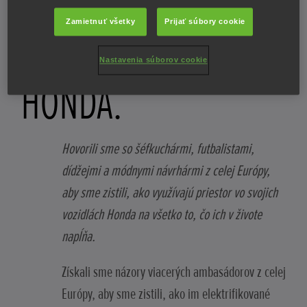
ELEKTRIFIKOVANÝM
Zamietnuť všetky
Prijať súbory cookie
RADOM VOZIDIEL
Nastavenia súborov cookie
HONDA.
Hovorili sme so šéfkuchármi, futbalistami,
dídžejmi a módnymi návrhármi z celej Európy,
aby sme zistili, ako využívajú priestor vo svojich
vozidlách Honda na všetko to, čo ich v živote
napĺňa.
Získali sme názory viacerých ambasádorov z celej
Európy, aby sme zistili, ako im elektrifikované