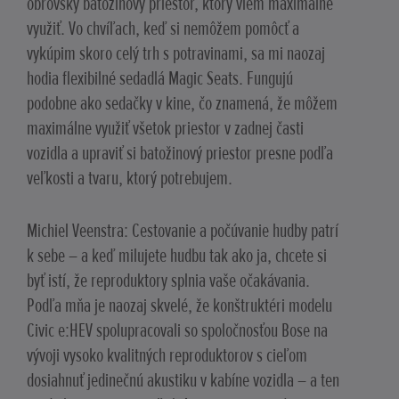
obrovský batožinový priestor, ktorý viem maximálne
využiť. Vo chvíľach, keď si nemôžem pomôcť a
vykúpim skoro celý trh s potravinami, sa mi naozaj
hodia flexibilné sedadlá Magic Seats. Fungujú
podobne ako sedačky v kine, čo znamená, že môžem
maximálne využiť všetok priestor v zadnej časti
vozidla a upraviť si batožinový priestor presne podľa
veľkosti a tvaru, ktorý potrebujem.
Michiel Veenstra: Cestovanie a počúvanie hudby patrí
k sebe – a keď milujete hudbu tak ako ja, chcete si
byť istí, že reproduktory splnia vaše očakávania.
Podľa mňa je naozaj skvelé, že konštruktéri modelu
Civic e:HEV spolupracovali so spoločnosťou Bose na
vývoji vysoko kvalitných reproduktorov s cieľom
dosiahnuť jedinečnú akustiku v kabíne vozidla – a ten