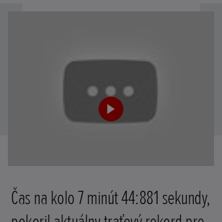
Čas na kolo 7 minút 44:881 sekundy,
pokoril aktuálny traťový rekord pre