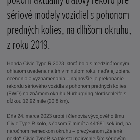
sériové modely vozidiel s pohonom
predných kolies, na dlhšom okruhu,
z roku 2019.
Honda Civic Type R 2023, ktorá bola s medzinárodným
ohlasom uvedená na trh v minulom roku, naďalej zbiera
ocenenia a vyznamenania – najnovšie je prekonanie
rekordu sériového vozidla s pohonom predných kolies
(FWD) na známom okruhu Nürburgring Nordschleife s
dĺžkou 12,92 míle (20,8 km).
Dňa 24. marca 2023 urobili členovia vývojového tímu
Civic Type R kolo, s časom 7-minút a 44:881 sekúnd, na
náročnom nemeckom okruhu – prezývanom „Zelené
peklo“. Civic TypeR sa tak stal najrýchlejším sériovým