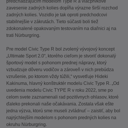
predchádzajúcim modelom Type R a viacprvkové
zavesenie zadných kolies dopĺňa výrazne širší rozchod
zadných kolies. Vozidlo je tak oproti predchodcovi
stabilnejšie v zákrutách. Tieto súčasti boli tiež
zdokonalené opakovaným testovaním na diaľnici aj na
trati Nürburgring.
Pre model Civic Type R bol zvolený vývojový koncept
„Ultimate Sport 2.0“, ktorého cieľom je stvoriť dokonalý
športový model s pohonom prednej nápravy, ktorý
vzbudzuje dôveru vodičov a zároveň v nich prebúdza
vzrušenie, po ktorom vždy túžili,“ vysvetľuje Hideki
Kakinuma, hlavný konštruktér modelu Civic Type R. „Od
uvedenia modelu Civic TYPE R v roku 2022, sme po
celom svete zaznamenali rad pozitívnych ohlasov, ktoré
ďaleko prekonali naše očakávania. Zostala však ešte
jedna výzva, ktorú sme museli zvládnuť – zaistiť, aby bol
najrýchlejším modelom s pohonom predných kolies na
okruhu Nürburgring.