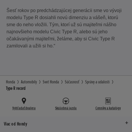
Šesť rokov po predchádzajúcej generácii sme vo vývoji
modelu Type R dosiahli novú dimenziu a vášeň, ktorú
sme do neho vložili. Tým, ktorí už sú majiteľmi nášho
najnovšieho modelu Civic Type R, alebo sú jeho
očakávanými majiteľmi, želáme, aby si Civic Type R
zamilovali a užili si ho.“
Honda
Automobily
Svet Honda
Súčasnosť
Správy a udalosti
Type R record
Vyhľadať dealera
Skúšobná jazda
Cenníky a katalógy
Viac od Hondy