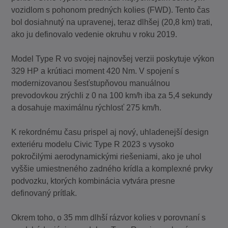
vozidlom s pohonom predných kolies (FWD). Tento čas
bol dosiahnutý na upravenej, teraz dlhšej (20,8 km) trati,
ako ju definovalo vedenie okruhu v roku 2019.
Model Type R vo svojej najnovšej verzii poskytuje výkon
329 HP a krútiaci moment 420 Nm. V spojení s
modernizovanou šesťstupňovou manuálnou
prevodovkou zrýchli z 0 na 100 km/h iba za 5,4 sekundy
a dosahuje maximálnu rýchlosť 275 km/h.
K rekordnému času prispel aj nový, uhladenejší design
exteriéru modelu Civic Type R 2023 s vysoko
pokročilými aerodynamickými riešeniami, ako je uhol
vyššie umiestneného zadného krídla a komplexné prvky
podvozku, ktorých kombinácia vytvára presne
definovaný prítlak.
Okrem toho, o 35 mm dlhší rázvor kolies v porovnaní s