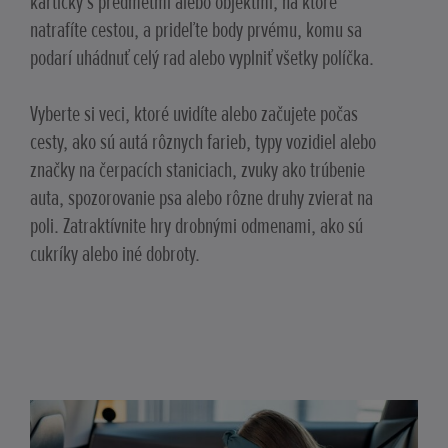
kartičky s predmetmi alebo objektmi, na ktoré
natrafíte cestou, a prideľte body prvému, komu sa
podarí uhádnuť celý rad alebo vyplniť všetky políčka.
Vyberte si veci, ktoré uvidíte alebo začujete počas
cesty, ako sú autá rôznych farieb, typy vozidiel alebo
značky na čerpacích staniciach, zvuky ako trúbenie
auta, spozorovanie psa alebo rôzne druhy zvierat na
poli. Zatraktívnite hry drobnými odmenami, ako sú
cukríky alebo iné dobroty.