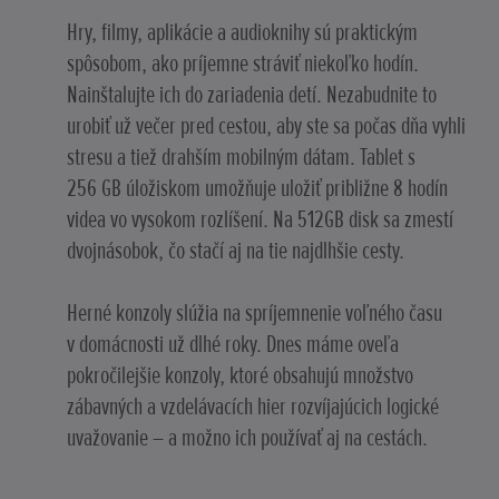
Hry, filmy, aplikácie a audioknihy sú praktickým
spôsobom, ako príjemne stráviť niekoľko hodín.
Nainštalujte ich do zariadenia detí. Nezabudnite to
urobiť už večer pred cestou, aby ste sa počas dňa vyhli
stresu a tiež drahším mobilným dátam. Tablet s
256 GB úložiskom umožňuje uložiť približne 8 hodín
videa vo vysokom rozlíšení. Na 512GB disk sa zmestí
dvojnásobok, čo stačí aj na tie najdlhšie cesty.
Herné konzoly slúžia na spríjemnenie voľného času
v domácnosti už dlhé roky. Dnes máme oveľa
pokročilejšie konzoly, ktoré obsahujú množstvo
zábavných a vzdelávacích hier rozvíjajúcich logické
uvažovanie – a možno ich používať aj na cestách.