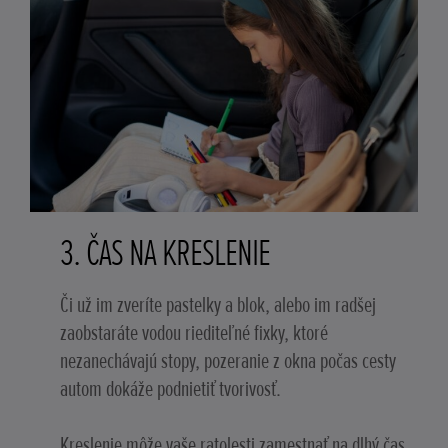
3. ČAS NA KRESLENIE
Či už im zveríte pastelky a blok, alebo im radšej
zaobstaráte vodou riediteľné fixky, ktoré
nezanechávajú stopy, pozeranie z okna počas cesty
autom dokáže podnietiť tvorivosť.
Kreslenie môže vaše ratolesti zamestnať na dlhý čas,