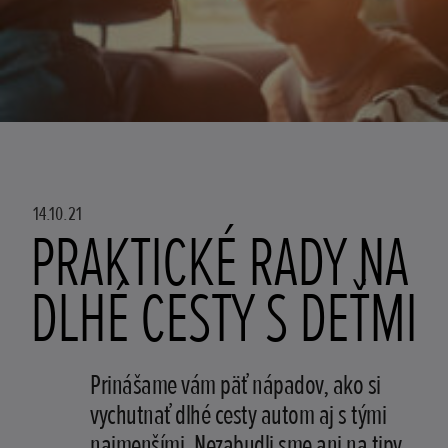
14.10.21
PRAKTICKÉ RADY NA
DLHÉ CESTY S DEŤMI
Prinášame vám päť nápadov, ako si
vychutnať dlhé cesty autom aj s tými
najmenšími. Nezabudli sme ani na tipy,