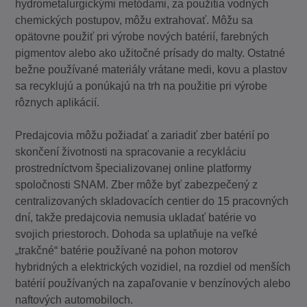
hydrometalurgickými metódami, za použitia vodných
chemických postupov, môžu extrahovať. Môžu sa
opätovne použiť pri výrobe nových batérií, farebných
pigmentov alebo ako užitočné prísady do malty. Ostatné
bežne používané materiály vrátane medi, kovu a plastov
sa recyklujú a ponúkajú na trh na použitie pri výrobe
rôznych aplikácií.
Predajcovia môžu požiadať a zariadiť zber batérií po
skončení životnosti na spracovanie a recykláciu
prostredníctvom špecializovanej online platformy
spoločnosti SNAM. Zber môže byť zabezpečený z
centralizovaných skladovacích centier do 15 pracovných
dní, takže predajcovia nemusia ukladať batérie vo
svojich priestoroch. Dohoda sa uplatňuje na veľké
„trakčné“ batérie používané na pohon motorov
hybridných a elektrických vozidiel, na rozdiel od menších
batérií používaných na zapaľovanie v benzínových alebo
naftových automobiloch.