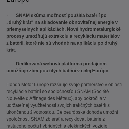
·
SNAM skúma možnosť použitia batérií po
„druhý krát“ na skladovanie obnoviteľnej energie v
priemyselných aplikáciách. Nové hydrometalurgické
procesy umožňujú extrakciu a recykláciu materiálov
z batérií, ktoré nie sú vhodné na aplikáciu po druhý
krát.
·
Dedikovaná webová platforma predajcom
umožňuje zber použitých batérií v celej Európe
Honda Motor Europe rozširuje svoje partnerstvo v oblasti
recyklácie batérií so spoločnosťou SNAM (Société
Nouvelle d'Affinage des Métaux), aby pokročila v
udržateľnej využiteľnosti svojich trakčných batérií s
ukončenou životnosťou. Celoeurópska dohoda umožní
spoločnosti SNAM zbierať a recyklovať batérie z
rastúceho počtu hybridných a elektrických vozidiel