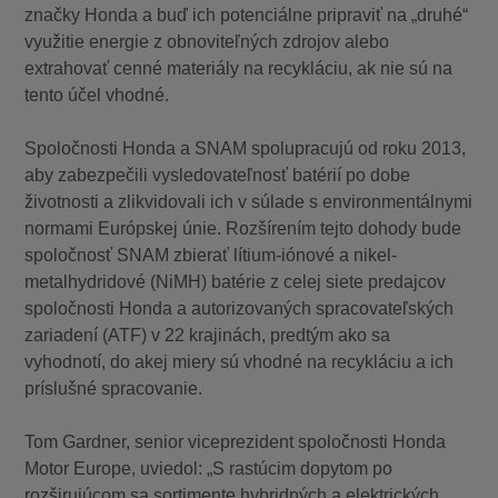
značky Honda a buď ich potenciálne pripraviť na „druhé“
využitie energie z obnoviteľných zdrojov alebo
extrahovať cenné materiály na recykláciu, ak nie sú na
tento účel vhodné.
Spoločnosti Honda a SNAM spolupracujú od roku 2013,
aby zabezpečili vysledovateľnosť batérií po dobe
životnosti a zlikvidovali ich v súlade s environmentálnymi
normami Európskej únie. Rozšírením tejto dohody bude
spoločnosť SNAM zbierať lítium-iónové a nikel-
metalhydridové (NiMH) batérie z celej siete predajcov
spoločnosti Honda a autorizovaných spracovateľských
zariadení (ATF) v 22 krajinách, predtým ako sa
vyhodnotí, do akej miery sú vhodné na recykláciu a ich
príslušné spracovanie.
Tom Gardner, senior viceprezident spoločnosti Honda
Motor Europe, uviedol: „S rastúcim dopytom po
rozširujúcom sa sortimente hybridných a elektrických