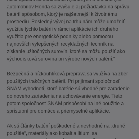
automobilov Honda sa zvyšuje aj požiadavka na správu
batérií spôsobom, ktorý je najšetrnejší k životnému
prostrediu. Posledný vývoj na trhu nám môže umožniť
využitie týchto batérií v rámci aplikácie ich druhého
využitia pre energetické podniky alebo pomocou
najnovších vylepšených recyklačných techník na
získanie užitočných surovín, ktoré sa môžu použiť ako
východisková surovina pri výrobe nových batérií.“
Bezpečná a nízkouhlíková preprava sa využíva na zber
použitých trakčných batérií. Pri prijímaní spoločnosť
SNAM vyhodnotí, ktoré batérie sú vhodné pre zaradenie
do nového zariadenia na uchovávanie energie. Tieto
potom spoločnosť SNAM prispôsobí na iné použitie a
sprístupní pre domáce a priemyselné aplikácie.
Ak sú články batérií poškodené a nevhodné na „druhé
použitie“, materiály ako kobalt a lítium, sa