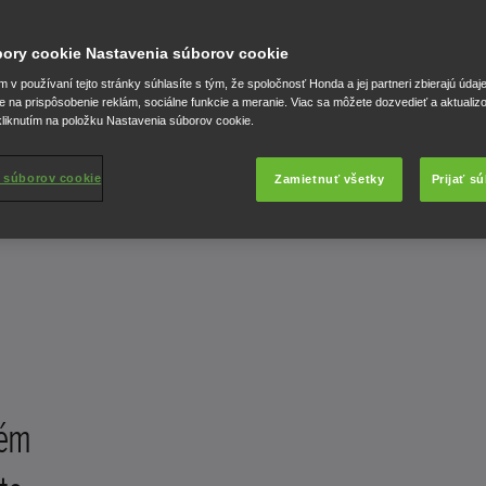
 RIADENÍM
úbory cookie Nastavenia súborov cookie
E.
v používaní tejto stránky súhlasíte s tým, že spoločnosť Honda a jej partneri zbierajú údaj
e na prispôsobenie reklám, sociálne funkcie a meranie. Viac sa môžete dozvedieť a aktualiz
liknutím na položku Nastavenia súborov cookie.
 súborov cookie
Zamietnuť všetky
Prijať s
tém