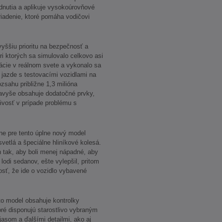
dnutia a aplikuje vysokoúrovňové
 riadenie, ktoré pomáha vodičovi
vyššiu prioritu na bezpečnosť a
pri ktorých sa simulovalo celkovo asi
ácie v reálnom svete a vykonalo sa
 jazde s testovacími vozidlami na
zsahu približne 1,3 milióna
navyše obsahuje dodatočné prvky,
livosť v prípade problému s
ne pre tento úplne nový model
etlá a špeciálne hliníkové kolesá.
 tak, aby boli menej nápadné, aby
 lodi sedanov, ešte vylepšil, pritom
osť, že ide o vozidlo vybavené
to model obsahuje kontrolky
é disponujú starostlivo vybraným
asom a ďalšími detailmi, ako aj