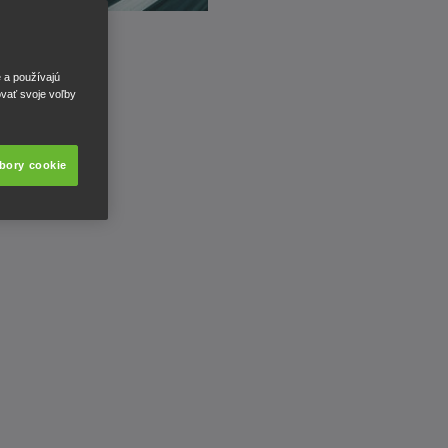
e a používajú
ovať svoje voľby
úbory cookie