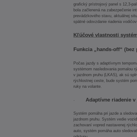
grafický prístrojový panel s 12,3-
bola začlenená na zabezpečenie in
prevádzkového stavu, aktuálnej sit
spätné odovzdanie riadenia vodičov
Kľúčové vlastnosti systé
Funkcia „hands-off“ (bez 
Počas jazdy s adaptívnym tempom
systémom nasledovania pomalou rýc
v jazdnom pruhu (LKAS), ak sú spl
rýchlostnej ceste, bude systém pom
ruky na volante.
Adaptívne riadenie v
·
Systém pomáha pri jazde a sledova
jazdnom pruhu. Systém vedie vozidl
zachovaní vopred nastavenej rýchlos
auto, systém pomáha auto sledovať
odstupu.