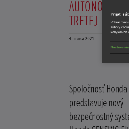
AUTONÓMNYM
Prijať s
TRETEJ ÚROVN
Pokračovaním 
súbory cooki
kedykoľvek k
4. marca 2021
Nastavenia
Spoločnosť Honda
predstavuje nový
bezpečnostný sys