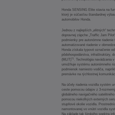
Honda SENSING Elite stavia na f
ktorý je súčasťou štandardnej výba
automobilov Honda.
Jednou z najlepších „elitných“ techn
dopravnej zápche „Traffic Jam Pilot
podmienky pre autonómne riadenie 
automatizované riadenie v obmedzen
Honda získala typové označenie od
pôdohospodárstva, infraštruktúry, 
*1
(MLIT)
. Technológia navádzania v
umožňuje systému autonómneho riad
podmienok namiesto vodiča, napríkl
premávke na rýchlostnej komunikác
Na účely riadenia vozidla systém u
ceste pomocou údajov z 3-rozmern
globálneho navigačného satelitné
pomocou niekoľkých externých senz
stupňové okolie vozidla. Prostredn
namontovanej vo vnútri vozidla sys
Na základe tak širokého spektra in