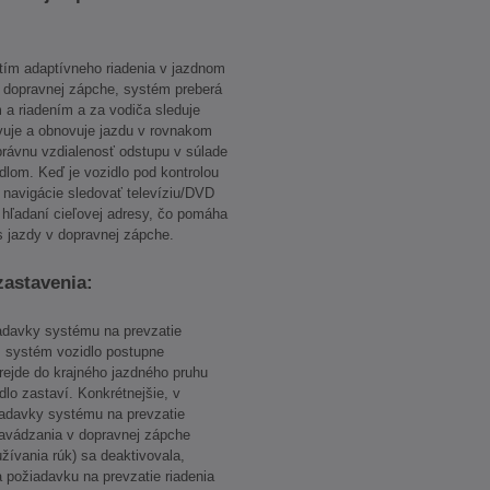
žitím adaptívneho riadenia v jazdnom
 v dopravnej zápche, systém preberá
 a riadením a za vodiča sleduje
avuje a obnovuje jazdu v rovnakom
rávnu vzdialenosť odstupu v súlade
dlom. Keď je vozidlo pod kontrolou
navigácie sledovať televíziu/DVD
 hľadaní cieľovej adresy, čo pomáha
s jazdy v dopravnej zápche.
zastavenia:
iadavky systému na prevzatie
), systém vozidlo postupne
rejde do krajného jazdného pruhu
dlo zastaví. Konkrétnejšie, v
iadavky systému na prevzatie
navádzania v dopravnej zápche
užívania rúk) sa deaktivovala,
 požiadavku na prevzatie riadenia