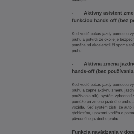
Aktívny asistent zm
·
funkciou hands-off (bez p
Keď vodič počas jazdy pomocou vyu
pruhu a potvrdí že okolie je bezpe
pomáha pri akcelerácii či spomalen
pruhu.
Aktívna zmena jazdn
·
hands-off (bez používania
Keď vodič počas jazdy pomocou vyu
pruhu a zapne aktívnu zmenu jazdné
používania rúk), systém vyhodnotí 
pomôže pri zmene jazdného pruhu a/
vozidla. Keď systém zistí, že auto 
rýchlosťou, upozorní vodiča a poto
pôvodného jazdného pruhu.
Funkcia navádzania v dop