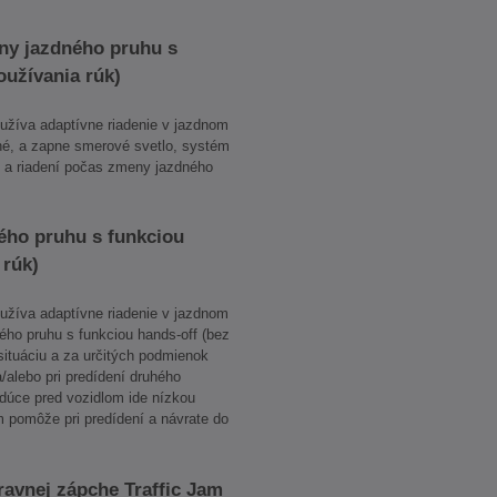
eny jazdného pruhu s
oužívania rúk)
žíva adaptívne riadenie v jazdnom
čné, a zapne smerové svetlo, systém
í a riadení počas zmeny jazdného
ého pruhu s funkciou
 rúk)
žíva adaptívne riadenie v jazdnom
ho pruhu s funkciou hands-off (bez
situáciu a za určitých podmienok
alebo pri predídení druhého
idúce pred vozidlom ide nízkou
m pomôže pri predídení a návrate do
ravnej zápche Traffic Jam