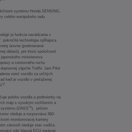
unkčnosti systému Honda SENSING,
vy celého európskeho radu
ológií je funkcia navádzania v
“, pokročilá technológia spĺňajúca
tretej úrovne (podmienené
ej oblasti), pre ktorú spoločnosť
 japonského ministerstva
dopravy a cestovného ruchu
 dopravnej zápche Traffic Jam Pilot
enia viesť vozidlo za určitých
ad keď je vozidlo v preťaženej
*2
ii
.
rčuje polohu vozidla a podmienky na
ých máp s vysokým rozlíšením a
*3
ho systému (GNSS
), pričom
orov sleduje a rozpoznáva 360-
íctvom monitorovacej kamery
tém zároveň sleduje stav vodiča.
formácií robí hlavná ECU správne