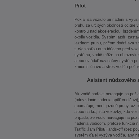
Pilot
Pokiaľ sa vozidlo pri riadení s vyu
pruhu za určitých okolností ocitne
kontrolu nad akceleráciou, brzdením
okolie vozidla. Systém jazdí, zast
jazdnom pruhu, pričom dodržiava sp
s rýchlosťou auta idúceho pred vozi
systému, vodič môže na obrazovke 
alebo ovládať navigačný systém pri
zmierniť únavu a stres vodiča poča
Asistent núdzového 
·
Ak vodič naďalej nereaguje na pož
(odovzdanie riadenia späť vodičovi
spomaľuje, mení jazdné pruhy, až p
alebo na krajnicu vozovky, kde vozi
prípade, že vodič nereaguje na pož
riadenia vodičom, pretože funkcia 
Traffic Jam Pilot/Hands-off (bez po
systém ďalej vyzýva vodiča, aby na