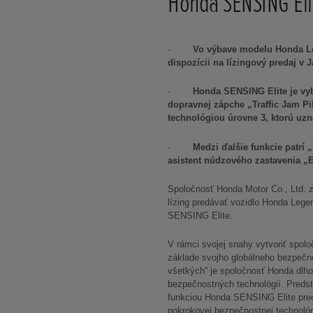
Honda SENSING Eli
·
Vo výbave modelu Honda Le
dispozícii na lízingový predaj v
·
Honda SENSING Elite je vy
dopravnej zápche „Traffic Jam P
technológiou úrovne 3, ktorú uz
·
Medzi ďalšie funkcie patrí 
asistent núdzového zastavenia „
Spoločnosť Honda Motor Co., Ltd. 
lízing predávať vozidlo Honda Le
SENSING Elite.
V rámci svojej snahy vytvoriť spolo
základe svojho globálneho bezpečn
všetkých“ je spoločnosť Honda dlh
bezpečnostných technológií. Pred
funkciou Honda SENSING Elite preds
pokrokovej bezpečnostnej technológ