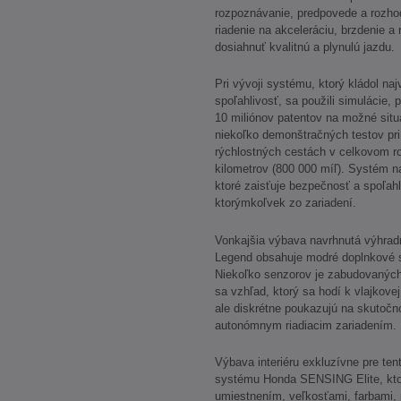
rozpoznávanie, predpovede a rozho
riadenie na akceleráciu, brzdenie a
dosiahnuť kvalitnú a plynulú jazdu.
Pri vývoji systému, ktorý kládol naj
spoľahlivosť, sa použili simulácie, 
10 miliónov patentov na možné situ
niekoľko demonštračných testov pri
rýchlostných cestách v celkovom ro
kilometrov (800 000 míľ). Systém 
ktoré zaisťuje bezpečnosť a spoľah
ktorýmkoľvek zo zariadení.
Vonkajšia výbava navrhnutá výhrad
Legend obsahuje modré doplnkové sv
Niekoľko senzorov je zabudovaných
sa vzhľad, ktorý sa hodí k vlajkovej
ale diskrétne poukazujú na skutočn
autonómnym riadiacim zariadením.
Výbava interiéru exkluzívne pre ten
systému Honda SENSING Elite, ktor
umiestnením, veľkosťami, farbami, j