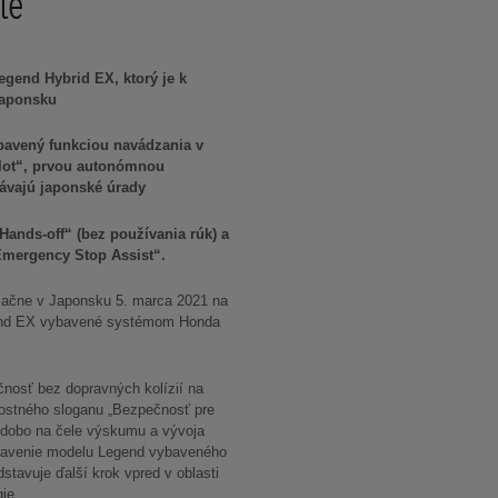
te
gend Hybrid EX, ktorý je k
 Japonsku
bavený funkciou navádzania v
ilot“, prvou autonómnou
návajú japonské úrady
„Hands-off“ (bez používania rúk) a
Emergency Stop Assist“.
začne v Japonsku 5. marca 2021 na
gend EX vybavené systémom Honda
čnosť bez dopravných kolízií na
ostného sloganu „Bezpečnosť pre
odobo na čele výskumu a vývoja
stavenie modelu Legend vybaveného
tavuje ďalší krok vpred v oblasti
ie.