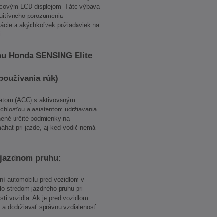
palcovým LCD displejom. Táto výbava
tuitívneho porozumenia
uácie a akýchkoľvek požiadaviek na
i.
mu Honda SENSING Elite
používania rúk)
atom (ACC) s aktivovaným
hlosťou a asistentom udržiavania
nené určité podmienky na
áhať pri jazde, aj keď vodič nemá
 jazdnom pruhu:
ní automobilu pred vozidlom v
o stredom jazdného pruhu pri
ti vozidla. Ak je pred vozidlom
 a dodržiavať správnu vzdialenosť