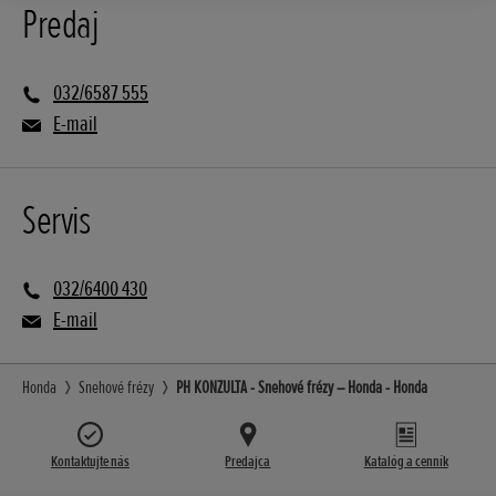
Predaj
032/6587 555
E-mail
Servis
032/6400 430
E-mail
Honda
Snehové frézy
PH KONZULTA - Snehové frézy – Honda - Honda
Kontaktujte nás
Predajca
Katalóg a cenník